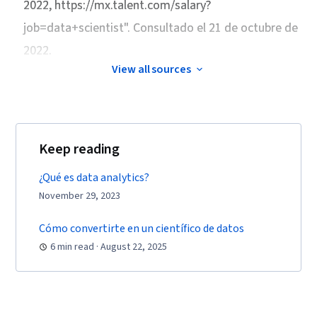
2022
, https://mx.talent.com/salary?
Communication, Problem Solving, Data
Compilation, Business Analysis, Model
job=data+scientist". Consultado el 21 de octubre de
Deployment, Data Modeling, Analytical Skills,
2022.
Business Requirements, Pandas (Python
View all sources
Package)
Keep reading
¿Qué es data analytics?
November 29, 2023
Cómo convertirte en un científico de datos
6 min read · August 22, 2025