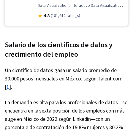
Data Visualization, Interactive Data Visualization,
Data Validation, Spreadsheet Software, R
4.8
(181,612 ratings)
(Software), Stakeholder Communications, Data
Cleansing, Data Storytelling, Ggplot2,
Interviewing Skills, Object Oriented
Salario de los científicos de datos y
Programming (OOP), Data Analysis, Data
crecimiento del empleo
Structures, Data Presentation, LinkedIn, Web
Presence, Sampling (Statistics), Rmarkdown,
Un científico de datos gana un salario promedio de
SQL, Analytical Skills, Data-Driven Decision-
30,000 pesos mensuales en México, según Talent.com
Making, Data Sharing, Data Visualization
[
1
].
Software, Analytics, Data Processing, Tableau
Software, Data Manipulation, Data Quality, Data
La demanda es alta para los profesionales de datos—se
Transformation, Data Integrity, Sample Size
encuentra en la sexta posición de los empleos con más
Determination, Python Programming, NumPy,
auge en México de 2022 según Linkedin—con un
Pandas (Python Package), Scripting, Computer
porcentaje de contratación de 19.8% mujeres y 80.2%
Programming, Programming Principles, Prompt