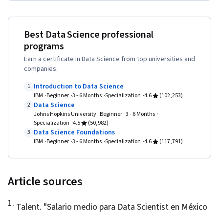
Platforms, Software Development Tools, R
(Software), Version Control, Integrated
Development Environments, Cloud API,
Best Data Science professional
Statistical Programming, Cloud Services, Other
programs
Programming Languages, Cloud Hosting,
Earn a certificate in Data Science from top universities and
companies.
Computer Programming Tools, Cloud
Computing, Git (Version Control System),
Introduction to Data Science
1
IBM
Beginner
3 - 6 Months
Specialization
4.6
(102,253)
Matplotlib, Seaborn, Histogram, Interactive
Data Science
2
Data Visualization, Spatial Data Analysis,
Johns Hopkins University
Beginner
3 - 6 Months
Specialization
4.5
(50,982)
Geospatial Information and Technology,
Data Science Foundations
3
Graphing, NumPy, Data Collection, Scripting, Big
IBM
Beginner
3 - 6 Months
Specialization
4.6
(117,791)
Data, Digital Transformation, Deep Learning,
Data-Driven Decision-Making, Data Mining, Data
Article sources
Storage, Interviewing Skills, Writing, Portfolio
Management, Oral Expression, Presentations,
1
.
Talent. "
Salario medio para Data Scientist en México
Business Research, Professional Development,