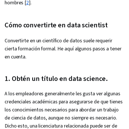
hombres [
2
].
Engineering Tools, Google Gemini, Generative
AI, Prompt Engineering, AI literacy, Branding,
Professional Development, Stakeholder
Cómo convertirte en data scientist
Management, Dashboard, Analysis,
Communication Strategies, Business Analysis,
Convertirte en un científico de datos suele requerir
Stakeholder Engagement, Quantitative
cierta formación formal. He aquí algunos pasos a tener
Research, Expectation Management, Problem
en cuenta.
Solving, Relational Databases, Data Security,
File Management, Data Collection, Unstructured
1. Obtén un título en data science.
Data, Metadata Management, Data Storage,
Databases, Google Sheets, Data Access, Excel
A los empleadores generalmente les gusta ver algunas
Formulas, Pivot Tables And Charts,
credenciales académicas para asegurarse de que tienes
Consolidation, Query Languages, Data
los conocimientos necesarios para abordar un trabajo
Compilation, Database Management, Data
de ciencia de datos, aunque no siempre es necesario.
Integration, Dashboard Creation, Web Content
Dicho esto, una licenciatura relacionada puede ser de
Accessibility Guidelines, Design Elements And