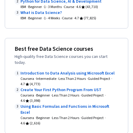
Python for Data Science, AI & Development
Regression, Model Optimization, Statistical
2
IBM
Beginner
1 - 3 Months
Course
4.6
(43,710)
Methods, Python Programming, Predictive
What is Data Science?
3
Modeling, Applied Machine Learning, Machine
IBM
Beginner
1 - 4 Weeks
Course
4.7
(77,825)
Learning Algorithms, Model Training, Machine
Learning Methods, Relational Databases, Data
Manipulation, Data Analysis, Database
Best free Data Science courses
Management, Database Theory, Data Access,
High-quality free Data Science courses you can start
Query Languages, Databases, Stored
today.
Procedure, Transaction Processing, Data
Introduction to Data Analysis using Microsoft Excel
1
Preprocessing, Feature Engineering, Scatter
Coursera
Intermediate
Less Than 2 Hours
Guided Project
4.7
(4,773)
Plots, Data Processing, Scientific Visualization,
Create Your First Python Program From UST
2
Data Transformation, Statistical Analysis,
Coursera
Beginner
Less Than 2 Hours
Guided Project
4.6
(3,098)
Generative Model Architectures, Generative
Using Basic Formulas and Functions in Microsoft
3
Adversarial Networks (GANs), Autoencoders,
Excel
Responsible AI, Data Ethics, Data Science, Data
Coursera
Beginner
Less Than 2 Hours
Guided Project
4.6
(2,616)
Synthesis, R Programming, GitHub, Cloud