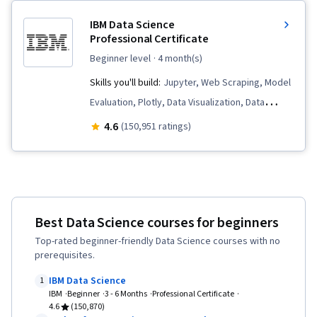
IBM Data Science
Professional Certificate
beginner level
· 4 month(s)
Skills you'll build:
Jupyter, Web Scraping, Model
Evaluation, Plotly, Data Visualization, Data
Presentation, SQL, Data Import/Export,
4.6
(150,951 ratings)
Professional Networking, Unsupervised
Learning, Exploratory Data Analysis, Plot
(Graphics), Data Storytelling, Dashboard
Creation, Dashboard, Data Visualization
Best Data Science courses for beginners
Software, Data Wrangling, Data Cleansing, Data
Top-rated beginner-friendly Data Science courses with no
Literacy, Generative AI, Regression Analysis,
prerequisites.
Classification Algorithms, Supervised Learning,
IBM Data Science
Machine Learning, Dimensionality Reduction,
1
IBM
Beginner
3 - 6 Months
Professional Certificate
Scikit Learn (Machine Learning Library), Logistic
4.6
(150,870)