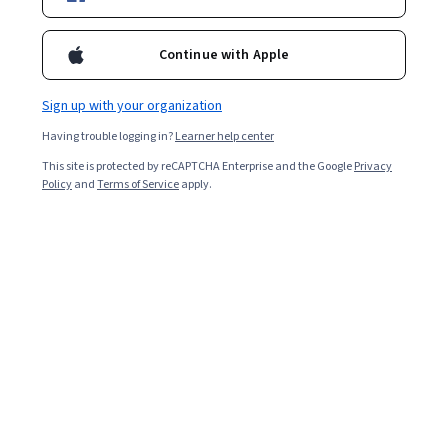
Courses by Instituto Tecnológico de
Aeronáutica
Continue with Apple
Instituto Tecnológico de Aeronáutica
Sign up with your organization
Controle a Tempo Discreto
Having trouble logging in?
Learner help center
★ 5 (6) · Course
This site is protected by reCAPTCHA Enterprise and the Google
Privacy
Policy
and
Terms of Service
apply.
Instituto Tecnológico de Aeronáutica
Controle de Sistemas no Plano-s
★ 4.8 (101) · Course
Show 8 more
Instructors