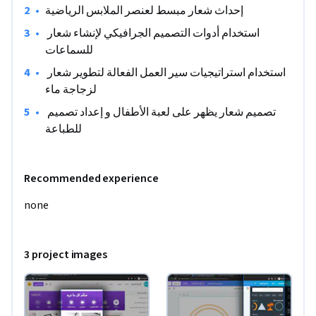
ملاحظة: تعمل هذه الدورة التدريبية بشكل أفضل للمتعلمين 
•
إحداث شعار مبسط لعنصر الملابس الرياضية
المقيمين في منطقة أمريكا الشمالية. نعمل حاليًا على توفير نفس 
•
استخدام أدوات التصميم الجرافيكي لإنشاء شعار 
التجربة في مناطق أخرى.
للسماعات
•
استخدام استراتيجيات سير العمل الفعالة لتطوير شعار 
لزجاجة ماء
•
تصميم شعار يظهر على لعبة الأطفال و إعداد تصميم 
للطباعة
Recommended experience
none
3 project images