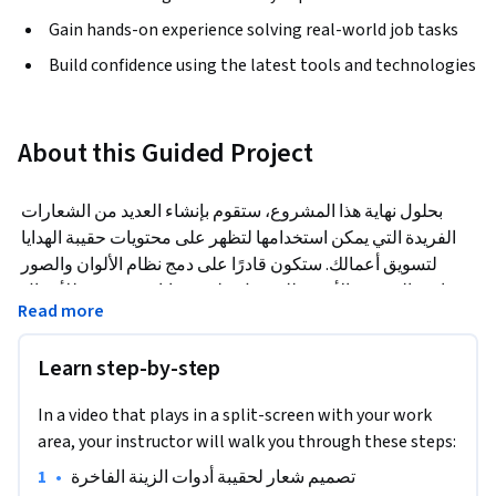
Gain hands-on experience solving real-world job tasks
Build confidence using the latest tools and technologies
About this Guided Project
بحلول نهاية هذا المشروع، ستقوم بإنشاء العديد من الشعارات 
الفريدة التي يمكن استخدامها لتظهر على محتويات حقيبة الهدايا 
لتسويق أعمالك. ستكون قادرًا على دمج نظام الألوان والصور 
وعناصر التصميم الأخرى للحصول على ضمانات تسويقية للأعمال 
Read more
ذات جمالية وقيمة مضافة. ستشمل هذه الدورة مهارات المستوى 
المتوسط إلى المتقدم باستخدام الإصدار المجاني من Canva. 
Learn step-by-step
ستنشئ شعارات لمجموعة متنوعة من العناصر التي يتم استخدامها 
واستدراجها في حقيبة الهدايا. يعد إنشاء شعارات سليمة ومحدودة 
In a video that plays in a split-screen with your work
لاستخدامها على مواد تسويقية عالية الجودة هي الطريقة المثلى 
area, your instructor will walk you through these steps:
لتقديم نفسك للعملاء الجدد المحتملين أو العملاء من أجل زيادة 
•
تصميم شعار لحقيبة أدوات الزينة الفاخرة
الأعمال التجارية. 