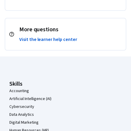
More questions
Visit the learner help center
Coursera Footer
Skills
Accounting
Artificial Intelligence (AI)
Cybersecurity
Data Analytics
Digital Marketing
Human Resources (HR)