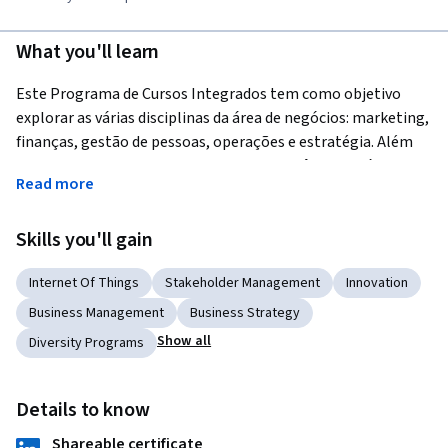
What you'll learn
Este Programa de Cursos Integrados tem como objetivo 
explorar as várias disciplinas da área de negócios: marketing, 
finanças, gestão de pessoas, operações e estratégia. Além 
disso, aprofunda-se em temas contemporâneos da área de 
Read more
negócios como: gestão de stakeholders, sustentabilidade e 
ética empresarial, gestão da inovação, empreendedorismo, 
Skills you'll gain
diversidade, globalização e desglobalização e Global Value 
Chains – GVC. 
Internet Of Things
Stakeholder Management
Innovation
Ao final, você será capaz de empregar as ferramentas básicas 
Business Management
Business Strategy
de gestão destas áreas, aplicar as principais ferramentas de 
Show all
Diversity Programs
gestão de stakeholders. compreender os elementos de 
inovação de cada componente dos modelos de negócios e 
reconhecer os negócios de impacto social e suas principais 
Details to know
Shareable certificate