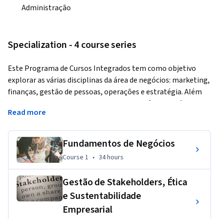
Administração
Specialization - 4 course series
Este Programa de Cursos Integrados tem como objetivo 
explorar as várias disciplinas da área de negócios: marketing, 
finanças, gestão de pessoas, operações e estratégia. Além 
disso, aprofunda-se em temas contemporâneos da área de 
Read more
negócios como: gestão de stakeholders, sustentabilidade e 
ética empresarial, gestão da inovação, empreendedorismo, 
diversidade, globalização e desglobalização e Global Value 
Fundamentos de Negócios
Chains – GVC. 
Course 1
,
34 hours
Course 1
•
34 hours
Ao final, você será capaz de empregar as ferramentas básicas 
Gestão de Stakeholders, Ética
de gestão destas áreas, aplicar as principais ferramentas de 
gestão de stakeholders. compreender os elementos de 
e Sustentabilidade
inovação de cada componente dos modelos de negócios e 
Empresarial
reconhecer os negócios de impacto social e suas principais 