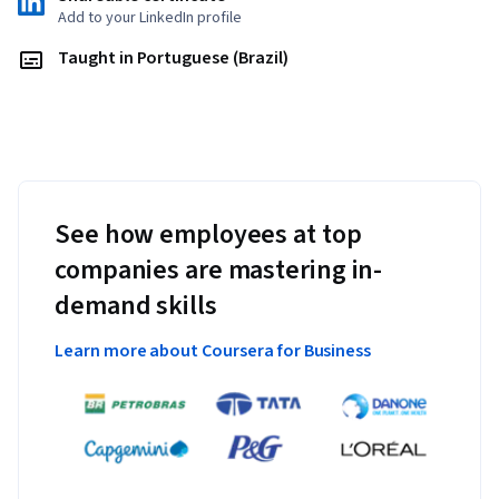
Add to your LinkedIn profile
Taught in Portuguese (Brazil)
Applied Learning Project
Este Programa de Cursos Integrados não exige o 
desenvolvimento de um projeto aplicado. As atividades 
avaliativas são realizadas ao longo de cada curso. Cada curso 
é composto por quatro avaliações ao final de cada módulo, 
sendo um total de 16 ao longo de toda esse programa de 
See how employees at top
cursos integrados.
companies are mastering in-
demand skills
Learn more about Coursera for Business