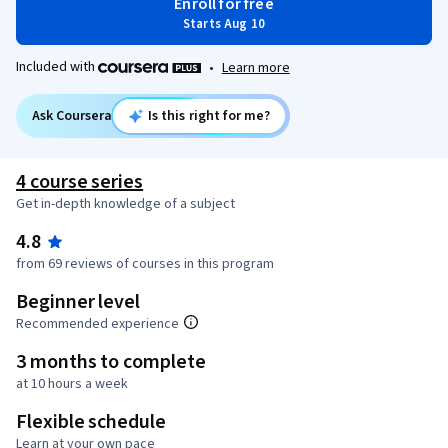
Enroll for free
Starts Aug 10
Included with
•
Learn more
Ask Coursera
Is this right for me?
4 course series
Get in-depth knowledge of a subject
4.8
from 69 reviews of courses in this program
Beginner level
Recommended experience
3 months to complete
at 10 hours a week
Flexible schedule
Learn at your own pace