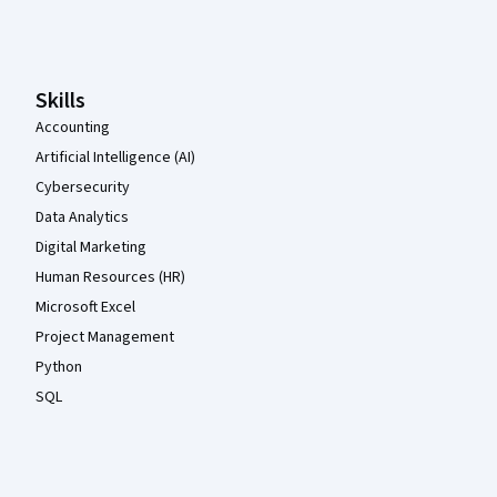
Coursera Footer
Skills
Accounting
Artificial Intelligence (AI)
Cybersecurity
Data Analytics
Digital Marketing
Human Resources (HR)
Microsoft Excel
Project Management
Python
SQL