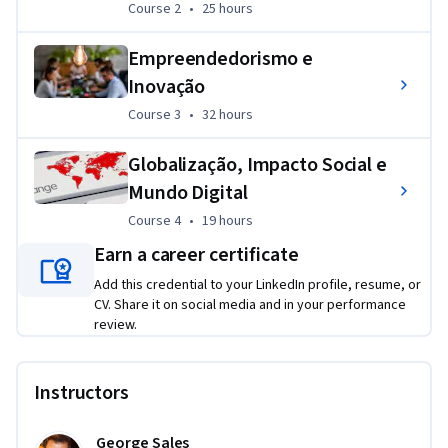
Course 2
,
25 hours
Course 2
•
25 hours
Empreendedorismo e
Inovação
Applied Learning Project
Course 3
,
32 hours
Course 3
•
32 hours
Este Programa de Cursos Integrados não exige o 
Globalização, Impacto Social e
desenvolvimento de um projeto aplicado. As atividades 
avaliativas são realizadas ao longo de cada curso. Cada curso 
Mundo Digital
é composto por quatro avaliações ao final de cada módulo, 
Course 4
,
19 hours
Course 4
•
19 hours
sendo um total de 16 ao longo de toda esse programa de 
Earn a career certificate
cursos integrados.
Add this credential to your LinkedIn profile, resume, or
CV. Share it on social media and in your performance
review.
Instructors
George Sales