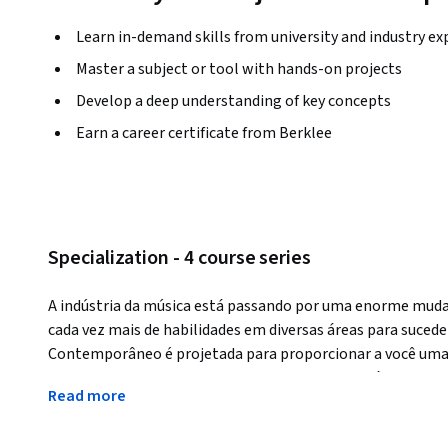
Learn in-demand skills from university and industry ex
Master a subject or tool with hands-on projects
Develop a deep understanding of key concepts
Earn a career certificate from Berklee
Specialization - 4 course series
A indústria da música está passando por uma enorme muda
cada vez mais de habilidades em diversas áreas para sucede
Contemporâneo é projetada para proporcionar a você uma 
composição, fornecendo as ferramentas necessárias para es
Read more
Applied Learning Project