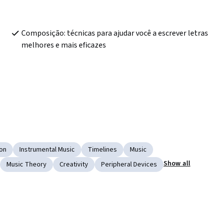
Composição: técnicas para ajudar você a escrever letras 
melhores e mais eficazes
ion
Instrumental Music
Timelines
Music
Show all
Music Theory
Creativity
Peripheral Devices