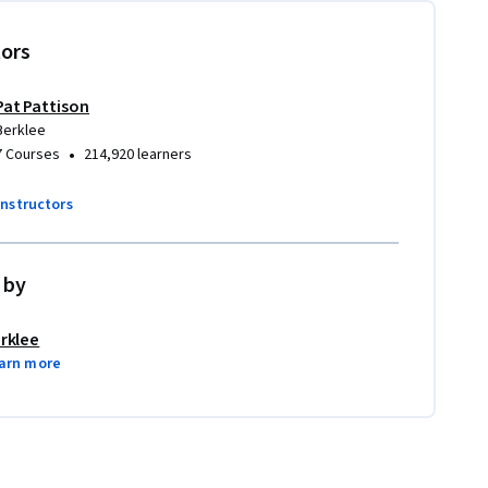
tors
Pat Pattison
Berklee
•
7 Courses
214,920 learners
instructors
 by
rklee
arn more