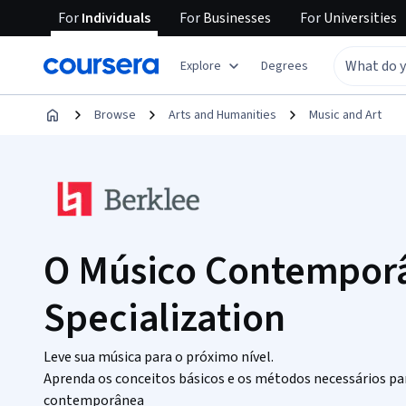
For
Individuals
For
Businesses
For
Universities
Explore
Degrees
Browse
Arts and Humanities
Music and Art
O Músico Contempor
Specialization
Leve sua música para o próximo nível.
Aprenda os conceitos básicos e os métodos necessários par
contemporânea