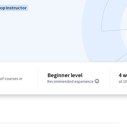
op Instructor
Beginner level
4 w
of courses in
Recommended experience
at 1