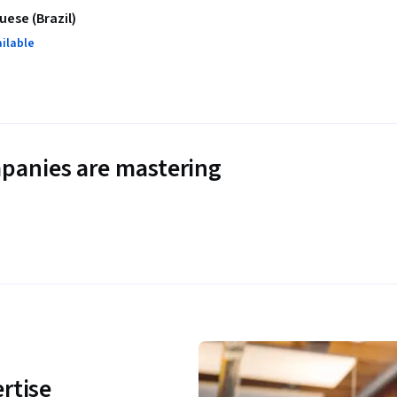
uese (Brazil)
ailable
panies are mastering
rtise