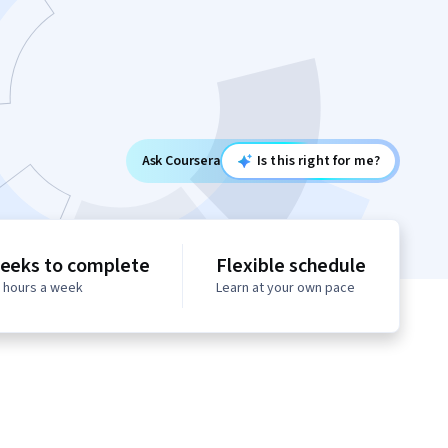
Ask Coursera
Is this right for me?
eeks to complete
Flexible schedule
0 hours a week
Learn at your own pace