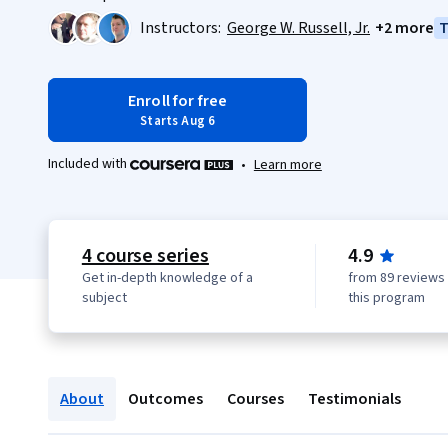
Instructors:
George W. Russell, Jr.
+2 more
T
Enroll for free
Starts Aug 6
Included with
•
Learn more
4 course series
4.9
Get in-depth knowledge of a
from 89 reviews 
subject
this program
About
Outcomes
Courses
Testimonials