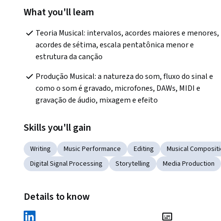
What you'll learn
Teoria Musical: intervalos, acordes maiores e menores, 
acordes de sétima, escala pentatônica menor e 
estrutura da canção
Produção Musical: a natureza do som, fluxo do sinal e 
como o som é gravado, microfones, DAWs, MIDI e 
gravação de áudio, mixagem e efeito
Skills you'll gain
Writing
Music Performance
Editing
Musical Composit
Digital Signal Processing
Storytelling
Media Production
Details to know