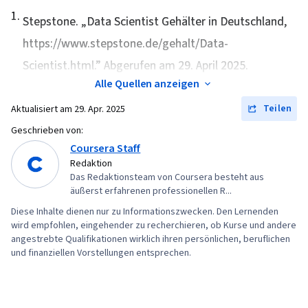
1
.
Programmierung, Computer-
Stepstone. „
Data Scientist Gehälter in Deutschland
,
Programmierwerkzeuge, Cloud Computing,
https://www.stepstone.de/gehalt/Data-
Software zur Datenvisualisierung, Integrierte
Scientist.html.” Abgerufen am 29. April 2025.
Entwicklungsumgebungen, Datenmanipulation,
Alle Quellen anzeigen
Transaktionsverarbeitung, Gespeicherte
Teilen
Aktualisiert am
29. Apr. 2025
Prozedur, Abfragesprachen, Datenbanken,
Datenzugang, Datenbank-Theorie,
Geschrieben von:
Coursera Staff
Datenerhebung, Skripting, Grafische
Redaktion
Darstellung, Pandas (Python-Paket), Analytische
Das Redaktionsteam von Coursera besteht aus
Fähigkeiten, Statistische Hypothesenprüfung,
äußerst erfahrenen professionellen R...
Wahrscheinlichkeit, Regressionsanalyse,
Diese Inhalte dienen nur zu Informationszwecken. Den Lernenden
wird empfohlen, eingehender zu recherchieren, ob Kurse und andere
Korrelationsanalyse, Statistische Inferenz,
angestrebte Qualifikationen wirklich ihren persönlichen, beruflichen
Deskriptive Analytik, Statistische Modellierung,
und finanziellen Vorstellungen entsprechen.
Statistische Methoden,
Wahrscheinlichkeitsrechnung und Statistik