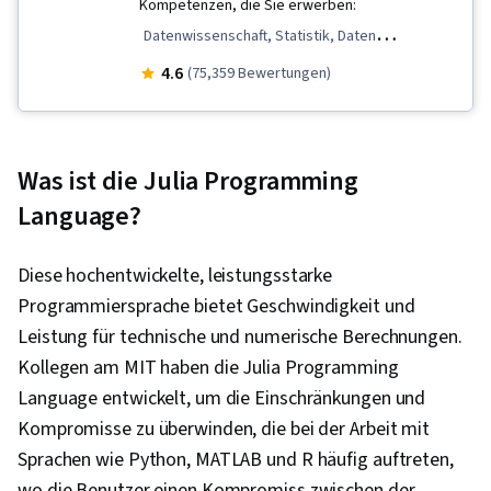
Kompetenzen, die Sie erwerben:
Datenwissenschaft, Statistik, Daten
importieren/exportieren, Python-
4.6
(75,359 Bewertungen)
Programmierung, SQL, Datenanalyse,
Relationale Datenbanken, Erstellung des
Dashboards, Präsentation der Daten, Jupyter,
Was ist die Julia Programming
Web-Scraping, NumPy, Dashboard, R
Language?
Programmierung, Statistische Analyse,
Datenbank-Management, R (Software),
Diese hochentwickelte, leistungsstarke
Wahrscheinlichkeitsverteilung,
Programmiersprache bietet Geschwindigkeit und
Datenvisualisierung, Deskriptive Statistik, Scikit
Leistung für technische und numerische Berechnungen.
Learn (Bibliothek für maschinelles Lernen),
Kollegen am MIT haben die Julia Programming
GitHub, Cloud-Plattformen, Git
Language entwickelt, um die Einschränkungen und
(Versionskontrollsystem), Software-
Kompromisse zu überwinden, die bei der Arbeit mit
Entwicklungstools, Versionskontrolle, Cloud-
Sprachen wie Python, MATLAB und R häufig auftreten,
Dienste, Andere Programmiersprachen, Cloud-
wo die Benutzer einen Kompromiss zwischen der