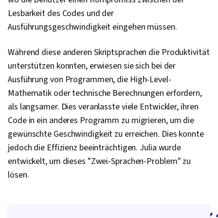
Hosting, Cloud-API, Statistische
Lesbarkeit des Codes und der
Programmierung, Computer-
Ausführungsgeschwindigkeit eingehen müssen.
Programmierwerkzeuge, Cloud Computing,
Software zur Datenvisualisierung, Integrierte
Während diese anderen Skriptsprachen die Produktivität
Entwicklungsumgebungen, Datenmanipulation,
unterstützen konnten, erwiesen sie sich bei der
Transaktionsverarbeitung, Gespeicherte
Ausführung von Programmen, die High-Level-
Prozedur, Abfragesprachen, Datenbanken,
Mathematik oder technische Berechnungen erfordern,
Datenzugang, Datenbank-Theorie,
als langsamer. Dies veranlasste viele Entwickler, ihren
Datenerhebung, Skripting, Grafische
Code in ein anderes Programm zu migrieren, um die
Darstellung, Pandas (Python-Paket), Analytische
gewünschte Geschwindigkeit zu erreichen. Dies konnte
Fähigkeiten, Statistische Hypothesenprüfung,
jedoch die Effizienz beeinträchtigen. Julia wurde
Wahrscheinlichkeit, Regressionsanalyse,
entwickelt, um dieses "Zwei-Sprachen-Problem" zu
Korrelationsanalyse, Statistische Inferenz,
lösen.
Deskriptive Analytik, Statistische Modellierung,
Statistische Methoden,
Wahrscheinlichkeitsrechnung und Statistik