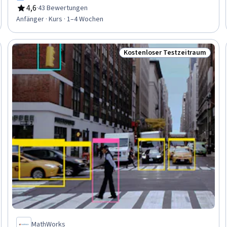
Algebra, Feature Engineering, Digital Signal Processing
4,6
·
43 Bewertungen
Bewertung, 4,6 von 5 Sternen
Anfänger · Kurs · 1–4 Wochen
Kostenloser Testzeitraum
eitraum
Status: Kostenloser Testzeit
MathWorks