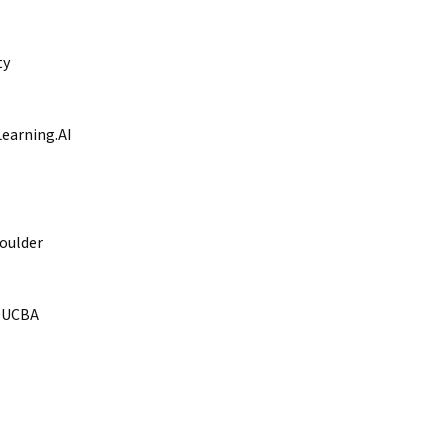
ty
earning.AI
Boulder
DUCBA