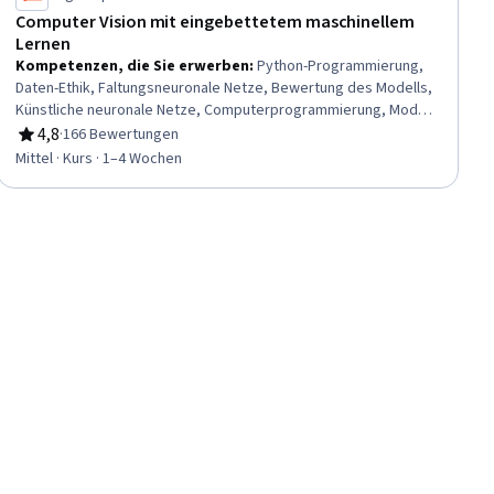
Computer Vision mit eingebettetem maschinellem
Lernen
Kompetenzen, die Sie erwerben
:
Python-Programmierung,
Daten-Ethik, Faltungsneuronale Netze, Bewertung des Modells,
Künstliche neuronale Netze, Computerprogrammierung, Modell-
Einsatz, Tiefes Lernen, Eingebettete Systeme, Bildanalyse,
4,8
·
166 Bewertungen
Bewertung, 4,8 von 5 Sternen
Maschinelles Lernen, Klassifizierungsalgorithmen, Modell
Mittel · Kurs · 1–4 Wochen
Ausbildung, Computer Vision, Lernen übertragen,
Verantwortungsvolle AI