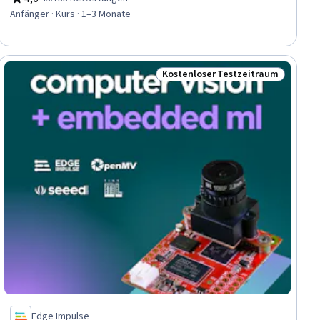
Bewertung, 4,6 von 5 Sternen
Anfänger · Kurs · 1–3 Monate
Kostenloser Testzeitraum
raum
Status: Kostenloser Testzeitra
Edge Impulse