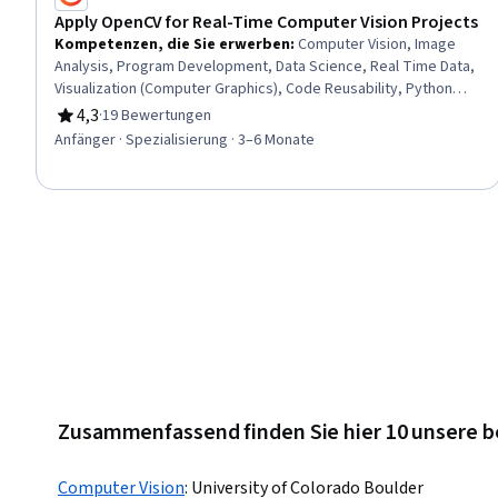
Apply OpenCV for Real-Time Computer Vision Projects
Kompetenzen, die Sie erwerben
:
Computer Vision, Image
Analysis, Program Development, Data Science, Real Time Data,
Visualization (Computer Graphics), Code Reusability, Python
Programming, Development Environment, Model Training,
4,3
·
19 Bewertungen
Bewertung, 4,3 von 5 Sternen
Classification Algorithms, File I/O, Color Matching, System
Anfänger · Spezialisierung · 3–6 Monate
Design and Implementation, Data Preprocessing, Software
Installation
Zusammenfassend finden Sie hier 10 unsere b
Computer Vision
:
University of Colorado Boulder