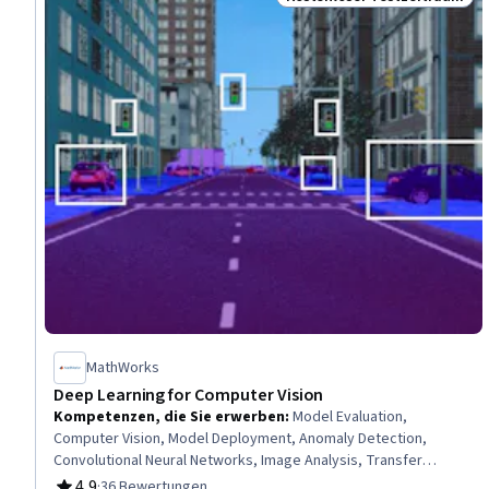
Status: Kostenloser Testz
MathWorks
Deep Learning for Computer Vision
Kompetenzen, die Sie erwerben
:
Model Evaluation,
Computer Vision, Model Deployment, Anomaly Detection,
Convolutional Neural Networks, Image Analysis, Transfer
Learning, Model Training, Fine-tuning, Deep Learning,
4,9
·
36 Bewertungen