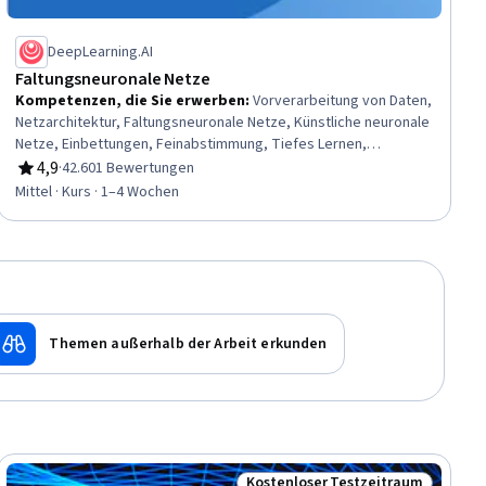
DeepLearning.AI
Faltungsneuronale Netze
Kompetenzen, die Sie erwerben
:
Vorverarbeitung von Daten,
Netzarchitektur, Faltungsneuronale Netze, Künstliche neuronale
Netze, Einbettungen, Feinabstimmung, Tiefes Lernen,
Bildanalyse, Tensorflow, Angewandtes maschinelles Lernen,
4,9
·
42.601 Bewertungen
Bewertung, 4,9 von 5 Sternen
Modell Ausbildung, Computer Vision, Lernen übertragen
Mittel · Kurs · 1–4 Wochen
Themen außerhalb der Arbeit erkunden
Kostenloser Testzeitraum