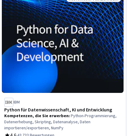
raum
Status: Kostenloser Testzeitra
IBM
Python für Datenwissenschaft, KI und Entwicklung
Kompetenzen, die Sie erwerben
:
Python-Programmierung,
Datenerhebung, Skripting, Datenanalyse, Daten
importieren/exportieren, NumPy
4,6
·
43.733 Bewertungen