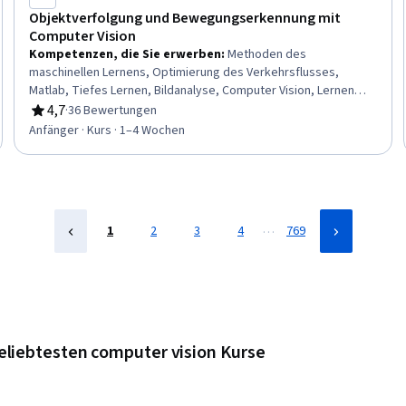
Objektverfolgung und Bewegungserkennung mit
Computer Vision
Kompetenzen, die Sie erwerben
:
Methoden des
maschinellen Lernens, Optimierung des Verkehrsflusses,
Matlab, Tiefes Lernen, Bildanalyse, Computer Vision, Lernen
übertragen
4,7
·
36 Bewertungen
Bewertung, 4,7 von 5 Sternen
Anfänger · Kurs · 1–4 Wochen
…
1
2
3
4
769
eliebtesten computer vision Kurse