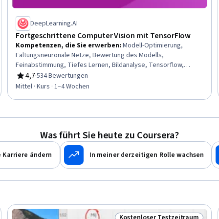
DeepLearning.AI
Fortgeschrittene Computer Vision mit TensorFlow
Kompetenzen, die Sie erwerben
:
Modell-Optimierung,
Faltungsneuronale Netze, Bewertung des Modells,
Feinabstimmung, Tiefes Lernen, Bildanalyse, Tensorflow,
Klassifizierungsalgorithmen, Angewandtes maschinelles
4,7
·
534 Bewertungen
Bewertung, 4,7 von 5 Sternen
Lernen, Modell Ausbildung, Visualisierung (Computergrafik),
Mittel · Kurs · 1–4 Wochen
Computer Vision, Lernen übertragen
Was führt Sie heute zu Coursera?
 Karriere ändern
In meiner derzeitigen Rolle wachsen
Kostenloser Testzeitraum