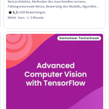
Netzarchitektur, Methoden des maschinellen Lernens,
Faltungsneuronale Netze, Bewertung des Modells, Algorithmen
für maschinelles Lernen, Feinabstimmung, Tiefes Lernen,
4,3
·
1438 Bewertungen
Bewertung, 4,3 von 5 Sternen
Bildqualität, Klassifizierungsalgorithmen, Modell Ausbildung,
Mittel · Kurs · 1–3 Monate
Computer Vision, Lernen übertragen
Kostenloser Testzeitraum
eitraum
Status: Kostenloser Testzeit