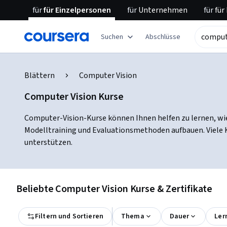
für
für Einzelpersonen
für
Unternehmen
für
für
Suchen
Abschlüsse
Blättern
Computer Vision
Computer Vision Kurse
Computer-Vision-Kurse können Ihnen helfen zu lernen, wie 
Modelltraining und Evaluationsmethoden aufbauen. Viele K
unterstützen.
Beliebte Computer Vision Kurse & Zertifikate
Filtern und Sortieren
Thema
Dauer
Ler