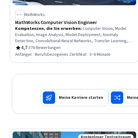
MathWorks
MathWorks Computer Vision Engineer
Kompetenzen, die Sie erwerben
:
Computer Vision, Model
Evaluation, Image Analysis, Model Deployment, Anomaly
Detection, Convolutional Neural Networks, Transfer Learning,
Model Training, Fine-tuning, Deep Learning, Machine Learning
4,7
·
376 Bewertungen
Bewertung, 4,7 von 5 Sternen
Methods, Image Quality, Generative AI, Data Preprocessing,
Anfänger · Berufsbezogenes Zertifikat · 3–6 Monate
Artificial Neural Networks, Matlab, Applied Machine Learning,
Model Optimization, Machine Learning, Classification Algorithms
Meine Karriere starten
Meine
Kostenloser Testzeitraum