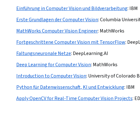
Einführung in Computer Vision und Bildverarbeitung
:
IBM
Erste Grundlagen der Computer Vision
:
Columbia Universi
MathWorks Computer Vision Engineer
:
MathWorks
Fortgeschrittene Computer Vision mit TensorFlow
:
DeepL
Faltungsneuronale Netze
:
DeepLearning.AI
Deep Learning for Computer Vision
:
MathWorks
Introduction to Computer Vision
:
University of Colorado 
Python für Datenwissenschaft, KI und Entwicklung
:
IBM
Apply OpenCV for Real-Time Computer Vision Projects
:
E