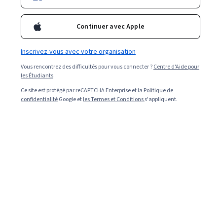
Continuer avec Apple
Inscrivez-vous avec votre organisation
Vous rencontrez des difficultés pour vous connecter ?
Centre d'Aide pour
les Étudiants
Ce site est protégé par reCAPTCHA Enterprise et la
Politique de
confidentialité
Google et
les Termes et Conditions
s'appliquent.
Read in English (Lire en anglais).
Si vous vous préparez à vous lancer dans une nouvelle
carrière de data analyst, il est probable que vous ayez
rencontré un dilemme séculaire. Les offres d'emploi
demandent de l'expérience, mais comment acquérir de
l'expérience si vous recherchez votre premier emploi de
data analyst ? C'est là qu'intervient votre portfolio de
data analyst.