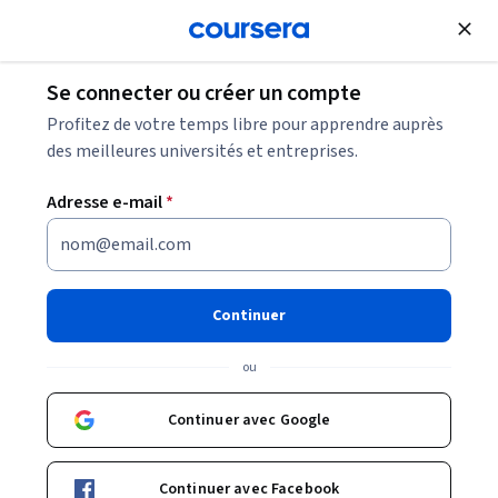
Inscrivez-vous
gratuitement
Se connecter ou créer un compte
5 projets d'analyse de données pour les
Profitez de votre temps libre pour apprendre auprès
débutants
des meilleures universités et entreprises.
Adresse e-mail
*
5 projets d'analyse de données
pour les débutants
Continuer
Partager
Écrit par Coursera Staff •
Mise à jour à
21 avr. 2025
ou
Créez un portfolio prêt à l’emploi avec ces cinq projets
d’analyse de données adaptés aux débutants.
Continuer avec Google
Continuer avec Facebook