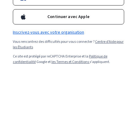
carrière dans ce domaine.
Continuer avec Apple
Inscrivez-vous avec votre organisation
Vous rencontrez des difficultés pour vous connecter ?
Centre d'Aide pour
les Étudiants
Ce site est protégé par reCAPTCHA Enterprise et la
Politique de
confidentialité
Google et
les Termes et Conditions
s'appliquent.
Read in English (Lire en Anglais).
Lorsqu'une organisation souhaite rationaliser son
système informatique, l'une des possibilités consiste à
mettre en œuvre la gestion des services informatiques.