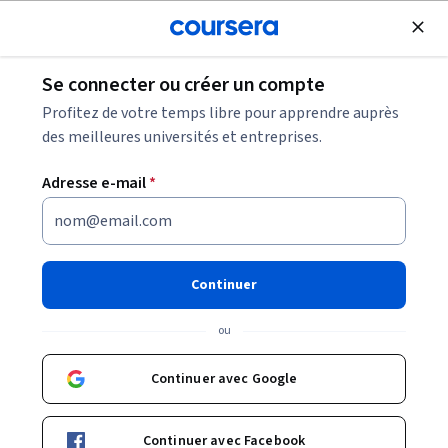
Inscrivez-vous
gratuitement
Se connecter ou créer un compte
Qu'est-ce que la gestion des services
Profitez de votre temps libre pour apprendre auprès
informatiques ?
des meilleures universités et entreprises.
Adresse e-mail
*
Qu'est-ce que la gestion des
services informatiques ?
Continuer
Partager
Écrit par Coursera Staff •
Mise à jour à
15 oct. 2024
ou
La gestion des services informatiques est mise en
œuvre par de nombreuses organisations pour
Continuer avec Google
rationaliser leurs processus. Apprenez-en plus sur la
gestion des services informatiques et comment faire
Continuer avec Facebook