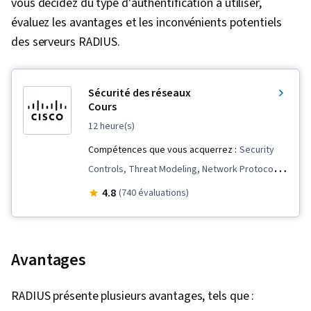
vous décidez du type d'authentification à utiliser,
Connaissance de l'IA, IA générative, Modèle de
évaluez les avantages et les inconvénients potentiels
réseau, Protocoles de réseau, Réseaux sans fil,
des serveurs RADIUS.
Intégrité des données, Routage de réseau,
Protocole de configuration dynamique de l'hôte
Sécurité des réseaux
(DHCP), Protocoles de routage, Modèles OSI,
Cours
Matériel de mise en réseau, Support technique,
12 heure(s)
Service d'assistance, Technologie de
Compétences que vous acquerrez :
Security
l'information, Matériel informatique, Dépannage
Controls, Threat Modeling, Network Protocols,
du matériel, Formation et assistance aux
IT Security Architecture, TCP/IP, Firewall,
utilisateurs finaux, Systèmes informatiques,
4.8
(740 évaluations)
Network Monitoring, Authorization (Computing),
Documentation technique, Soutien à la
Distributed Denial-Of-Service (DDoS) Attacks,
clientèle, Soutien au réseau, Documentation du
Infrastructure Security, Vulnerability
logiciel, Rédaction technique
Avantages
Assessments, Network Infrastructure, Identity
and Access Management, Network Security,
RADIUS présente plusieurs avantages, tels que :
Malware Protection, Exploitation techniques,