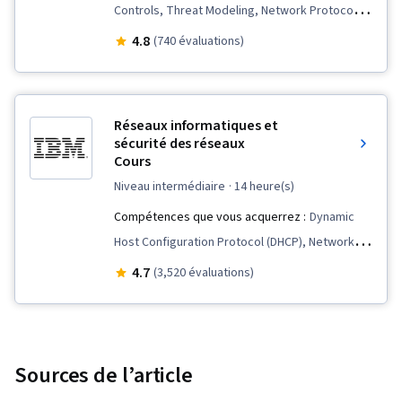
Controls, Threat Modeling, Network Protocols,
Ruby (Langage de programmation), Git
IT Security Architecture, TCP/IP, Firewall,
4.8
(740 évaluations)
(système de contrôle de version), TCP/IP,
Network Monitoring, Authorization (Computing),
Contrôle des versions, Administration des
Distributed Denial-Of-Service (DDoS) Attacks,
systèmes, Infrastructure informatique,
Infrastructure Security, Vulnerability
Dépannage du réseau, Présence sur le web,
Réseaux informatiques et
Assessments, Network Infrastructure, Identity
sécurité des réseaux
Réseaux informatiques, Administration des
Cours
and Access Management, Network Security,
réseaux, Commandes Linux, Gestion des
Malware Protection, Exploitation techniques,
niveau intermédiaire
· 14 heure(s)
processus du système d'exploitation,
Cybersecurity, Network Model, Role-Based
Compétences que vous acquerrez :
Dynamic
Systèmes de fichiers, Comptes d'utilisateurs,
Access Control (RBAC)
Host Configuration Protocol (DHCP), Network
Surveillance du système, Systèmes d'accès à
Administration, Routing Protocols, Data Loss
4.7
(3,520 évaluations)
distance, Installation du logiciel, Systèmes
Prevention, Local Area Networks, Network
d'exploitation, Gestion des fichiers, Microsoft
Routers, General Networking, Cyber Threat
Windows, Linux, Interface de ligne de
Intelligence, Network Routing, Intrusion
commande, Soutien au système,
Detection and Prevention, Endpoint Security,
Sources de l’article
Provisionnement des utilisateurs, Gestion des
TCP/IP, Network Architecture, Firewall, Network
identités et des accès, Administration Linux,