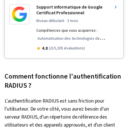
Support informatique de Google
Certificat Professionnel
niveau débutant
· 3 mois
Compétences que vous acquerrez :
Automatisation des technologies de
l'information, Compétences en matière
4.8
(215,305 évaluations)
d'entretien, Administration des systèmes
d'exploitation, Mise en réseau générale, Chef
(outil de gestion de la configuration),
Comment fonctionne l'authentification
Architecture de la sécurité informatique,
RADIUS ?
Gestion des paquets et des logiciels,
Assistance bureautique, Sécurité des
L'authentification RADIUS est sans friction pour
systèmes d'information, Sécurité des réseaux,
l'utilisateur. De votre côté, vous aurez besoin d'un
Ruby (Langage de programmation), Git
serveur RADIUS, d'un répertoire de référence des
(système de contrôle de version), TCP/IP,
utilisateurs et des appareils approuvés, et d'un client
Contrôle des versions, Administration des