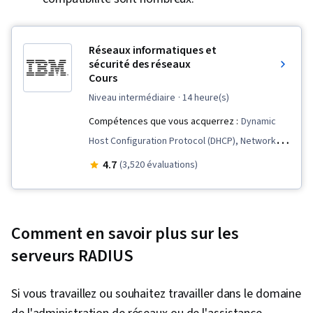
Réseaux informatiques et
sécurité des réseaux
Cours
niveau intermédiaire
· 14 heure(s)
Compétences que vous acquerrez :
Dynamic
Host Configuration Protocol (DHCP), Network
Administration, Routing Protocols, Data Loss
4.7
(3,520 évaluations)
Prevention, Local Area Networks, Network
Routers, General Networking, Cyber Threat
Intelligence, Network Routing, Intrusion
Comment en savoir plus sur les
Detection and Prevention, Endpoint Security,
serveurs RADIUS
TCP/IP, Network Architecture, Firewall, Network
Security, Cybersecurity, Network
Si vous travaillez ou souhaitez travailler dans le domaine
Infrastructure, Endpoint Detection and