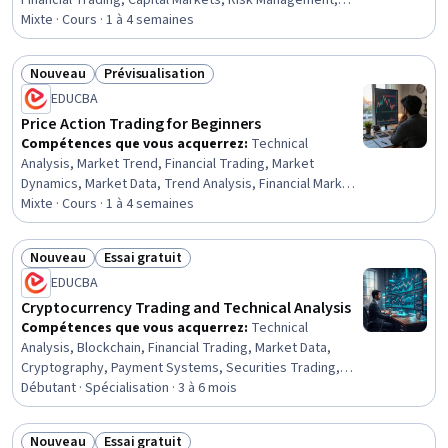
Financial Trading, Capital Markets, Risk Management,
Securities Trading, Investments, Risk Analysis, Financial
Mixte · Cours · 1 à 4 semaines
Analysis, Finance
Nouveau
Prévisualisation
Statut : Nouveau
Statut : Prévisualisation
EDUCBA
Price Action Trading for Beginners
Compétences que vous acquerrez
:
Technical
Analysis, Market Trend, Financial Trading, Market
Dynamics, Market Data, Trend Analysis, Financial Market,
Market Analysis, Securities Trading, Market
Mixte · Cours · 1 à 4 semaines
Opportunities, Analysis, Decision Making, Applied
Behavior Analysis, Psychology, Consolidation
Nouveau
Essai gratuit
Statut : Nouveau
Statut : Essai gratuit
EDUCBA
Cryptocurrency Trading and Technical Analysis
Compétences que vous acquerrez
:
Technical
Analysis, Blockchain, Financial Trading, Market Data,
Cryptography, Payment Systems, Securities Trading,
FinTech, Digital Assets, Investments, Cryptographic
Débutant · Spécialisation · 3 à 6 mois
Protocols, Risk Management, Key Management,
Business Modeling, Asset Management, Encryption,
Nouveau
Essai gratuit