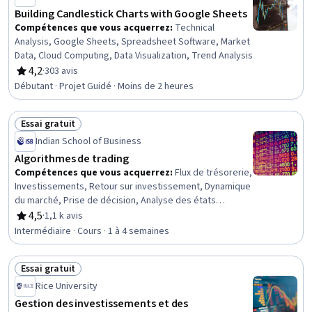
Building Candlestick Charts with Google Sheets
Compétences que vous acquerrez
:
Technical
Analysis, Google Sheets, Spreadsheet Software, Market
Data, Cloud Computing, Data Visualization, Trend Analysis
4,2
·
303 avis
évaluation, 4,2 sur 5 étoiles
Débutant · Projet Guidé · Moins de 2 heures
Essai gratuit
Statut : Essai gratuit
Indian School of Business
Algorithmes de trading
Compétences que vous acquerrez
:
Flux de trésorerie,
Investissements, Retour sur investissement, Dynamique
du marché, Prise de décision, Analyse des états
financiers, Analyse, Négociation de titres, États
4,5
·
1,1 k avis
évaluation, 4,5 sur 5 étoiles
financiers, Marché financier, Tests d'hypothèses
Intermédiaire · Cours · 1 à 4 semaines
statistiques, Comptes de régularisation, Analyse
financière, Négociation financière
Essai gratuit
Statut : Essai gratuit
Rice University
Gestion des investissements et des