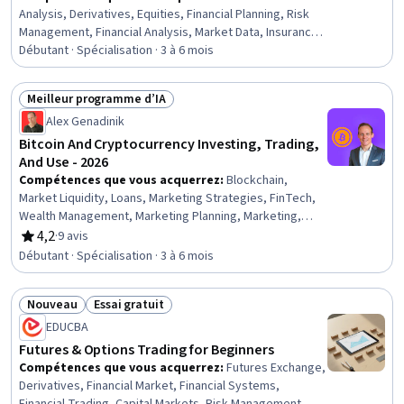
Analysis, Derivatives, Equities, Financial Planning, Risk
Management, Financial Analysis, Market Data, Insurance,
Investment Management, Investments, Asset
Débutant · Spécialisation · 3 à 6 mois
Management, Portfolio Management, Wealth
Management, Financial Management, Financial Market,
Meilleur programme d’IA
Financial Trading, Market Trend, Portfolio Risk, Planning,
Statut : Meilleur programme d’IA
Alex Genadinik
Analysis
Bitcoin And Cryptocurrency Investing, Trading,
And Use - 2026
Compétences que vous acquerrez
:
Blockchain,
Market Liquidity, Loans, Marketing Strategies, FinTech,
Wealth Management, Marketing Planning, Marketing,
General Lending, Data Security, Payment Systems, Risk
4,2
·
9 avis
évaluation, 4,2 sur 5 étoiles
Management, Asset Protection, Risk Management
Débutant · Spécialisation · 3 à 6 mois
Framework, Lending and Underwriting, Financial Analysis,
Investments, Finance, Merchant Services,
Nouveau
Essai gratuit
Entrepreneurial Finance
Statut : Nouveau
Statut : Essai gratuit
EDUCBA
Futures & Options Trading for Beginners
Compétences que vous acquerrez
:
Futures Exchange,
Derivatives, Financial Market, Financial Systems,