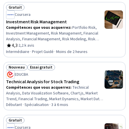
Gratuit
Statut : Gratuit
Coursera
Investment Risk Management
Compétences que vous acquerrez
:
Portfolio Risk,
Investment Management, Risk Management, Financial
Analysis, Financial Management, Risk Modeling, Risk
Analysis, Portfolio Management, Financial Market,
4,3
·
2,2 k avis
évaluation, 4,3 sur 5 étoiles
Investments, Statistics
Intermédiaire · Projet Guidé · Moins de 2 heures
Nouveau
Essai gratuit
Statut : Nouveau
Statut : Essai gratuit
EDUCBA
Technical Analysis for Stock Trading
Compétences que vous acquerrez
:
Technical
Analysis, Data Visualization Software, Chart.js, Market
Trend, Financial Trading, Market Dynamics, Market Data,
Securities Trading, Resource Allocation, Financial
Débutant · Spécialisation · 3 à 6 mois
Market, Financial Planning, Market Liquidity, Trend
Analysis, Market Analysis, Technical Support, Analysis,
Gratuit
Go To Market Strategy, Market Opportunities, Planning,
Statut : Gratuit
Coursera
Probability