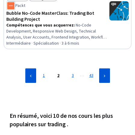
Financial Market, Market Trend, Trend Analysis, Finance
Statut : Nouveau
Statut : Essai gratuit
Packt
Bubble No-Code MasterClass: Trading Bot
Building Project
Compétences que vous acquerrez
:
No-Code
Development, Responsive Web Design, Technical
Analysis, User Accounts, Frontend Integration, Workflow
Management, Market Data, Data Visualization, UI
Intermédiaire · Spécialisation · 3 à 6 mois
Components, Financial Trading, Regression Analysis,
Application Development, Business Process Automation,
Trend Analysis, Product Automation, Interactive Design,
Web Design, Predictive Modeling, Automation, UI/UX
Strategy
…
1
2
3
43
En résumé, voici 10 de nos cours les plus
populaires sur trading .