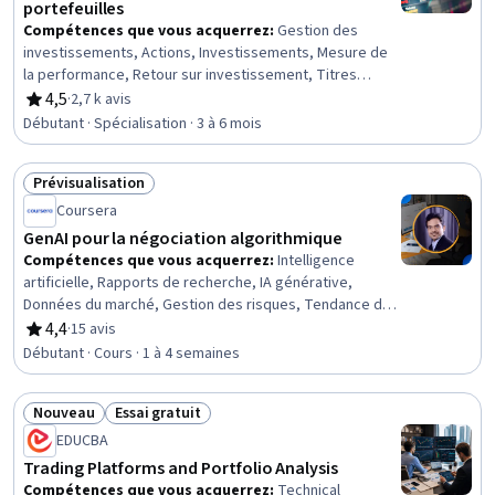
portefeuilles
Compétences que vous acquerrez
:
Gestion des
investissements, Actions, Investissements, Mesure de
la performance, Retour sur investissement, Titres
(Finance), Gestion des risques, Finances générales,
4,5
·
2,7 k avis
évaluation, 4,5 sur 5 étoiles
Gestion des actifs, Analyse des performances,
Débutant · Spécialisation · 3 à 6 mois
Finances, Marchés des capitaux, Risque de portefeuille,
Modélisation des risques, Négociation de titres,
Prévisualisation
Systèmes financiers, Économie comportementale,
Statut : Prévisualisation
Marché financier, Négociation financière, Gestion de
Coursera
portefeuille
GenAI pour la négociation algorithmique
Compétences que vous acquerrez
:
Intelligence
artificielle, Rapports de recherche, IA générative,
Données du marché, Gestion des risques, Tendance du
marché, Apprentissage automatique appliqué,
4,4
·
15 avis
évaluation, 4,4 sur 5 étoiles
Programmation Python, Données en temps réel,
Débutant · Cours · 1 à 4 semaines
Automatisation, Négociation financière, Gestion de
portefeuille, Réseaux neuronaux récurrents (RNN)
Nouveau
Essai gratuit
Statut : Nouveau
Statut : Essai gratuit
EDUCBA
Trading Platforms and Portfolio Analysis
Compétences que vous acquerrez
:
Technical