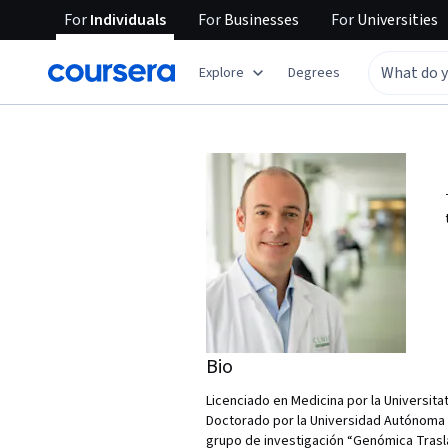
For
Individuals
For
Businesses
For
Universities
Explore
Degrees
Bio
Licenciado en Medicina por la Universita
Doctorado por la Universidad Autónoma d
grupo de investigación “Genómica Trasla