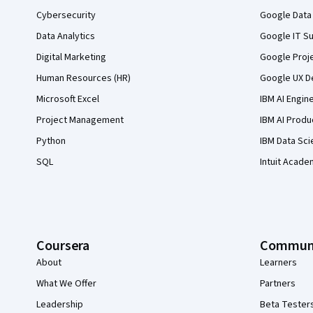
Cybersecurity
Google Data 
Data Analytics
Google IT Su
Digital Marketing
Google Proj
Human Resources (HR)
Google UX De
Microsoft Excel
IBM AI Engin
Project Management
IBM AI Produ
Python
IBM Data Sci
SQL
Intuit Acade
Coursera
Commun
About
Learners
What We Offer
Partners
Leadership
Beta Tester