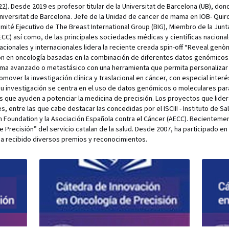
2). Desde 2019 es profesor titular de la Universitat de Barcelona (UB), dond
niversitat de Barcelona. Jefe de la Unidad de cancer de mama en IOB- Quiro
ité Ejecutivo de The Breast International Group (BIG), Miembro de la Junta
CC) así como, de las principales sociedades médicas y científicas nacional
acionales y internacionales lidera la reciente creada spin-off “Reveal genò
n en oncología basadas en la combinación de diferentes datos genómicos. In
ma avanzado o metastásico con una herramienta que permita personalizar el
mover la investigación clínica y traslacional en cáncer, con especial inter
su investigación se centra en el uso de datos genómicos o moleculares par
es que ayuden a potenciar la medicina de precisión. Los proyectos que lide
, entre las que cabe destacar las concedidas por el ISCIII - Instituto de Sal
 Foundation y la Asociación Española contra el Cáncer (AECC). Recientemen
 Precisión” del servicio catalan de la salud. Desde 2007, ha participado en
 ha recibido diversos premios y reconocimientos.