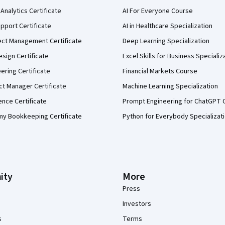
Analytics Certificate
AI For Everyone Course
pport Certificate
AI in Healthcare Specialization
ect Management Certificate
Deep Learning Specialization
sign Certificate
Excel Skills for Business Specializ
eering Certificate
Financial Markets Course
ct Manager Certificate
Machine Learning Specialization
ence Certificate
Prompt Engineering for ChatGPT 
my Bookkeeping Certificate
Python for Everybody Specializat
ity
More
Press
Investors
s
Terms