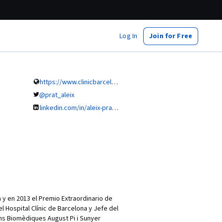
Log In
Join for Free
https://www.clinicbarcelona.org/profesionales/aleix-prat
@prat_aleix
linkedin.com/in/aleix-prat-md-phd-86b38538
 y en 2013 el Premio Extraordinario de
 Hospital Clínic de Barcelona y Jefe del
ons Biomèdiques August Pi i Sunyer