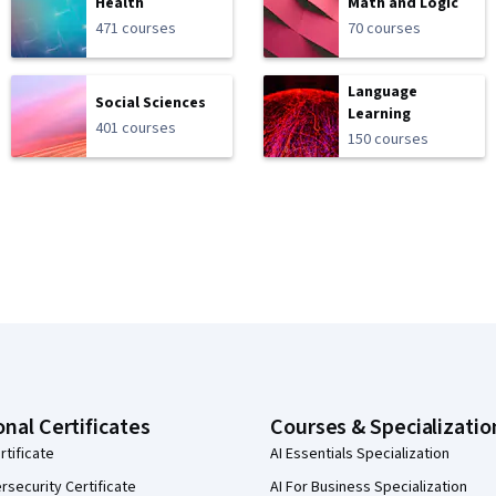
Health
Math and Logic
471 courses
70 courses
Language
Social Sciences
Learning
401 courses
150 courses
onal Certificates
Courses & Specializatio
rtificate
AI Essentials Specialization
security Certificate
AI For Business Specialization