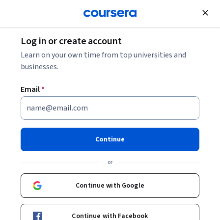
Join for Free
Log in or create account
Learn on your own time from top universities and
businesses.
Email
*
Continue
Dr. Aleix Prat Aparicio
or
Team Leader "Translational genomics and targeted therapies in
solid tumours"
Continue with Google
Universitat de Barcelona
https://www.clinicbarcelona.org/profesionales/aleix-prat
Continue with Facebook