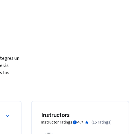
tegres un 
erás 
 los 
a ser un 
 la 
Instructors
4.7
Instructor ratings
(
15 ratings
)
pañeros.
