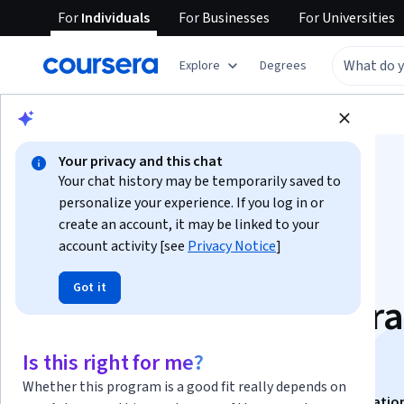
For
Individuals
For
Businesses
For
Universities
Explore
Degrees
Browse
Social Sciences
Education
Your privacy and this chat
Your chat history may be temporarily saved to
personalize your experience. If you log in or
create an account, it may be linked to your
account activity [see
Privacy Notice
]
Proyecto final:
Got it
Evaluación del y para
aprendizaje
Is this right for me?
Whether this program is a good fit really depends on
This course is part of
Evaluación educativa Specializatio