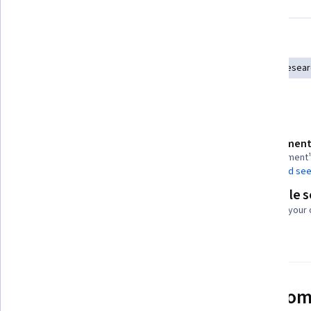
Displaying items #1 to #5, out of a total of 6 items.
Skills you'll gain
Program Evaluation
Systems Thinking
Qualitative Resea
Details to know
Assessment
Shareable certificate
1 assignment
Add to your LinkedIn profile
AI Graded see
Flexible 
Taught in Spanish
Learn at your
See how employees at top com