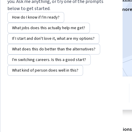
you. Ask me anything, or try one of the prompts
below to get started.
Instructors:
Melchor Sánchez Mendiola
+1 mor
How do I know if I'm ready?
What jobs does this actually help me get?
Enroll for free
Starts Aug 8
If I start and don't love it, what are my options?
What does this do better than the alternatives?
2,050
already enrolled
Included with
•
Learn more
I'm switching careers. Is this a good start?
What kind of person does well in this?
3 modules
4.9
Gain insight into a topic and learn
62 reviews
the fundamentals.
About
Outcomes
Modules
Recommendations