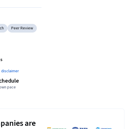
Next
rch
Peer Review
s
¹
 disclaimer
schedule
 own pace
panies are