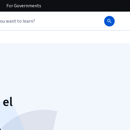
For
Governments
 el
n