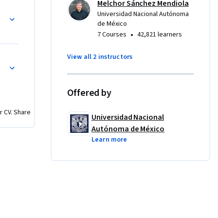
Melchor Sánchez Mendiola
s cuantitativos
Universidad Nacional Autónoma
o 
de México
el 
•
7 Courses
42,821 learners
grama 
View all 2 instructors
s cualitativos
Offered by
r CV. Share
Universidad Nacional
Autónoma de México
Learn more