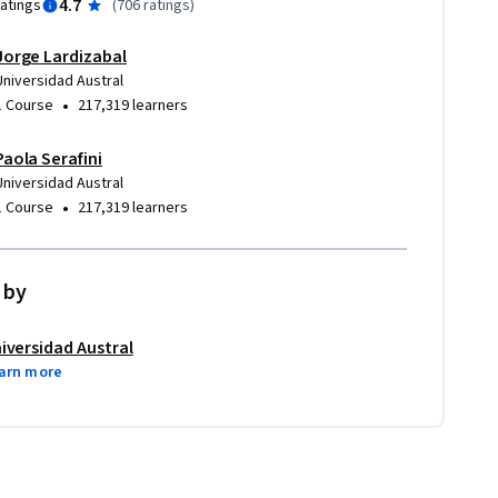
4.7
ratings
(
706 ratings
)
Jorge Lardizabal
Universidad Austral
•
1 Course
217,319 learners
Paola Serafini
Universidad Austral
•
1 Course
217,319 learners
 by
iversidad Austral
arn more