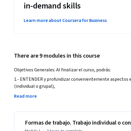
in-demand skills
Learn more about Coursera for Business
There are 9 modules in this course
Objetivos Generales: Al finalizar el curso, podrás:
1.- ENTENDER y profundizar convenientemente aspectos espe
(individual o grupal), 

2.- EVALUAR el uso de funciones avanzadas para manipular d
Read more
técnicas específicas tales como tablas dinámicas, análisis 
tablas de simple y doble entrada, análisis de optimización d
3.- ANALIZAR cómo vincular Excel con otras aplicaciones i
texto y bases de datos, exportando información a archivos d
Formas de trabajo. Trabajo individual o co
4.- ENTENDER  el uso de macros lo que te permitirá vislumb