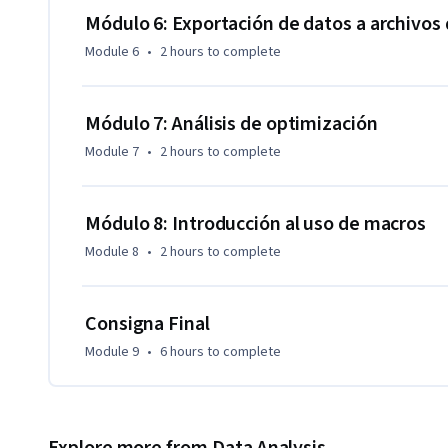
Módulo 6: Exportación de datos a archivos 
Module 6
•
2 hours
to complete
Módulo 7: Análisis de optimización
Module 7
•
2 hours
to complete
Módulo 8: Introducción al uso de macros
Module 8
•
2 hours
to complete
Consigna Final
Module 9
•
6 hours
to complete