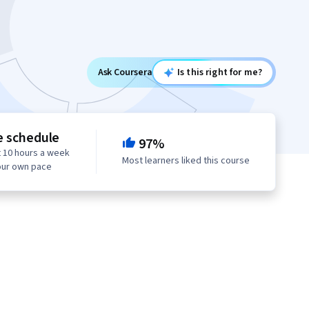
Ask Coursera
Is this right for me?
e schedule
97%
 10 hours a week
Most learners liked this course
our own pace