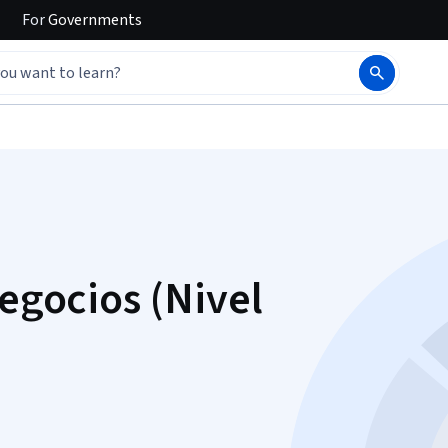
For
Governments
negocios (Nivel