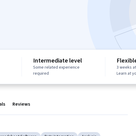
Intermediate level
Flexibl
Some related experience
3 weeks at
required
Learn at y
als
Reviews