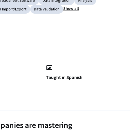
readsheet Software
Data Integration
Analysis
Show all
a Import/Export
Data Validation
Taught in Spanish
panies are mastering