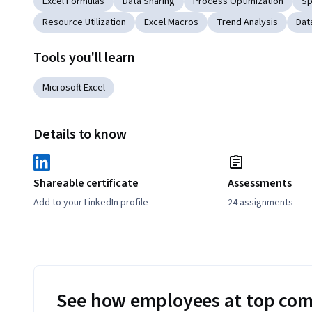
Excel Formulas
Data Sharing
Process Optimization
Sp
Resource Utilization
Excel Macros
Trend Analysis
Dat
Tools you'll learn
Microsoft Excel
Details to know
Shareable certificate
Assessments
Add to your LinkedIn profile
24 assignments
See how employees at top com