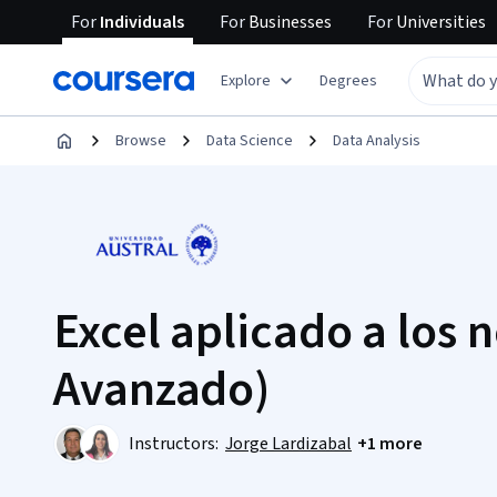
For
Individuals
For
Businesses
For
Universities
Explore
Degrees
Browse
Data Science
Data Analysis
Excel aplicado a los 
Avanzado)
Instructors:
Jorge Lardizabal
+1 more