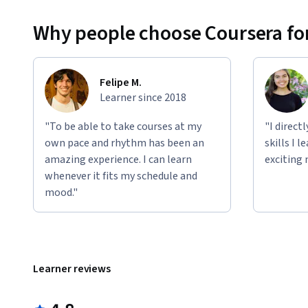
Why people choose Coursera for
Felipe M.
Learner since 2018
"To be able to take courses at my
"I direct
own pace and rhythm has been an
skills I 
amazing experience. I can learn
exciting 
whenever it fits my schedule and
mood."
Learner reviews