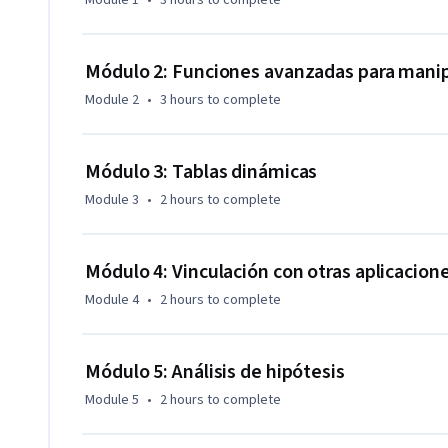
Module 1
•
3 hours
to complete
mucho más productiva tu labor.

Los ejemplos sobre los cuales se apoyan los contenidos dic
Módulo 2: Funciones avanzadas para manip
aplicabilidad al mundo de los negocios, con lo que su inmed
Module 2
•
3 hours
to complete
la mano.

Finalmente, los profesores que han diseñado y elaborado es
académica de los usos avanzados del software, sino que, de
Módulo 3: Tablas dinámicas
justamente en un uso intensivo y profundo de Excel, te trans
Module 3
•
2 hours
to complete
permitirá tener una visión más concreta de las posibilidad
Módulo 4: Vinculación con otras aplicacion
Module 4
•
2 hours
to complete
Módulo 5: Análisis de hipótesis
Module 5
•
2 hours
to complete