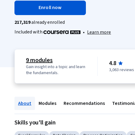
Enroll now
217,319
already enrolled
Included with
•
Learn more
9 modules
4.8
Gain insight into a topic and learn
3,063 reviews
the fundamentals.
About
Modules
Recommendations
Testimoni
Skills you'll gain