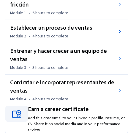
cómo crear un programa de capacitación en ventas, una 
fricción
estrategia de contratación y un proceso de incorporación 
Module 1
•
6 hours
to complete
efectivos que lo ayudarán a incluir en su equipo a los mejores 
profesionales de ventas y a capacitarlos para que logren los 
Establecer un proceso de ventas
mejores resultados.
Module 2
•
4 hours
to complete
Al final de este curso podrá:

• Definir un proceso de ventas que minimice los 
Entrenar y hacer crecer a un equipo de
inconvenientes en las ventas y se base en el recorrido del 
ventas
comprador objetivo

• Crear un programa efectivo de capacitación y 
Module 3
•
3 hours
to complete
entrenamiento en ventas

• Crear una estrategia de contratación del personal de 
Contratar e incorporar representantes de
ventas que le permita encontrar a las personas adecuadas 
ventas
para su equipo

Module 4
•
4 hours
to complete
• Implementar un proceso exitoso de incorporación del 
Earn a career certificate
personal de ventas  para alinear a sus nuevos empleados con 
sus objetivos comerciales

Add this credential to your LinkedIn profile, resume, or
CV. Share it on social media and in your performance
review.
Independientemente de su experiencia actual, en este curso 