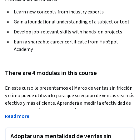
Learn new concepts from industry experts
Gain a foundational understanding of a subject or tool
Develop job-relevant skills with hands-on projects
Earn a shareable career certificate from HubSpot
Academy
There are 4 modules in this course
En este curso le presentamos el Marco de ventas sin fricción 
y cómo puede utilizarlo para que su equipo de ventas sea más 
efectivo y más eficiente. Aprenderá a medir la efectividad de 
su equipo a través de una Auditoría de eficiencia de los 
Read more
representantes. Descubrirá cómo crear un proceso de ventas 
que se alinee con el recorrido de su comprador objetivo, así 
como con sus objetivos comerciales. También aprenderá 
Adoptar una mentalidad de ventas sin