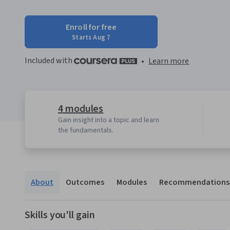
Enroll for free
Starts Aug 7
Included with
•
Learn more
4 modules
Gain insight into a topic and learn
the fundamentals.
About
Outcomes
Modules
Recommendations
Skills you'll gain