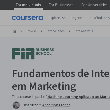
For
Individuals
For
Businesses
For
Universities
Explore
Degrees
Browse
Data Science
Data Analysis
Fundamentos de Intel
em Marketing
This course is part of
Machine Learning Aplicado ao Marke
Instructor:
Anderson França