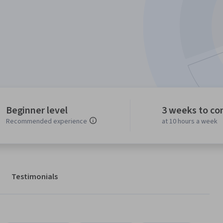
Beginner level
3 weeks to co
Recommended experience
at 10 hours a week
Testimonials