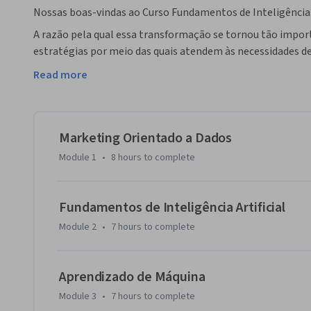
Nossas boas-vindas ao Curso Fundamentos de Inteligência 
A razão pela qual essa transformação se tornou tão impor
estratégias por meio das quais atendem às necessidades de
clientes se envolvem com os serviços e ofertas das empresa
Read more
internet das coisas ou outros dispositivos.

Neste curso, você aprenderá sobre a transformação digital
até chegarmos aos dias atuais.

Marketing Orientado a Dados
Module 1
•
8 hours
to complete
Ao final deste curso, você será capaz de colocar em prátic
de marca, customer experience, estratégias de marketing,
inovação com ênfase em marketing. 

Fundamentos de Inteligência Artificial
Module 2
•
7 hours
to complete
Este curso é composto por quatro módulos, disponibiliza
módulo é composto por vídeos, leituras e testes de verifica
módulo, temos uma avaliação de verificação dos conhecime
Aprendizado de Máquina
Module 3
•
7 hours
to complete
Estamos muito felizes com sua presença neste curso e esp