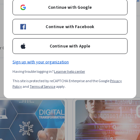
Le
Continue with Google
Continue with Facebook
Continue with Apple
r CV. Share it on social media and in your
Sign up with your organization
Having trouble logging in?
Learner help center
This site is protected by reCAPTCHA Enterprise and the Google
Privacy
Policy
and
Terms of Service
apply.