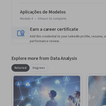
dos conceitos aqui apresentados.

Aplicações de Modelos
Bons estudos!
Module 4
•
6 hours
to complete
Earn a career certificate
Add this credential to your LinkedIn profile, resume, o
performance review.
Explore more from Data Analysis
Related
Degrees