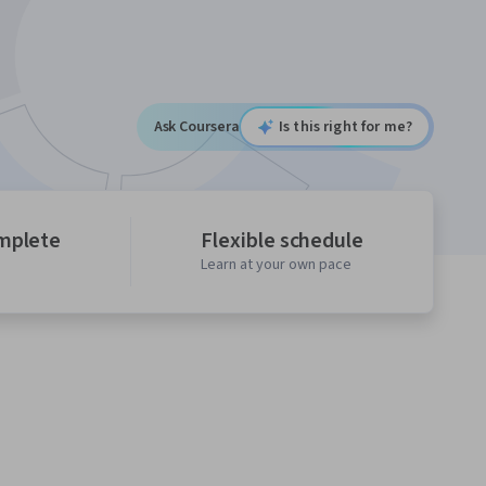
Ask Coursera
Is this right for me?
mplete
Flexible schedule
Learn at your own pace