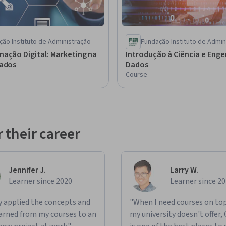
ção Instituto de Administração
Fundação Instituto de Admin
ação Digital: Marketing na
Introdução à Ciência e Enge
Dados
Dados
Course
 their career
Jennifer J.
Larry W.
Learner since 2020
Learner since 2
ly applied the concepts and
"When I need courses on top
learned from my courses to an
my university doesn't offer,