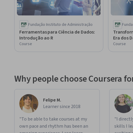
Fundação Instituto de Administração
Funda
Ferramentas para Ciência de Dados:
Transform
Introdução ao R
Era dos 
Course
Course
Why people choose Coursera for
Felipe M.
Learner since 2018
"To be able to take courses at my
"I direct
own pace and rhythm has been an
skills I 