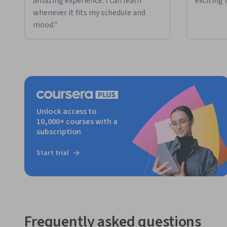
amazing experience. I can learn
exciting 
whenever it fits my schedule and
mood."
Unlock access to
10,000+ courses with a
subscription
Start trial
Frequently asked questions