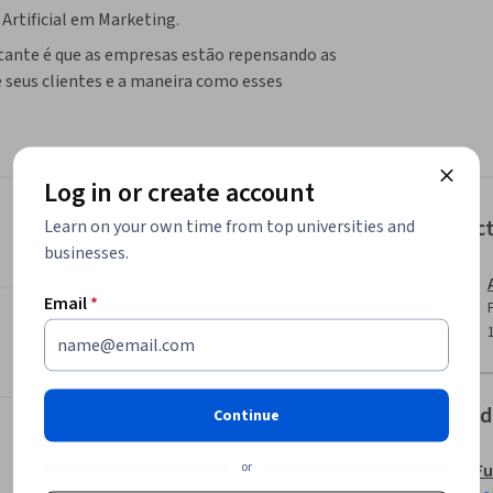
Artificial em Marketing.
tante é que as empresas estão repensando as 
 seus clientes e a maneira como esses 
s, seja por meio de dispositivos móveis, 
Log in or create account
 em marketing, passando por toda a história 
Instruc
Learn on your own time from top universities and
businesses.
a temas como transformação digital, cultura 
 bem como saber como criar uma cultura de 
Email
*
dos em semanas de aprendizagem. Cada 
ção de aprendizagem. Ao final de cada 
Offered
Continue
ntos.

or
Fu
eramos que você tire o máximo de proveito 