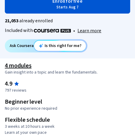
Enroll for free
Starts Aug 7
21,053
already enrolled
Included with
•
Learn more
Ask Coursera
Is this right for me?
4 modules
Gain insight into a topic and learn the fundamentals.
4.9
797 reviews
Beginner level
No prior experience required
Flexible schedule
3 weeks at 10 hours a week
Learn at your own pace