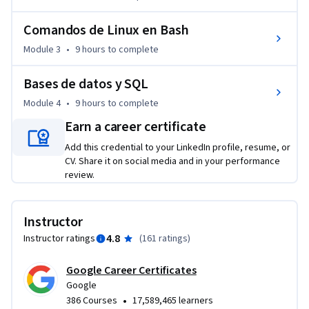
ejemplos que simulan tareas comunes y frecuentes de este 
campo. Todo esto te ayudará a desarrollar tus habilidades y 
Comandos de Linux en Bash
prepararte para trabajar.

Module 3
•
9 hours
to complete
Los/las estudiantes que completen este certificado estarán 
Bases de datos y SQL
preparados/as para solicitar trabajo en el área de la 
ciberseguridad, en un nivel inicial. No se necesita experiencia 
Module 4
•
9 hours
to complete
previa.
Earn a career certificate
Add this credential to your LinkedIn profile, resume, or
CV. Share it on social media and in your performance
review.
Instructor
4.8
Instructor ratings
(
161 ratings
)
Google Career Certificates
Google
•
386 Courses
17,589,465 learners