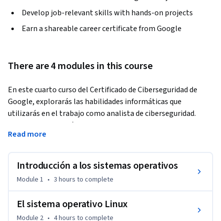
Develop job-relevant skills with hands-on projects
Earn a shareable career certificate from Google
There are 4 modules in this course
En este cuarto curso del Certificado de Ciberseguridad de 
Google, explorarás las habilidades informáticas que 
utilizarás en el trabajo como analista de ciberseguridad. 
Primero, practicarás el uso de Linux, un sistema operativo 
Read more
que utilizan comúnmente las/los profesionales de la 
ciberseguridad. Por ejemplo, usarás la línea de comandos de 
Linux a través del shell Bash para navegar y administrar el 
Introducción a los sistemas operativos
sistema de archivos y autenticar a los usuarios. Luego, usarás 
Module 1
•
3 hours
to complete
SQL para comunicarte con una base de datos. 
Te guiarán especialistas de Google, que actualmente 
El sistema operativo Linux
trabajan en ciberseguridad, con actividades prácticas y 
Module 2
•
4 hours
to complete