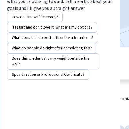
what you're working toward. Tell me a bit about your
Enroll now
goals and I'll give you a straight answer.
How do I know if I'm ready?
588,038
already enrolled
If I start and don't love it, what are my options?
Included with
•
Learn more
What does this do better than the alternatives?
What do people do right after completing this?
7 modules
Does this credential carry weight outside the
4.9
Gain insight into a topic and learn
U.S.?
11,516 reviews
the fundamentals.
Specialization or Professional Certificate?
About
Modules
Recommendations
Testimoni
Skills you'll gain