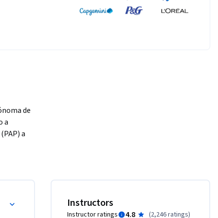
tónoma de 
 a 
(PAP) a 
 
os 
tensa: un 
 muerte 
ncias 
Instructors
n a 
4.8
Instructor ratings
(
2,246 ratings
)
an con 