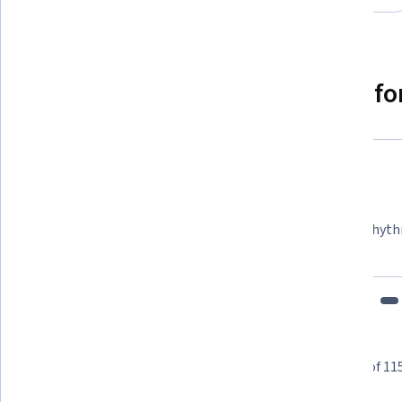
Category: Preview
Why people choose Coursera for
Felipe M.
Learner since 2018
"To be able to take courses at my own pace and rhyth
fits my schedule and mood."
Learner reviews
Showing 3 of 11