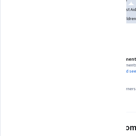
Disabilities
Crisis Intervention
Emergency Response
Psychology
Social Work
Stress Management
First Ai
Emergency Services
Mental Health
Working With Children
Show all
Details to know
Assessment
Shareable certificate
5 assignment
Add to your LinkedIn profile
AI Graded see
99%
Taught in Spanish
Most learners 
Video subtitles available
See how employees at top com