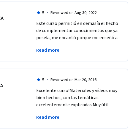
5
·
Reviewed on Aug 30, 2022
CA
Este curso permitió en demasía el hecho 
de complementar conocimientos que ya 
poseía, me encantó porque me enseñó a 
actuar de la mejor manera ante un 
Read more
incidente crítico en personas de todas 
las edades. 
5
·
Reviewed on Mar 20, 2016
CS
Excelente curso!Materiales y vídeos muy 
bien hechos, con las temáticas 
excelentemente explicadas.Muy útil 
para cualquier persona, en especial para 
Read more
los que estamos estudiando la carrera 
de Psicología.