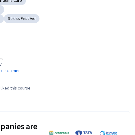
Trauma Care
d
Stress First Aid
s
s¹
 disclaimer
liked this course
panies are