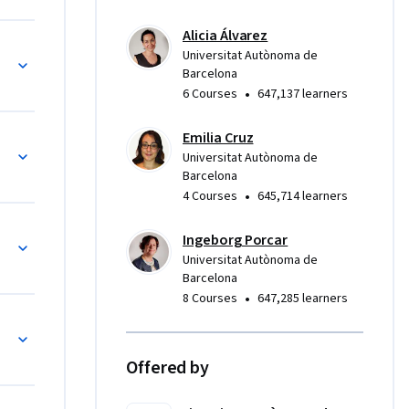
natural, 
Alicia Álvarez
Universitat Autònoma de
Barcelona
ra niños, 
•
6 Courses
647,137 learners
 

ativos y 
Emilia Cruz
Universitat Autònoma de
Barcelona
mayores, 
•
4 Courses
645,714 learners
 locales, 
están 
Ingeborg Porcar
Universitat Autònoma de
a a 
Barcelona
agudo y 
•
8 Courses
647,285 learners
o-ayuda, 
rables
Offered by
ios 