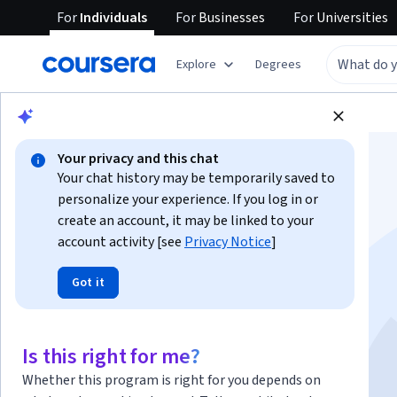
For
Individuals
For
Businesses
For
Universities
Explore
Degrees
Browse
Health
Psychology
Your privacy and this chat
Your chat history may be temporarily saved to
personalize your experience. If you log in or
create an account, it may be linked to your
account activity [see
Privacy Notice
]
Primeros Auxilios
Got it
Psicológicos (PAP)
Is this right for me?
Instructors:
Alicia Álvarez
+2 more
Whether this program is right for you depends on