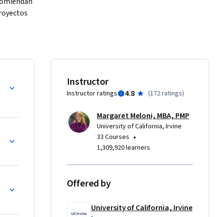
ecomiendan 
royectos 
y of 
 inicial. 
 claves 
responder 
Instructor
 con los 
4.8
Instructor ratings
(
172 ratings
)
é es tan 
oyecto? 
Margaret Meloni, MBA, PMP
University of California, Irvine
•
33 Courses
1,309,920 learners
oyectos.

Offered by


cto”.

University of California, Irvine