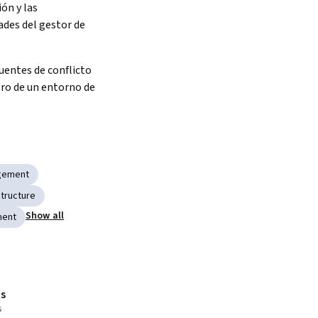
ón y las 
des del gestor de 
fuentes de conflicto 
o de un entorno de 
agement
tructure
Show all
ment
s
s