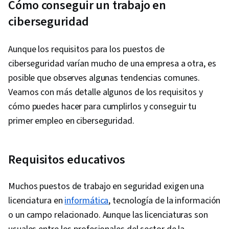
Cómo conseguir un trabajo en
Computing, Database Management, Cyber
ciberseguridad
Threat Intelligence, Cyber Security
Assessment, Governance Risk Management
Aunque los requisitos para los puestos de
and Compliance, IT Service Management,
ciberseguridad varían mucho de una empresa a otra, es
Identity and Access Management, Service
posible que observes algunas tendencias comunes.
Management, Incident Response,
Veamos con más detalle algunos de los requisitos y
Cybersecurity, Network Architecture, Data
cómo puedes hacer para cumplirlos y conseguir tu
Security, Endpoint Detection and Response,
primer empleo en ciberseguridad.
Application Security, DevSecOps, IT Security
Architecture, Information Technology
Architecture, Cyber Security Policies, Applicant
Requisitos educativos
Tracking Systems, Negotiation, Business
Writing, Professional Networking,
Muchos puestos de trabajo en seguridad exigen una
Presentations, Job Analysis, Recruitment,
licenciatura en
informática
, tecnología de la información
Portfolio Management, Web Presence, Market
o un campo relacionado. Aunque las licenciaturas son
Research, Writing, Multi-Factor Authentication,