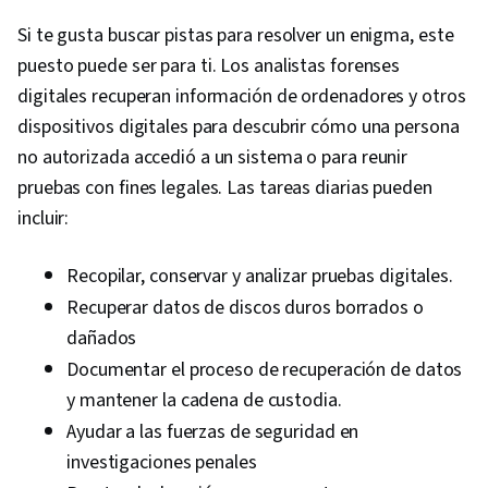
Incident Management, Network Monitoring,
Si te gusta buscar pistas para resolver un enigma, este
Event Monitoring, Query Languages, Continuous
puesto puede ser para ti. Los analistas forenses
Monitoring, Security Controls, Document
digitales recuperan información de ordenadores y otros
Management, Technical Communication, Data
dispositivos digitales para descubrir cómo una persona
Security, Data Ethics, AI Workflows, Artificial
no autorizada accedió a un sistema o para reunir
Intelligence, Security Management,
pruebas con fines legales. Las tareas diarias pueden
Professional Development, Prompt Engineering
incluir:
Tools, Prompt Engineering, Branding, AI
literacy, Google Gemini, Generative AI,
Recopilar, conservar y analizar pruebas digitales.
Interviewing Skills, Cyber Risk, Cyber Attacks,
Recuperar datos de discos duros borrados o
Information Assurance, Security Strategy,
dañados
Operating Systems, Linux Commands, File
Documentar el proceso de recuperación de datos
Systems, File Management, Database
y mantener la cadena de custodia.
Management, User Accounts, Command-Line
Ayudar a las fuerzas de seguridad en
Interface, Relational Databases, Authorization
investigaciones penales
(Computing), Authentications, Unix Shell, Linux