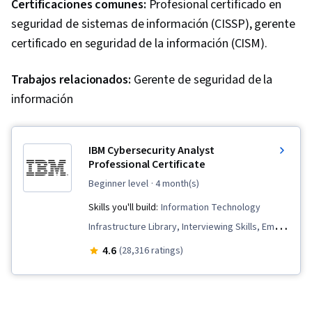
Certificaciones comunes:
Profesional certificado en
seguridad de sistemas de información (CISSP), gerente
certificado en seguridad de la información (CISM).
Trabajos relacionados:
Gerente de seguridad de la
información
IBM Cybersecurity Analyst
Professional Certificate
beginner level
· 4 month(s)
Skills you'll build:
Information Technology
Infrastructure Library, Interviewing Skills, Email
Security, Cyber Threat Hunting, Digital
4.6
(28,316 ratings)
Forensics, Malware Protection, Penetration
Testing, Operating System Administration,
Network Security, Networking Hardware, Cloud