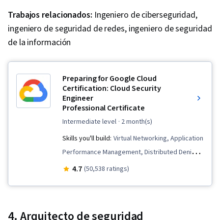
Trabajos relacionados:
Ingeniero de ciberseguridad,
ingeniero de seguridad de redes, ingeniero de seguridad
de la información
Preparing for Google Cloud
Certification: Cloud Security
Engineer
Professional Certificate
intermediate level
· 2 month(s)
Skills you'll build:
Virtual Networking, Application
Performance Management, Distributed Denial-
Of-Service (DDoS) Attacks, Prompt Engineering,
4.7
(50,538 ratings)
DevSecOps, Network Monitoring,
Containerization, Infrastructure As A Service
(IaaS), Dashboard Creation, Prompt Engineering
4. Arquitecto de seguridad