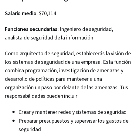
Tools, Kubernetes, Identity and Access
Management, Google Cloud Platform, Data Loss
Salario medio:
$70,114
Prevention, Network Architecture, Cloud
Security, Cloud Infrastructure, Load Balancing,
Funciones secundarias:
Ingeniero de seguridad,
Virtual Private Networks (VPN), Network
analista de seguridad de la información
Routing, Encryption, Application Security, Key
Management, Vulnerability Scanning, Hardening,
Como arquitecto de seguridad, establecerás la visión de
OAuth, Virtual Machines, Authentications,
los sistemas de seguridad de una empresa. Esta función
Authorization (Computing), Data Security,
combina programación, investigación de amenazas y
Security Controls, Cloud Storage, Role-Based
desarrollo de políticas para mantener a una
Access Control (RBAC), Web Applications,
organización un paso por delante de las amenazas. Tus
System Monitoring, Threat Detection, Malware
responsabilidades pueden incluir:
Protection, Cloud Management, Security
Awareness, Continuous Monitoring, Threat
Crear y mantener redes y sistemas de seguridad
Management, Event Monitoring, IT Automation,
Preparar presupuestos y supervisar los gastos de
Network Troubleshooting, Service Level,
seguridad