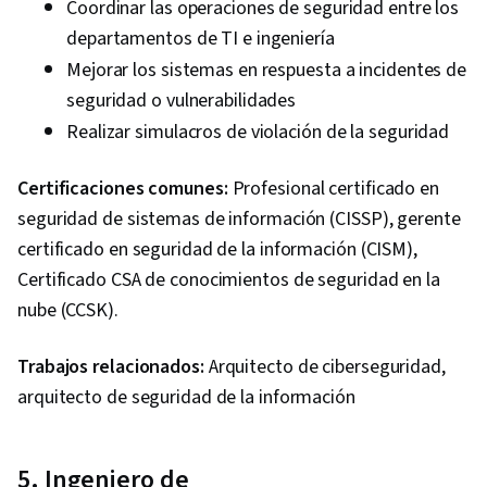
General Networking, Computer Networking,
Coordinar las operaciones de seguridad entre los
Network Performance Management, Network
departamentos de TI e ingeniería
Analysis, Cloud Services, Network Planning And
Mejorar los sistemas en respuesta a incidentes de
Design, Network Security, Security
seguridad o vulnerabilidades
Requirements Analysis, Firewall, Network
Realizar simulacros de violación de la seguridad
Model, Scalability, Hybrid Cloud Computing,
Network Infrastructure, Cloud Applications,
Certificaciones comunes:
Profesional certificado en
Prometheus (Software), Performance Tuning,
seguridad de sistemas de información (CISSP), gerente
Data Access, Problem Management, Data
certificado en seguridad de la información (CISM),
Import/Export, Cloud Deployment, Cloud
Certificado CSA de conocimientos de seguridad en la
Computing, Application Development, Prompt
nube (CCSK).
Patterns, Cloud-Native Computing, Application
Trabajos relacionados:
Arquitecto de ciberseguridad,
Deployment, Cloud Platforms, TCP/IP, Intrusion
arquitecto de seguridad de la información
Detection and Prevention, Network
Administration, Cyber Security Policies, Proxy
Servers, Routing Protocols, User Provisioning,
5. Ingeniero de