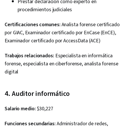
Prestar declaración como experto en
Administration, Databases, File I/O, Algorithms,
procedimientos judiciales
IT Automation, Maintainability, Automation, Data
Import/Export, Programming Principles,
Certificaciones comunes:
Analista forense certificado
Computer Programming, Program
por GIAC, Examinador certificado por EnCase (EnCE),
Development, Firewall, Computer Networking,
Examinador certificado por AccessData (ACE)
Network Architecture, Network Model, Virtual
Trabajos relacionados:
Especialista en informática
Private Networks (VPN), Cloud Security, General
forense, especialista en ciberforense, analista forense
Networking, Network Infrastructure,
digital
Vulnerability Assessments, Cloud Computing,
Malware Protection, Risk Management
Framework, Cryptography, Cyber Security
4. Auditor informático
Strategy, MITRE ATT&CK Framework, Data
Management, Identity and Access Management,
Salario medio:
$30,227
Risk Management, Auditing, Open Web
Application Security Project (OWASP), Risk
Funciones secundarias:
Administrador de redes,
Analysis, System Monitoring, Risk Mitigation,