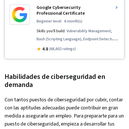
Support and Services, Information Assurance,
Google Cybersecurity
Professional Certificate
Cyber Security Strategy, Computer Security
Awareness Training, Generative AI, Anomaly
beginner level
· 6 month(s)
Detection, Threat Modeling, Security
Skills you'll build:
Vulnerability Management,
Information and Event Management (SIEM),
Bash (Scripting Language), Endpoint Detection
Incident Management, Large Language
and Response, Hardening, Network Security,
4.8
(68,602 ratings)
Modeling, Prompt Engineering, Network
Security Awareness, Python Programming,
Protocols, Intrusion Detection and Prevention,
Threat Detection, Cyber Threat Intelligence,
Network Routing, General Networking, Dynamic
Threat Management, Threat Modeling, Network
Habilidades de ciberseguridad en
Host Configuration Protocol (DHCP), Network
Protocols, Linux, Intrusion Detection and
demanda
Administration, Routing Protocols, TCP/IP, Data
Prevention, Computer Security Incident
Loss Prevention, Local Area Networks, Network
Management, Cybersecurity, Incident
Con tantos puestos de ciberseguridad por cubrir, contar
Infrastructure, Network Routers, Security
Response, Debugging, Web Presence, SQL,
con las aptitudes adecuadas puede contribuir en gran
Management, Data Integrity
Security Information and Event Management
medida a asegurarle un empleo. Para prepararte para un
(SIEM), Splunk, TCP/IP, Network Analysis,
puesto de ciberseguridad, empieza a desarrollar tus
Incident Management, Network Monitoring,