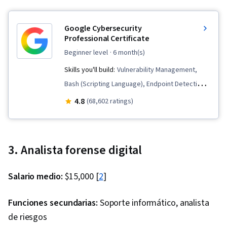
Google Cybersecurity
Professional Certificate
beginner level
· 6 month(s)
Skills you'll build:
Vulnerability Management,
Bash (Scripting Language), Endpoint Detection
and Response, Hardening, Network Security,
4.8
(68,602 ratings)
Security Awareness, Python Programming,
Threat Detection, Cyber Threat Intelligence,
Threat Management, Threat Modeling, Network
3. Analista forense digital
Protocols, Linux, Intrusion Detection and
Prevention, Computer Security Incident
Salario medio:
$15,000 [
2
]
Management, Cybersecurity, Incident
Response, Debugging, Web Presence, SQL,
Funciones secundarias:
Soporte informático, analista
Security Information and Event Management
de riesgos
(SIEM), Splunk, TCP/IP, Network Analysis,