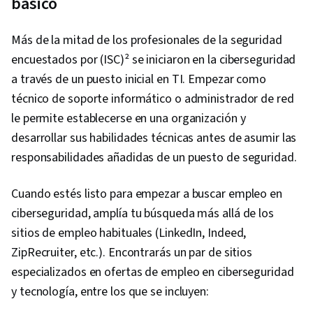
básico
IT Automation, Maintainability, Automation, Data
Import/Export, Programming Principles,
Más de la mitad de los profesionales de la seguridad
Computer Programming, Program
encuestados por (ISC)² se iniciaron en la ciberseguridad
Development, Firewall, Computer Networking,
a través de un puesto inicial en TI. Empezar como
Network Architecture, Network Model, Virtual
técnico de soporte informático o administrador de red
Private Networks (VPN), Cloud Security, General
le permite establecerse en una organización y
Networking, Network Infrastructure,
desarrollar sus habilidades técnicas antes de asumir las
Vulnerability Assessments, Cloud Computing,
responsabilidades añadidas de un puesto de seguridad.
Malware Protection, Risk Management
Cuando estés listo para empezar a buscar empleo en
Framework, Cryptography, Cyber Security
ciberseguridad, amplía tu búsqueda más allá de los
Strategy, MITRE ATT&CK Framework, Data
sitios de empleo habituales (LinkedIn, Indeed,
Management, Identity and Access Management,
ZipRecruiter, etc.). Encontrarás un par de sitios
Risk Management, Auditing, Open Web
especializados en ofertas de empleo en ciberseguridad
Application Security Project (OWASP), Risk
y tecnología, entre los que se incluyen:
Analysis, System Monitoring, Risk Mitigation,
Asset Protection, Enterprise Security