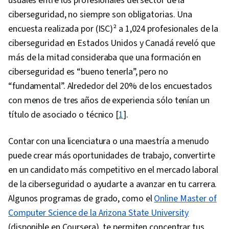
usuales entre los profesionales del sector de la
Security Controls, Human Factors (Security),
ciberseguridad, no siempre son obligatorias. Una
Security Awareness, Authentications,
encuesta realizada por (ISC)² a 1,024 profesionales de la
Distributed Denial-Of-Service (DDoS) Attacks,
ciberseguridad en Estados Unidos y Canadá reveló que
Threat Management, Cyber Attacks,
más de la mitad consideraba que una formación en
Vulnerability Management, Simulations, Security
ciberseguridad es “bueno tenerla”, pero no
Testing, SQL, Encryption, Relational Databases,
“fundamental”. Alrededor del 20% de los encuestados
NoSQL, Role-Based Access Control (RBAC),
con menos de tres años de experiencia sólo tenían un
Database Architecture and Administration,
título de asociado o técnico [
1
].
Exploitation techniques, Database Application,
Databases, User Accounts, User Provisioning,
Contar con una licenciatura o una maestría a menudo
Database Administration, Database
puede crear más oportunidades de trabajo, convertirte
Management Systems, Cryptography, MITRE
en un candidato más competitivo en el mercado laboral
ATT&CK Framework, Vulnerability Scanning, AI
de la ciberseguridad o ayudarte a avanzar en tu carrera.
Integrations, Brute-force attacks, Vulnerability
Algunos programas de grado, como el
Online Master of
Assessments, Test Planning, Threat Detection,
Computer Science de la Arizona State University
Hardening, Patch Management, Authorization
(disponible en Coursera), te permiten concentrar tus