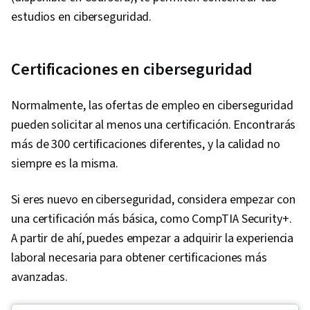
(Computing), Endpoint Security, Regulatory
estudios en ciberseguridad.
Compliance, Risk Management, Law, Regulation,
and Compliance, Responsible AI, Compliance
Certificaciones en ciberseguridad
Auditing, Compliance Management, Cyber Risk,
IT Management, Auditing, Information
Normalmente, las ofertas de empleo en ciberseguridad
Technology, Cyber Governance, Regulation and
pueden solicitar al menos una certificación. Encontrarás
Legal Compliance, ISO/IEC 27001, Data Ethics,
más de 300 certificaciones diferentes, y la calidad no
Virtualization, Microsoft Windows, Linux
siempre es la misma.
Commands, Linux, Command-Line Interface,
Linux Administration, File Systems, Mac OS,
Si eres nuevo en ciberseguridad, considera empezar con
Systems Administration, Operating Systems,
una certificación más básica, como CompTIA Security+.
Cloud Security, File Management, Virtual
A partir de ahí, puedes empezar a adquirir la experiencia
Machines, Cloud Computing Architecture,
laboral necesaria para obtener certificaciones más
Windows Servers, Knowledge of Apple
avanzadas.
Software, Firewall, AI Security, Computer
Security Incident Management, Technical