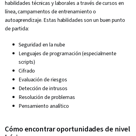
habilidades técnicas y laborales a través de cursos en
Event Monitoring, Query Languages, Continuous
línea, campamentos de entrenamiento o
Monitoring, Security Controls, Document
autoaprendizaje. Estas habilidades son un buen punto
Management, Technical Communication, Data
de partida:
Security, Data Ethics, AI Workflows, Artificial
Intelligence, Security Management,
Seguridad en la nube
Professional Development, Prompt Engineering
Lenguajes de programación (especialmente
Tools, Prompt Engineering, Branding, AI
scripts)
literacy, Google Gemini, Generative AI,
Cifrado
Interviewing Skills, Cyber Risk, Cyber Attacks,
Evaluación de riesgos
Information Assurance, Security Strategy,
Detección de intrusos
Operating Systems, Linux Commands, File
Resolución de problemas
Systems, File Management, Database
Pensamiento analítico
Management, User Accounts, Command-Line
Interface, Relational Databases, Authorization
(Computing), Authentications, Unix Shell, Linux
Cómo encontrar oportunidades de nivel
Administration, Databases, File I/O, Algorithms,