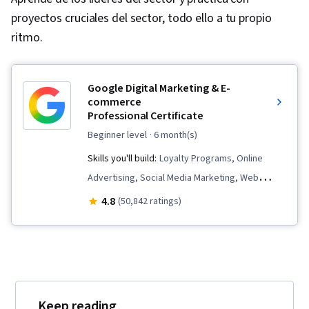
proyectos cruciales del sector, todo ello a tu propio
ritmo.
Google Digital Marketing & E-
commerce
Professional Certificate
beginner level
· 6 month(s)
Skills you'll build:
Loyalty Programs, Online
Advertising, Social Media Marketing, Web
Presence, Order Fulfillment, Spreadsheet
4.8
(50,842 ratings)
Software, Campaign Management, Paid media,
Social Media Strategy, Client Services, Data
Storytelling, Performance Measurement,
Google Ads, Social Media Management,
Interviewing Skills, Media Planning, E-
Keep reading