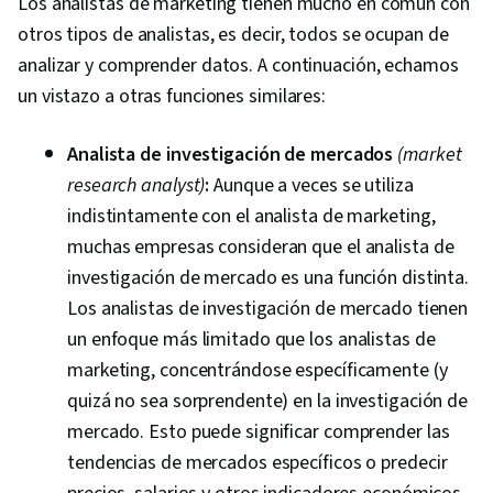
Los analistas de marketing tienen mucho en común con
Commerce, Search Engine Optimization,
otros tipos de analistas, es decir, todos se ocupan de
Marketing, Email Marketing, Keyword Research,
analizar y comprender datos. A continuación, echamos
Search Engine Marketing, Conversion Funnel
un vistazo a otras funciones similares:
Analysis, Customer Engagement, Content
Optimization, Persona Development, Marketing
Analista de investigación de mercados
(market
Strategy and Techniques, Digital Advertising,
research analyst)
:
Aunque a veces se utiliza
Marketing Strategies, Advertising Campaigns,
indistintamente con el analista de marketing,
Target Audience, Digital Marketing, Customer
muchas empresas consideran que el analista de
Analysis, Market Research, Sales, Order
investigación de mercado es una función distinta.
Processing, General Sales Practices, Retail
Los analistas de investigación de mercado tienen
Management, Retail Store Operations, Market
un enfoque más limitado que los analistas de
Trend, Sales Strategy, Business Research,
marketing, concentrándose específicamente (y
Order Delivery, Shipping and Receiving, Order
quizá no sea sorprendente) en la investigación de
Management, A/B Testing, Key Performance
mercado. Esto puede significar comprender las
Indicators (KPIs), Data Presentation, Return On
tendencias de mercados específicos o predecir
Investment, Pivot Tables And Charts, Google