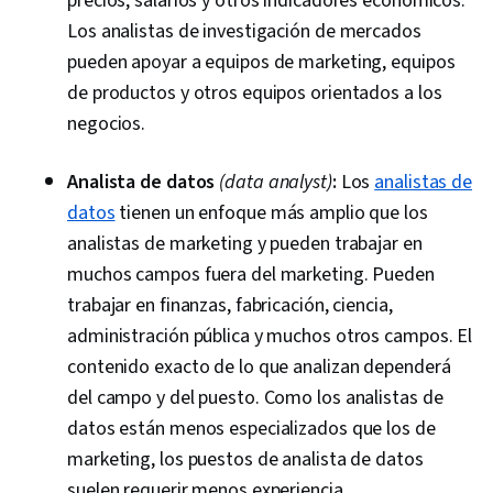
precios, salarios y otros indicadores económicos.
Analytics, Marketing Analytics, Data-Driven
Los analistas de investigación de mercados
Marketing, Digital Marketing Campaigns, Media
pueden apoyar a equipos de marketing, equipos
Buying, Content Performance Analysis,
de productos y otros equipos orientados a los
Marketing Effectiveness, Media Strategy,
negocios.
Marketing Planning, Email Automation, Smart
Goals, Copywriting, Customer Retention,
Analista de datos
(data analyst)
:
Los
analistas de
Promotional Strategies, Information Privacy,
datos
tienen un enfoque más amplio que los
Personally Identifiable Information, Data Ethics,
analistas de marketing y pueden trabajar en
Digital Marketing Tools, Digital Analysis,
muchos campos fuera del marketing. Pueden
Marketing Automation, Campaign Planning,
trabajar en finanzas, fabricación, ciencia,
Prompt Engineering Tools, Google Gemini,
administración pública y muchos otros campos. El
Generative AI, Prompt Engineering, AI literacy,
contenido exacto de lo que analizan dependerá
Branding, Professional Development, Content
del campo y del puesto. Como los analistas de
Scheduling, Social Media Content, Social Media
datos están menos especializados que los de
Campaigns, Digital Media Strategy, Brand
marketing, los puestos de analista de datos
Management, Advertising, Content Creation,
suelen requerir menos experiencia.