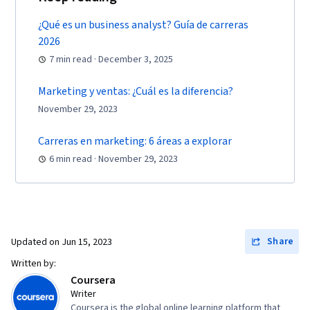
Commerce, Search Engine Optimization,
Marketing, Email Marketing, Keyword Research,
¿Qué es un business analyst? Guía de carreras
2026
Search Engine Marketing, Conversion Funnel
7 min read · December 3, 2025
Analysis, Customer Engagement, Content
Optimization, Persona Development, Marketing
Marketing y ventas: ¿Cuál es la diferencia?
Strategy and Techniques, Digital Advertising,
November 29, 2023
Marketing Strategies, Advertising Campaigns,
Target Audience, Digital Marketing, Customer
Carreras en marketing: 6 áreas a explorar
6 min read · November 29, 2023
Analysis, Market Research, Sales, Order
Processing, General Sales Practices, Retail
Management, Retail Store Operations, Market
Trend, Sales Strategy, Business Research,
Order Delivery, Shipping and Receiving, Order
Share
Updated on
Jun 15, 2023
Management, A/B Testing, Key Performance
Written by:
Indicators (KPIs), Data Presentation, Return On
Coursera
Writer
Investment, Pivot Tables And Charts, Google
Coursera is the global online learning platform that