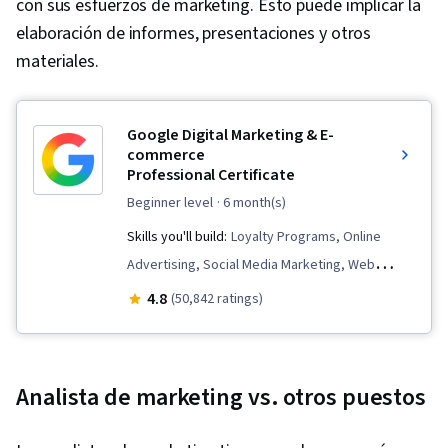
con sus esfuerzos de marketing. Esto puede implicar la
elaboración de informes, presentaciones y otros
materiales.
Google Digital Marketing & E-
commerce
Professional Certificate
beginner level
· 6 month(s)
Skills you'll build:
Loyalty Programs, Online
Advertising, Social Media Marketing, Web
Presence, Order Fulfillment, Spreadsheet
4.8
(50,842 ratings)
Software, Campaign Management, Paid media,
Social Media Strategy, Client Services, Data
Storytelling, Performance Measurement,
Analista de marketing vs. otros puestos
Google Ads, Social Media Management,
Interviewing Skills, Media Planning, E-