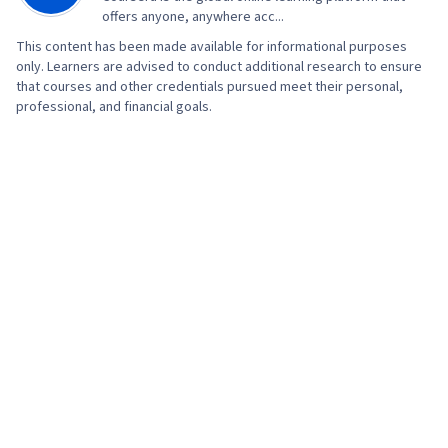
Analytics, Marketing Analytics, Data-Driven
offers anyone, anywhere acc...
Marketing, Digital Marketing Campaigns, Media
This content has been made available for informational purposes
Buying, Content Performance Analysis,
only. Learners are advised to conduct additional research to ensure
that courses and other credentials pursued meet their personal,
Marketing Effectiveness, Media Strategy,
professional, and financial goals.
Marketing Planning, Email Automation, Smart
Goals, Copywriting, Customer Retention,
Promotional Strategies, Information Privacy,
Personally Identifiable Information, Data Ethics,
Digital Marketing Tools, Digital Analysis,
Marketing Automation, Campaign Planning,
Prompt Engineering Tools, Google Gemini,
Generative AI, Prompt Engineering, AI literacy,
Branding, Professional Development, Content
Scheduling, Social Media Content, Social Media
Campaigns, Digital Media Strategy, Brand
Management, Advertising, Content Creation,