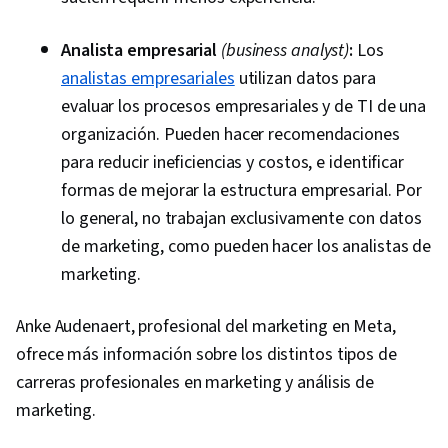
Driving engagement, Brand Awareness, Drive
Engagement, Customer Relationship Building,
Analista empresarial
(business analyst)
:
Los
Customer and Client Support, Relationship
analistas empresariales
utilizan datos para
Management, Product Improvement, Brand
evaluar los procesos empresariales y de TI de una
Loyalty, Portfolio Management, Customer
organización. Pueden hacer recomendaciones
Service, Web Analytics, Customer Relationship
para reducir ineficiencias y costos, e identificar
Management, Presentations, Performance
formas de mejorar la estructura empresarial. Por
Analysis, Performance marketing, Performance
lo general, no trabajan exclusivamente con datos
Metric, Data-Driven Decision-Making, Web
de marketing, como pueden hacer los analistas de
Analytics and SEO
marketing.
Anke Audenaert, profesional del marketing en Meta,
ofrece más información sobre los distintos tipos de
carreras profesionales en marketing y análisis de
0:00
/
3:36
marketing.
1
x