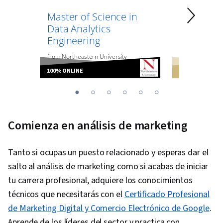
Master of Science in
Master of
Data Analytics
Data Sci
Engineering
from
the
Univer
from
Northeastern University
Boulder
100% ONLINE
100% ONLINE
You
1
2
3
4
5
6
are
Currently
Comienza en análisis de marketing
on
slide
Tanto si ocupas un puesto relacionado y esperas dar el
1
salto al análisis de marketing como si acabas de iniciar
tu carrera profesional, adquiere los conocimientos
técnicos que necesitarás con el
Certificado Profesional
de Marketing Digital y Comercio Electrónico de Google
.
Aprende de los líderes del sector y practica con