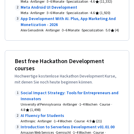
Markup Language (HTML), Erweiterbare Markup-
Meta
Anfänger
3–6 Monate
Specialization
4.6
(11,332)
Infrastruktur-Architektur, Datenspeicherung,
Meta Android UI Development
2
Sprache (XML), Datenzugang, Erweiterbare
Meta
Anfänger
3–6 Monate
Specialization
4.6
(1,920)
Cloud-Dienste, Cloud-Technologien, Cloud-
Sprachen und XML
App Development With AI. Plus, App Marketing And
3
Entwicklung, Cloud-Technik, Öffentliche Wolke,
Monetization - 2026
Alex Genadinik
Cloud-Standards, Architektur des Cloud
Anfänger
3–6 Monate
Specialization
5.0
(4)
Computing, Technologien zur
Datenspeicherung, Cloud-Plattformen,
Anwendungsprogrammierschnittstelle (API),
Best free Hackathon Development
Python-Programmierung, Flask (Web-
courses
Framework), AI-Integrationen, Grundsätze der
Hochwertige kostenlose Hackathon Development Kurse,
Programmierung, Web-Entwicklung,
mit denen Sie noch heute beginnen können.
Bereitstellung von Anwendungen, Integrierte
Social Impact Strategy: Tools for Entrepreneurs and
1
Entwicklungsumgebungen, Künstliche
Innovators
University of Pennsylvania
Anfänger
1–4 Wochen
Course
Intelligenz, Cloud-Anwendungen, Verwaltung
4.8
(1,498)
des Lebenszyklus von Anwendungen, Web-
AI Fluency for Students
2
Anthropic
Anfänger
1–4 Wochen
Course
4.9
(21)
Anwendungen, IBM Wolke, Software-Prüfung,
Introduction to Serverless Development v01.01.00
3
Befehlszeilenschnittstelle, Skalierbarkeit,
Amazon Web Services
Gemischt
1–4 Wochen
Course