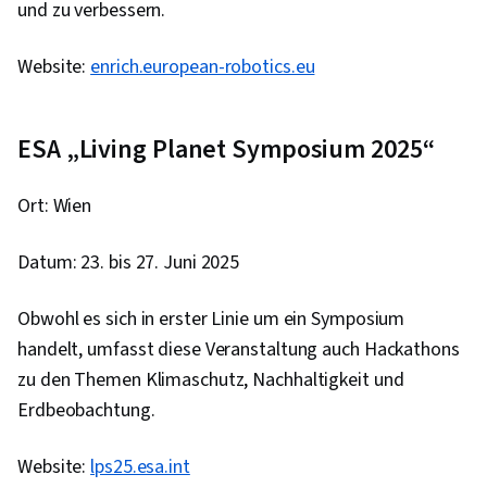
und zu verbessern.
Muster, Anwendungssicherheit, Software-
Entwurfsdokumente, LLM-Bewerbung,
Website:
enrich.european-robotics.eu
Generative AI-Agenten, DevSecOps,
Agentische Arbeitsabläufe, Kontinuierliche
Lieferung, Web-Frameworks, Anwendungs-
ESA „Living Planet Symposium 2025“
Rahmenwerke
Ort: Wien
Datum: 23. bis 27. Juni 2025
Obwohl es sich in erster Linie um ein Symposium
handelt, umfasst diese Veranstaltung auch Hackathons
zu den Themen Klimaschutz, Nachhaltigkeit und
Erdbeobachtung.
Website:
lps25.esa.int