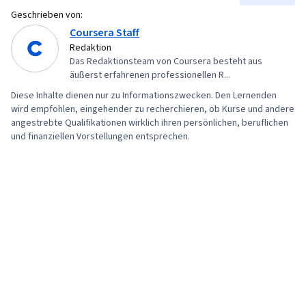
Software-Entwicklung, Software-
Geschrieben von:
Coursera Staff
Entwicklungstools, Methoden der
Redaktion
Softwareentwicklung, Unified Modeling
Das Redaktionsteam von Coursera besteht aus
Language, Software-Entwicklung, Web-Sprache,
äußerst erfahrenen professionellen R...
Entwicklungsumgebung, Software-
Diese Inhalte dienen nur zu Informationszwecken. Den Lernenden
Entwurfsmuster, Berechtigung (Computing),
wird empfohlen, eingehender zu recherchieren, ob Kurse und andere
angestrebte Qualifikationen wirklich ihren persönlichen, beruflichen
JSON, Paket- und Softwareverwaltung, Model-
und finanziellen Vorstellungen entsprechen.
View-Controller, Webdienste, Web-Server,
Javascript, Postman-API-Plattform, JavaScript-
Frameworks, API-Entwurf, Informatik, Cascading
Style Sheets (CSS), Web-Entwicklungs-Tools,
Semantisches Web, Ereignisgesteuerte
Programmierung, Browser-Kompatibilität,
Skriptsprachen, Benutzerkonten,
Kontinuierliche Bereitstellung,
Anwendungsdesign, Web-Design und