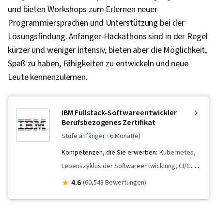
und bieten Workshops zum Erlernen neuer
Programmiersprachen und Unterstützung bei der
Lösungsfindung. Anfänger-Hackathons sind in der Regel
kürzer und weniger intensiv, bieten aber die Möglichkeit,
Spaß zu haben, Fähigkeiten zu entwickeln und neue
Leute kennenzulernen.
IBM Fullstack-Softwareentwickler
Berufsbezogenes Zertifikat
stufe anfänger
· 6 Monat(e)
Kompetenzen, die Sie erwerben:
Kubernetes,
Lebenszyklus der Softwareentwicklung, CI/CD,
Cloud-natives Computing, Daten
4.6
(60,548 Bewertungen)
importieren/exportieren, Software-Entwicklung,
Front-End-Webentwicklung, Git