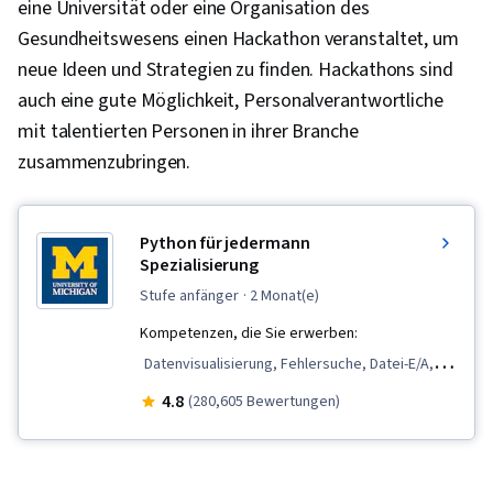
eine Universität oder eine Organisation des
Gesundheitswesens einen Hackathon veranstaltet, um
neue Ideen und Strategien zu finden. Hackathons sind
auch eine gute Möglichkeit, Personalverantwortliche
mit talentierten Personen in ihrer Branche
zusammenzubringen.
Python für jedermann
Spezialisierung
stufe anfänger
· 2 Monat(e)
Kompetenzen, die Sie erwerben:
Datenvisualisierung, Fehlersuche, Datei-E/A,
Grundsätze der Programmierung, Datenbank-
4.8
(280,605 Bewertungen)
Software, Python-Programmierung, Daten-
Strukturen, Datenbanken, SQL,
Datenverarbeitung, Webdienste, Präsentation