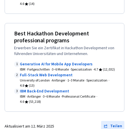
4.6
(14)
Konfigurationsmanagement, YAML,
Microservices, Devops-Werkzeuge, GitHub,
Versionskontrolle, Open-Source-Technologie,
Software-Versionierung, Kollaborative
Best Hackathon Development
Software, Django (Web-Framework), Relationale
professional programs
Datenbanken, SQL, Bootstrap (Front-End-
Erwerben Sie ein Zertifikat in Hackathon Development von
führenden Universitäten und Unternehmen.
Framework), Full-Stack Web-Entwicklung,
Datenbanken, Beglaubigungen, Datenbank-
Generative AI for Mobile App Developers
1
IBM
Fortgeschritten
Design, Datenbank-Entwicklung, Datenbank-
3–6 Monate
Specialization
4.7
(12,032)
Full-Stack Web Development
2
Verwaltung, Frontend-Integration, Datenbank-
University of London
Anfänger
1–3 Monate
Specialization
4.8
(13)
Systeme, Datenbank-Anwendung, Datenbank-
IBM Back-End Development
3
Management, Datenbank-Theorie, Back-End-
IBM
Anfänger
3–6 Monate
Professional Certificate
4.6
(53,218)
Webentwicklung, Serverloses Rechnen, Restful
API, API-Gateway, Software-Architektur,
Anwendungsentwicklung, NumPy,
Teilen
Aktualisiert am
12. März 2025
Datenerhebung, Datenanalyse, Skripting,