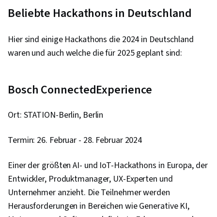
(Versionskontrollsystem), Cloud-Infrastruktur,
Beliebte Hackathons in Deutschland
Node.JS, Cloud Computing, Einheitliche Prüfung,
Reaktionsfähiges Web-Design, HTML und CSS,
Hier sind einige Hackathons die 2024 in Deutschland
OpenShift, Istio, Daten-Ethik, Objekt-
waren und auch welche die für 2025 geplant sind:
Relationales Mapping, Cloud-Bereitstellung,
Server-Seite, Cloud-Sicherheit, DevOps,
Containerisierung, Docker (Software),
Bosch ConnectedExperience
Infrastruktur-Architektur, Datenspeicherung,
Cloud-Dienste, Cloud-Technologien, Cloud-
Ort: STATION-Berlin, Berlin
Entwicklung, Cloud-Technik, Öffentliche Wolke,
Termin: 26. Februar - 28. Februar 2024
Cloud-Standards, Architektur des Cloud
Computing, Technologien zur
Einer der größten AI- und IoT-Hackathons in Europa, der
Datenspeicherung, Cloud-Plattformen,
Entwickler, Produktmanager, UX-Experten und
Anwendungsprogrammierschnittstelle (API),
Unternehmer anzieht. Die Teilnehmer werden
Python-Programmierung, Flask (Web-
Herausforderungen in Bereichen wie Generative KI,
Framework), AI-Integrationen, Grundsätze der