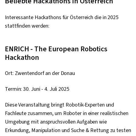
Beliebte Hackathons in Österreich
Frameworks, API-Entwurf, Informatik, Cascading
Style Sheets (CSS), Web-Entwicklungs-Tools,
Interessante Hackathons für Österreich die in 2025
Semantisches Web, Ereignisgesteuerte
stattfinden werden:
Programmierung, Browser-Kompatibilität,
Skriptsprachen, Benutzerkonten,
Kontinuierliche Bereitstellung,
ENRICH - The European Robotics
Anwendungsdesign, Web-Design und
Hackathon
Entwicklung, Kontinuierliche Integration,
Kommunikation, Kommunikations-Strategien,
Ort: Zwentendorf an der Donau
Durchziehen, Berufliche Entwicklung, Verbale
Kommunikationsfähigkeiten, Problemlösung,
Termin: 30. Juni - 4. Juli 2025
Aufbau von Beziehungen, Professionalität,
Diese Veranstaltung bringt Robotik-Experten und
React.js, UI-Komponenten, React Redux,
Fachleute zusammen, um Roboter in einer realistischen
Benutzeroberfläche (UI), Datenfluss,
Umgebung mit anspruchsvollen Aufgaben wie
Wiederverwendbarkeit von Code, Generative
Erkundung, Manipulation und Suche & Rettung zu testen
KI, Fehlersuche, Code-Überprüfung, Prompt-