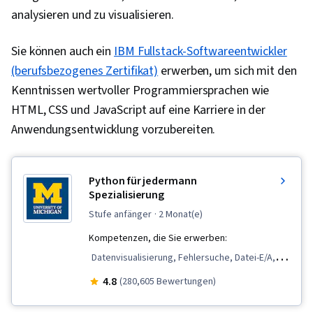
analysieren und zu visualisieren.
Sie können auch ein
IBM Fullstack-Softwareentwickler
(berufsbezogenes Zertifikat)
erwerben, um sich mit den
Kenntnissen wertvoller Programmiersprachen wie
HTML, CSS und JavaScript auf eine Karriere in der
Anwendungsentwicklung vorzubereiten.
Python für jedermann
Spezialisierung
stufe anfänger
· 2 Monat(e)
Kompetenzen, die Sie erwerben:
Datenvisualisierung, Fehlersuche, Datei-E/A,
Grundsätze der Programmierung, Datenbank-
4.8
(280,605 Bewertungen)
Software, Python-Programmierung, Daten-