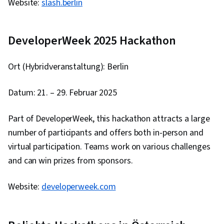
Website:
slash.berlin
Verwaltung, Frontend-Integration, Datenbank-
Systeme, Datenbank-Anwendung, Datenbank-
Management, Datenbank-Theorie, Back-End-
DeveloperWeek 2025 Hackathon
Webentwicklung, Serverloses Rechnen, Restful
API, API-Gateway, Software-Architektur,
Ort (Hybridveranstaltung): Berlin
Anwendungsentwicklung, NumPy,
Datenerhebung, Datenanalyse, Skripting,
Datum: 21. – 29. Februar 2025
Software-Entwicklung, Software-
Entwicklungstools, Methoden der
Part of DeveloperWeek, this hackathon attracts a large
Softwareentwicklung, Unified Modeling
number of participants and offers both in-person and
Language, Software-Entwicklung, Web-Sprache,
virtual participation. Teams work on various challenges
Entwicklungsumgebung, Software-
and can win prizes from sponsors.
Entwurfsmuster, Berechtigung (Computing),
Website:
developerweek.com
JSON, Paket- und Softwareverwaltung, Model-
View-Controller, Webdienste, Web-Server,
Javascript, Postman-API-Plattform, JavaScript-