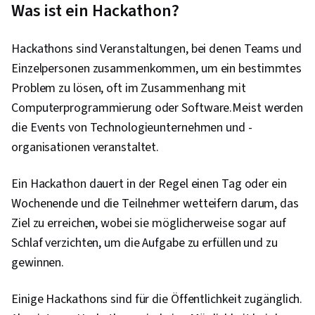
Was ist ein Hackathon?
der Daten, Datenspeicher, Software zur
Datenvisualisierung, Web-Scraping, Programm-
Hackathons sind Veranstaltungen, bei denen Teams und
Entwicklung, Datenbank-Design, JSON,
Einzelpersonen zusammenkommen, um ein bestimmtes
Relationale Datenbanken, Restful API,
Problem zu lösen, oft im Zusammenhang mit
Datenmanipulation, Datenanalyse,
Computerprogrammierung oder Software.Meist werden
Dateiverwaltung, Installation der Software,
die Events von Technologieunternehmen und -
Entwicklungsumgebung, Datenerhebung,
organisationen veranstaltet.
Algorithmen, Webanalyse und SEO,
Vorverarbeitung von Daten, Bereinigung von
Ein Hackathon dauert in der Regel einen Tag oder ein
Daten, Objektorientierte Programmierung
Wochenende und die Teilnehmer wetteifern darum, das
(OOP), Anwendungsprogrammierschnittstelle
Ziel zu erreichen, wobei sie möglicherweise sogar auf
(API), Datenmodellierung,
Schlaf verzichten, um die Aufgabe zu erfüllen und zu
Computerprogrammierung, Computational
gewinnen.
Thinking, Netzwerk-Protokolle, Hypertext
Markup Language (HTML), Erweiterbare Markup-
Einige Hackathons sind für die Öffentlichkeit zugänglich.
Sprache (XML), Datenzugang, Erweiterbare