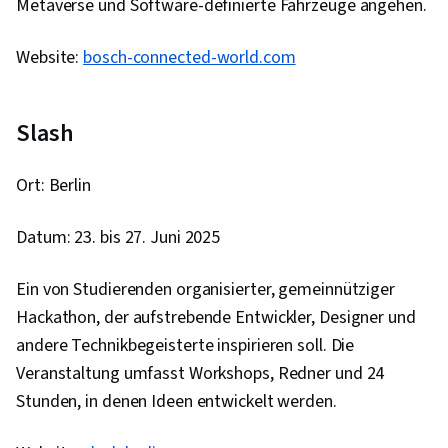
Metaverse und Software-definierte Fahrzeuge angehen.
Programmierung, Web-Entwicklung,
Bereitstellung von Anwendungen, Integrierte
Website:
bosch-connected-world.com
Entwicklungsumgebungen, Künstliche
Intelligenz, Cloud-Anwendungen, Verwaltung
des Lebenszyklus von Anwendungen, Web-
Slash
Anwendungen, IBM Wolke, Software-Prüfung,
Befehlszeilenschnittstelle, Skalierbarkeit,
Ort: Berlin
Konfigurationsmanagement, YAML,
Microservices, Devops-Werkzeuge, GitHub,
Datum: 23. bis 27. Juni 2025
Versionskontrolle, Open-Source-Technologie,
Ein von Studierenden organisierter, gemeinnütziger
Software-Versionierung, Kollaborative
Hackathon, der aufstrebende Entwickler, Designer und
Software, Django (Web-Framework), Relationale
andere Technikbegeisterte inspirieren soll. Die
Datenbanken, SQL, Bootstrap (Front-End-
Veranstaltung umfasst Workshops, Redner und 24
Framework), Full-Stack Web-Entwicklung,
Stunden, in denen Ideen entwickelt werden.
Datenbanken, Beglaubigungen, Datenbank-
Design, Datenbank-Entwicklung, Datenbank-