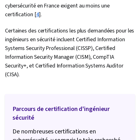
informations et des événements de sécurité
cybersécurité en France exigent au moins une
(SIEM), Splunk, Analyse du réseau, TCP/IP,
certification [
4
].
Surveillance du réseau, Langages de requête,
Certaines des certifications les plus demandées pour les
Gestion des documents, Contrôle continu,
ingénieurs en sécurité incluent Certified Information
Contrôles de sécurité, Surveillance des
Systems Security Professional (CISSP), Certified
événements, Outils d'ingénierie rapide, Google
Information Security Manager (CISM), CompTIA
Gemini, Compétences en matière d'entretien,
Security+, et Certified Information Systems Auditor
IA générative, Ingénierie rapide, Connaissance
(CISA).
de l'IA, L'image de marque, Développement
professionnel, Risque cybernétique, Assurance
de l'information, Stratégie de sécurité, Cyber-
attaques, Systèmes d'exploitation,
Parcours de certification d'ingénieur
Commandes Linux, Gestion des fichiers,
sécurité
Systèmes de fichiers, Comptes d'utilisateurs,
Interface de ligne de commande, Bases de
De nombreuses certifications en
données, Shell Unix, Autorisation (informatique),