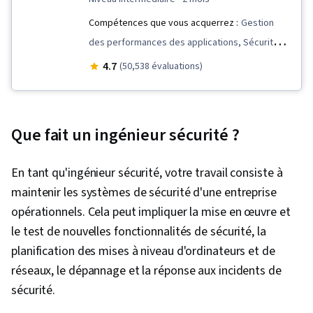
Compétences que vous acquerrez :
Gestion
des performances des applications, Sécurité
de l'informatique en nuage, DevSecOps,
4.7
(50,538 évaluations)
Réseaux privés virtuels (VPN), Kubernetes,
Google Cloud Platform, Équilibrage de la
charge, Routage de réseau, Réseau virtuel,
Que fait un ingénieur sécurité ?
Attaques par déni de service distribué (DDoS),
Surveillance du réseau, Infrastructure en tant
En tant qu'ingénieur sécurité, votre travail consiste à
que service (IaaS), Outils d'ingénierie rapide,
maintenir les systèmes de sécurité d'une entreprise
Création de tableaux de bord, Gestion des
opérationnels. Cela peut impliquer la mise en œuvre et
identités et des accès, Conteneurisation,
le test de nouvelles fonctionnalités de sécurité, la
Prévention de la perte de données,
planification des mises à niveau d'ordinateurs et de
Architecture du réseau, Ingénierie rapide,
réseaux, le dépannage et la réponse aux incidents de
Infrastructure en nuage, Accès aux données,
sécurité.
Gestion des problèmes,