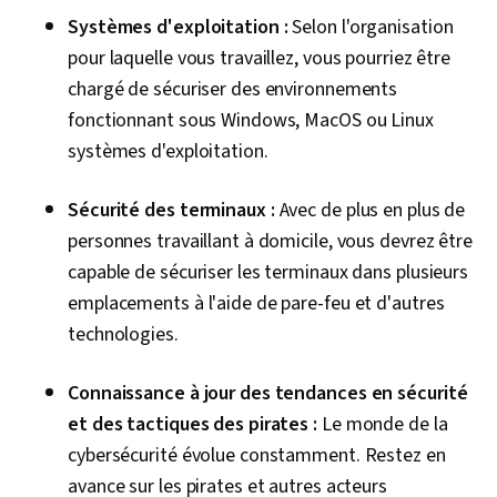
données, Maintenance des données,
Systèmes d'exploitation :
Selon l'organisation
Architecture des ordinateurs, Plates-formes
pour laquelle vous travaillez, vous pourriez être
informatiques, Connaissance de l'IA,
chargé de sécuriser des environnements
Architectures de modèles génératifs, Reprise
fonctionnant sous Windows, MacOS ou Linux
après sinistre, Contrôle d'accès basé sur les
systèmes d'exploitation.
rôles (RBAC), Accès au réseau sans confiance,
Signature unique (SSO), Comptes d'utilisateurs,
Sécurité des terminaux :
Avec de plus en plus de
Provisionnement des utilisateurs, Sécurité des
personnes travaillant à domicile, vous devrez être
entreprises, Internet des objets, Codage
capable de sécuriser les terminaux dans plusieurs
sécurisé, Gestion des actifs, Analyse de la
emplacements à l'aide de pare-feu et d'autres
vulnérabilité, Interface de ligne de commande,
technologies.
Réseaux privés virtuels (VPN), Outils de test,
Logiciel de sécurité, Windows PowerShell,
Connaissance à jour des tendances en sécurité
Tests de sécurité, Évaluation de la
et des tactiques des pirates :
Le monde de la
cybersécurité, Évaluations de la vulnérabilité,
cybersécurité évolue constamment. Restez en
Test du système
avance sur les pirates et autres acteurs