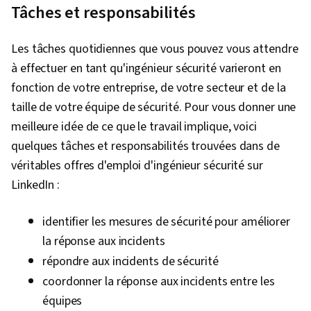
l'informatique en nuage, Normes de
Tâches et responsabilités
l'informatique en nuage, Architecture de la
sécurité informatique, Ingénierie de la sécurité,
Les tâches quotidiennes que vous pouvez vous attendre
Normes de sécurité des données de l'industrie
à effectuer en tant qu'ingénieur sécurité varieront en
des cartes de paiement (PCI), Comptes
fonction de votre entreprise, de votre secteur et de la
d'utilisateurs, Nuage privé, Administration des
taille de votre équipe de sécurité. Pour vous donner une
réseaux, Provisionnement des utilisateurs,
meilleure idée de ce que le travail implique, voici
Signature unique (SSO), Détection et
quelques tâches et responsabilités trouvées dans de
prévention des intrusions, Politiques de
véritables offres d'emploi d'ingénieur sécurité sur
cybersécurité, Serveurs proxy
LinkedIn :
identifier les mesures de sécurité pour améliorer
la réponse aux incidents
répondre aux incidents de sécurité
coordonner la réponse aux incidents entre les
équipes