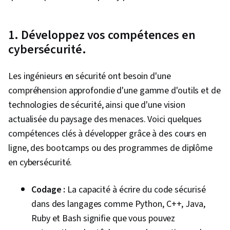
Cybersécurité, Contrôles de sécurité,
Infrastructure en nuage, Dépannage du réseau,
1. Développez vos compétences en
Gestion des identités et des accès, Sécurité
cybersécurité.
des données, Objectifs de contrôle pour les
technologies de l'information et les
Les ingénieurs en sécurité ont besoin d'une
technologies connexes (COBIT), Continuité des
compréhension approfondie d'une gamme d'outils et de
activités, Plates-formes d'informatique en
technologies de sécurité, ainsi que d'une vision
nuage, Conformité réglementaire, Gestion de
actualisée du paysage des menaces. Voici quelques
l'informatique en nuage, Normes de
compétences clés à développer grâce à des cours en
l'informatique en nuage, Droit, réglementation
ligne, des bootcamps ou des programmes de diplôme
et conformité, Gestion des données, Détection
en cybersécurité.
des menaces, Cyber-gouvernance,
Informations d'identification personnelle,
Codage :
La capacité à écrire du code sécurisé
Gestion de la sécurité, Gouvernance Gestion
dans des langages comme Python, C++, Java,
des risques et conformité, Planification de la
Ruby et Bash signifie que vous pouvez
continuité des activités, Authentification