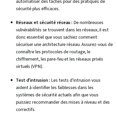
automatiser des tâches pour des pratiques de
multifactorielle, IA générative, Risque
sécurité plus efficaces.
cybernétique, Gouvernance des données,
Sécurité informatique, Sécurité de l'IA, Sécurité
Réseaux et sécurité réseau :
De nombreuses
des points finaux, Réponse aux incidents,
vulnérabilités se trouvent dans les réseaux, il est
Attaques par déni de service distribué (DDoS),
donc essentiel que vous sachiez comment
Gestion des menaces, Cyber-attaques, Gestion
sécuriser une architecture réseau. Assurez-vous de
des événements, Politiques de cybersécurité,
connaître les protocoles de routage, le
Détection des points finaux et réponse,
chiffrement, les pare-feu et les réseaux privés
Protection contre les logiciels malveillants,
virtuels (VPN).
Cryptage, Protocoles cryptographiques,
Stratégie de cybersécurité, Sécurité des
Test d'intrusion :
Les tests d'intrusion vous
systèmes d'information, Architecture de la
aident à identifier les faiblesses dans les
sécurité informatique, Sécurité des
systèmes de sécurité actuels afin que vous
applications, Sécurité du courrier électronique,
puissiez recommander des mises à niveau et des
Logiciels de productivité, Infrastructure
correctifs.
informatique, Prévention de la perte de