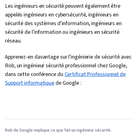
Importation/exportation de données,
Les ingénieurs en sécurité peuvent également être
Dépannage du réseau, Machines virtuelles,
appelés ingénieurs en cybersécurité, ingénieurs en
Réseaux informatiques, Niveau de service,
sécurité des systèmes d'information, ingénieurs en
Surveillance des événements, Analyse du
sécurité de l'information ou ingénieurs en sécurité
réseau, Gestion des performances du réseau,
réseau.
Services en nuage, Mise en réseau générale,
Surveillance du système, Infrastructure de
Apprenez-en davantage sur l'ingénierie de sécurité avec
réseau, Prométhée (Logiciel), Gestion de
Rob, un ingénieur sécurité professionnel chez Google,
l'informatique en nuage, Optimisation des
dans cette conférence du
Certificat Professionnel de
performances, Applications en nuage,
Support informatique
de Google :
L'informatique dématérialisée hybride,
0:00
/
1:10
Évolutivité, TCP/IP, Sécurité des réseaux,
Planification et conception de réseaux, Modèle
1
x
de réseau, Analyse des exigences de sécurité,
Pare-feu, Détection des menaces, Protection
Rob de Google explique ce que fait un ingénieur sécurité.
contre les logiciels malveillants, Sécurité des