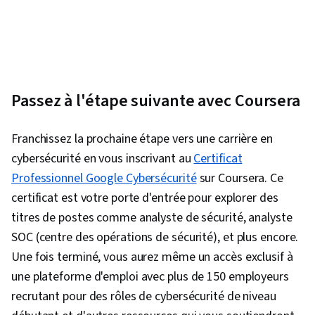
applications, Continuité des activités, Sécurité
des réseaux, Plates-formes d'informatique en
nuage, Réponse aux incidents, IA générative,
Périphériques, Cybersécurité, Criminalistique
numérique, Gestion des incidents, Planification
Passez à l'étape suivante avec Coursera
de la continuité des activités, Stockage des
données, Sécurité du courrier électronique,
Franchissez la prochaine étape vers une carrière en
Cryptographie, Cyber-gouvernance, Politiques
cybersécurité en vous inscrivant au
Certificat
de cybersécurité, Cadre de gestion des
Professionnel Google Cybersécurité
sur Coursera. Ce
risques, Éthique des données, Gouvernance
certificat est votre porte d'entrée pour explorer des
des données, Assurance de l'information,
titres de postes comme analyste de sécurité, analyste
Gouvernance, Gestion de la sécurité,
SOC (centre des opérations de sécurité), et plus encore.
Sensibilisation à la sécurité, Risque
Une fois terminé, vous aurez même un accès exclusif à
cybernétique, Programmation informatique,
une plateforme d'emploi avec plus de 150 employeurs
Développement multiplateforme, Principes de
recrutant pour des rôles de cybersécurité de niveau
programmation, Intelligence artificielle et