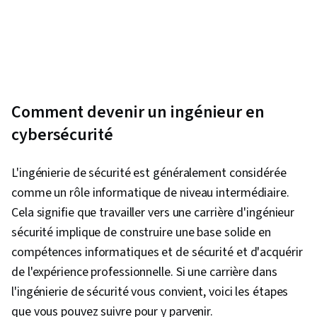
Directory, Test de pénétration, Cryptographie,
Active Directory, Renseignements sur les
cybermenaces, Authentifications, Microsoft
Azure, Surveillance du réseau, Gestion de la
conformité, Cadre ATT&CK de MITRE, Gestion
de la vulnérabilité, Détection et prévention des
Comment devenir un ingénieur en
intrusions, Stratégie de sécurité, Gestion des
cybersécurité
incidents de sécurité informatique,
Modélisation de la menace, Gestion des
L'ingénierie de sécurité est généralement considérée
informations et des événements de sécurité
comme un rôle informatique de niveau intermédiaire.
(SIEM), Mise en réseau générale, Protocoles de
Cela signifie que travailler vers une carrière d'ingénieur
réseau, TCP/IP, Informatique en nuage, Pare-
sécurité implique de construire une base solide en
feu, Autorisation (informatique), Services en
compétences informatiques et de sécurité et d'acquérir
nuage, Transformation numérique, Architecture
de l'expérience professionnelle. Si une carrière dans
de l'informatique en nuage, Architecture de
l'ingénierie de sécurité vous convient, voici les étapes
l'infrastructure, Infrastructure de réseau,
que vous pouvez suivre pour y parvenir.