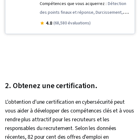
Compétences que vous acquerrez :
Détection
des points finaux et réponse, Durcissement,
Détection des menaces, Sensibilisation à la
4.8
(68,580 évaluations)
sécurité, Protocoles de réseau,
Renseignements sur les cybermenaces,
Modélisation de la menace, Gestion des
menaces, Réponse aux incidents, Débogage,
Gestion des incidents de sécurité informatique,
Linux, Détection et prévention des intrusions,
Cybersécurité, Sécurité des réseaux, Gestion
2. Obtenez une certification.
de la vulnérabilité, Bash (langage de script),
Présence sur le web, SQL, Programmation
L'obtention d'une certification en cybersécurité peut
Python, Gestion des incidents, Sécurité des
vous aider à développer des compétences clés et à vous
données, Communication technique, Gestion de
rendre plus attractif pour les recruteurs et les
la sécurité, Éthique des données, Intelligence
responsables du recrutement. Selon les données
artificielle, Workflows d'IA, Gestion des
récentes, 82 pour cent des offres d'emploi en