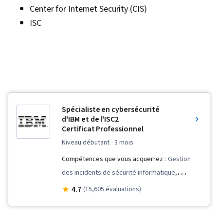
Center for Internet Security (CIS)
ISC
Spécialiste en cybersécurité
d'IBM et de l'ISC2
Certificat Professionnel
niveau débutant
· 3 mois
Compétences que vous acquerrez :
Gestion
des incidents de sécurité informatique,
Technologie de l'information, Contrôles de
4.7
(15,605 évaluations)
sécurité, Test de pénétration, Configuration du
système, Infrastructure en nuage, Sécurité des