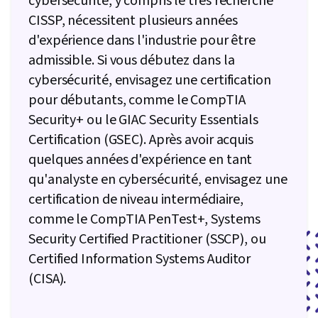
cybersécurité, y compris le très recherché
Administration Linux, Bases de données
CISSP, nécessitent plusieurs années
relationnelles, Authentifications, Gestion des
d'expérience dans l'industrie pour être
bases de données, Pare-feu, Modèle de
admissible. Si vous débutez dans la
réseau, Architecture du réseau, Réseaux privés
cybersécurité, envisagez une certification
virtuels (VPN), Réseaux informatiques, Sécurité
pour débutants, comme le CompTIA
de l'informatique en nuage, Évaluations de la
Security+ ou le GIAC Security Essentials
vulnérabilité, Informatique en nuage,
Certification (GSEC). Après avoir acquis
Infrastructure de réseau, Mise en réseau
quelques années d'expérience en tant
générale, Fichier E/S, Algorithmes,
qu'analyste en cybersécurité, envisagez une
Développement du programme, Maintenabilité,
certification de niveau intermédiaire,
Importation/exportation de données,
comme le CompTIA PenTest+, Systems
Programmation informatique, Automatisation,
Security Certified Practitioner (SSCP), ou
Principes de programmation, Automatisation
Certified Information Systems Auditor
des technologies de l'information, Protection
(CISA).
contre les logiciels malveillants, Cryptographie,
Stratégie de cybersécurité, Gestion des