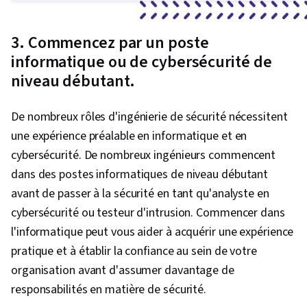
données, Cadre de gestion des risques, Cadre
ATT&CK de MITRE, Gestion des identités et des
3. Commencez par un poste
accès, Projet ouvert de sécurité des
informatique ou de cybersécurité de
applications web (OWASP), Gestion des
niveau débutant.
risques, Audit, Sécurité des entreprises,
Surveillance du système, Atténuation des
De nombreux rôles d'ingénierie de sécurité nécessitent
risques, Protection des actifs, Analyse des
une expérience préalable en informatique et en
risques
cybersécurité. De nombreux ingénieurs commencent
dans des postes informatiques de niveau débutant
avant de passer à la sécurité en tant qu'analyste en
cybersécurité ou testeur d'intrusion. Commencer dans
l'informatique peut vous aider à acquérir une expérience
pratique et à établir la confiance au sein de votre
organisation avant d'assumer davantage de
responsabilités en matière de sécurité.