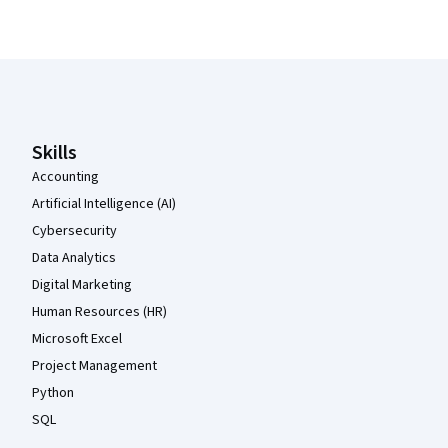
Coursera Footer
Skills
Accounting
Artificial Intelligence (AI)
Cybersecurity
Data Analytics
Digital Marketing
Human Resources (HR)
Microsoft Excel
Project Management
Python
SQL