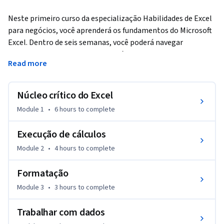
Neste primeiro curso da especialização Habilidades de Excel 
para negócios, você aprenderá os fundamentos do Microsoft 
Excel. Dentro de seis semanas, você poderá navegar 
habilmente pela interface de usuário do Excel, realizar 
Read more
cálculos básicos com fórmulas e funções, formatar planilhas 
profissionalmente e criar visualizações de dados por meio de 
gráficos e tabelas.
Núcleo crítico do Excel
Se você é autodidata e quer preencher as lacunas para 
Module 1
•
6 hours
to complete
melhor eficiência e produtividade, ou se você nunca usou o 
Excel antes, este curso irá prepará-lo com uma base sólida 
Execução de cálculos
para se tornar um usuário confiante e desenvolver 
Module 2
•
4 hours
to complete
habilidades mais avançadas em cursos posteriores. 

Formatação
Nós reunimos uma ótima equipe de ensino que estará com 
Module 3
•
3 hours
to complete
você em cada etapa do caminho. Uma ampla gama de testes 
e desafios práticos proporcionará ótimas oportunidades 
Trabalhar com dados
para desenvolver seu conjunto de habilidades. Trabalhe em 