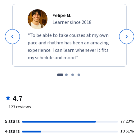
Felipe M.
Learner since 2018
"To be able to take courses at my own
pace and rhythm has been an amazing
experience. I can learn whenever it fits
my schedule and mood."
4.7
123
reviews
5 stars
77.23%
4 stars
19.51%