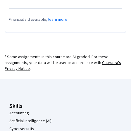
Financial aid available,
learn more
¹ Some assignments in this course are AI-graded. For these
assignments, your data will be used in accordance with
Coursera's
Privacy Notice
.
Coursera Footer
Skills
Accounting
Artificial Intelligence (AI)
Cybersecurity