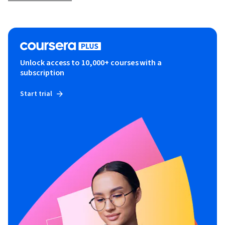
Unlock access to 10,000+ courses with a
subscription
Start trial