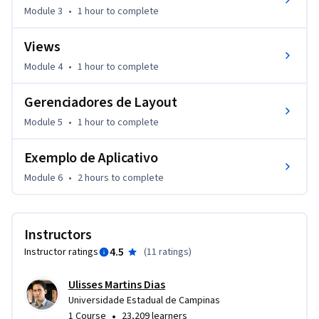
Module 3
•
1 hour
to complete
uma interface gráfica simples com elementos pré-definidos, 
(iii) adicionar comportamento a essa interface gráfica e (iv) 
Views
criar um aplicativo que interage com o usuário.

Module 4
•
1 hour
to complete
Você não precisa ter muita experiência na linguagem Java 
para concluir este curso. Entretanto, é recomendável que 
Gerenciadores de Layout
você tenha um conhecimento básico de programação em 
Module 5
•
1 hour
to complete
Java. Você pode optar por estudar esses conceitos antes do 
início do curso e ainda buscar informações online quando 
Exemplo de Aplicativo
algum aspecto da linguagem Java não ficar muito claro 
Module 6
•
2 hours
to complete
apenas com o material do curso.
Instructors
4.5
Instructor ratings
(
11 ratings
)
Ulisses Martins Dias
Universidade Estadual de Campinas
•
1 Course
23,209 learners