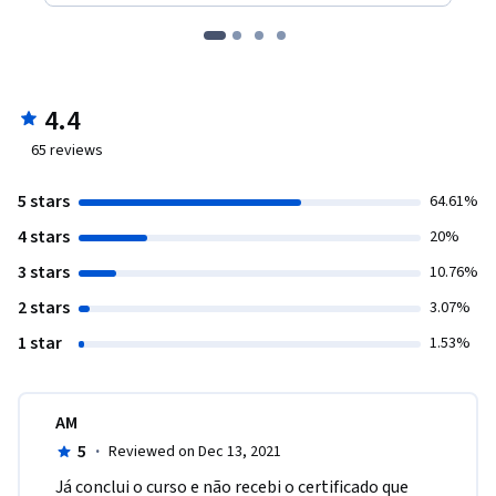
4.4
65
reviews
5 stars
64.61%
4 stars
20%
3 stars
10.76%
2 stars
3.07%
1 star
1.53%
AM
5
·
Reviewed on Dec 13, 2021
J​á conclui o curso e não recebi o certificado que 