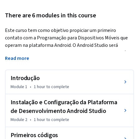
There are 6 modules in this course
Este curso tem como objetivo propiciar um primeiro 
contato com a Programação para Dispositivos Móveis que 
operam na plataforma Android. O Android Studio será 
utilizado como ambiente de desenvolvimento desde o início 
Read more
do curso e você receberá dicas de como obter ajuda quando 
alguma tarefa estiver consumindo mais tempo do que o 
necessário. Ao solucionar problemas por conta própria, você 
Introdução
irá adquirir a autonomia necessária para concluir projetos de 
Module 1
•
1 hour
to complete
programação.
Ao final do curso, você desenvolverá um aplicativo. Para que 
Instalação e Configuração da Plataforma
você seja capaz de concluir o projeto final, nós listaremos 
de Desenvolvimento Android Studio
algumas ferramentas que estão a sua disposição, além de 
Module 2
•
1 hour
to complete
materiais que mostram como utilizar essas ferramentas. 
Dessa forma, ao final do curso, você terá aprendido a (i) 
Primeiros códigos
utilizar o ambiente de desenvolvimento, (ii) desenvolver 