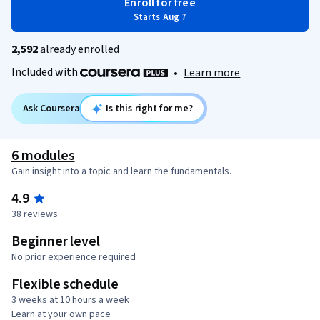
Enroll for free
Starts Aug 7
2,592
already enrolled
Included with
•
Learn more
Ask Coursera
Is this right for me?
6 modules
Gain insight into a topic and learn the fundamentals.
4.9
38 reviews
Beginner level
No prior experience required
Flexible schedule
3 weeks at 10 hours a week
Learn at your own pace