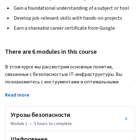
Gain a foundational understanding of a subject or tool
Develop job-relevant skills with hands-on projects
Earn a shareable career certificate from Google
There are 6 modules in this course
В этом курсе мы рассмотрим основные понятия, 
связанные с безопасностью IT-инфраструктуры. Вы 
познакомитесь с инструментами и оптимальными 
методами, позволяющими поддерживать достаточный 
Read more
уровень защиты. Мы расскажем об угрозах и атаках, а 
также о том, как они могут проявиться. Вы получите 
общее представление об алгоритмах шифрования и их 
Угрозы безопасности
использовании для защиты данных. Мы расскажем о трех 
Module 1
•
5 hours
to complete
ключевых процессах защиты данных: аутентификации, 
авторизации и учете. Вы узнаете о решениях для сетевой 
Шифрование