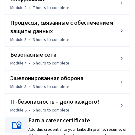
безопасности – от брандмауэров до шифрования Wi-Fi. 
Module 2
•
7 hours
to complete
Мы рассмотрим модель защиты Chrome OS. В конце курса 
все эти элементы объединяются в многоуровневую и 
Процессы, связанные с обеспечением
углубленную архитектуру безопасности. Наши 
защиты данных
рекомендации помогут вам привнести культуру 
безопасности в свою организацию или команду.
Module 3
•
3 hours
to complete
Пройдя этот курс, вы сможете:

Безопасные сети
● разбираться в работе алгоритмов и методов 
шифрования, а также знать обо всех их преимуществах и 
Module 4
•
5 hours
to complete
недостатках;

● ориентироваться в системах и типах аутентификации;

Эшелонированная оборона
● отличать аутентификацию от авторизации;

Module 5
•
3 hours
to complete
● оценивать потенциальные риски и предлагать 
способы их снижения;

IT-безопасность – дело каждого!
● применять полученные знания для улучшения защиты 
Module 6
•
5 hours
to complete
сетей;

Earn a career certificate
● рассказывать окружающим о сетевой безопасности и 
помогать им защищать свои данные.
Add this credential to your LinkedIn profile, resume, or