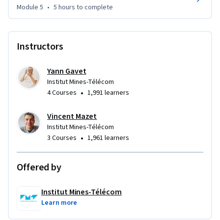
Module 5
•
5 hours
to complete
Pour suivre ce cours, des bases du langage de 
programmation Python sont nécessaires : boucles, 
Instructors
opérateur logique, vectorisation des opérations , définition 
de fonction, tableaux et numpy.

Yann Gavet
Une attestation de suivi avec succès est attribuée par 
Institut Mines-Télécom
Coursera aux apprenants réussissant à obtenir une note 
•
4 Courses
1,991 learners
supérieure à 50 %.

Vincent Mazet
Institut Mines-Télécom
Ce cours a été créé avec le soutien de la Fondation Patrick & 
•
3 Courses
1,961 learners
Lina Drahi.
Offered by
Institut Mines-Télécom
Learn more