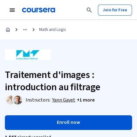
Join for Free
Math and Logic
Traitement d'images :
introduction au filtrage
Instructors:
Yann Gavet
+1 more
Enroll now