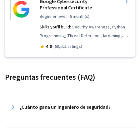
Google Cybersecurity
Professional Certificate
beginner level
· 6 month(s)
Skills you'll build:
Security Awareness, Python
Programming, Threat Detection, Hardening,
Endpoint Detection and Response, Vulnerability
4.8
(68,621 ratings)
Management, Bash (Scripting Language), Threat
Modeling, Linux, Intrusion Detection and
Prevention, Network Security, Cyber Threat
Preguntas frecuentes (FAQ)
Intelligence, Threat Management,
Cybersecurity, Network Protocols, Computer
Security Incident Management, Incident
Response, Debugging, Web Presence, SQL,
¿Cuánto gana un ingeniero de seguridad?
Security Information and Event Management
(SIEM), Splunk, Network Analysis, TCP/IP,
Document Management, Incident Management,