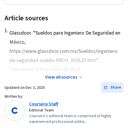
Article sources
1
.
Glassdoor. “
Sueldos para Ingeniero De Seguridad en
México
,
https://www.glassdoor.com.mx/Sueldos/ingeniero-
de-seguridad-sueldo-SRCH_KO0,22.htm”.
Consultado el 9 de mayo de 2024.
View all sources
Share
Updated on
Dec 3, 2025
Written by:
Coursera Staff
Editorial Team
Coursera’s editorial team is comprised of highly
experienced professional editor...