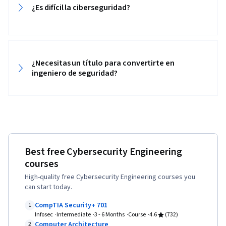
Query Languages, Continuous Monitoring, Event
¿Es difícil la ciberseguridad?
Monitoring, Network Monitoring, Security
Controls, Technical Communication, Data
Security, Data Ethics, AI Workflows, Artificial
Intelligence, Security Management, Prompt
¿Necesitas un título para convertirte en
Engineering Tools, Professional Development,
ingeniero de seguridad?
Branding, AI literacy, Prompt Engineering,
Google Gemini, Interviewing Skills, Generative
AI, Operating Systems, Linux Commands, File
Systems, File Management, Command-Line
Interface, User Accounts, Database
Best free Cybersecurity Engineering
Management, Relational Databases,
courses
Authorization (Computing), Linux Administration,
High-quality free Cybersecurity Engineering courses you
Unix Shell, Authentications, Databases, Cyber
can start today.
Risk, Cyber Attacks, Information Assurance,
CompTIA Security+ 701
1
Security Strategy, File I/O, Algorithms, Data
Infosec
Intermediate
3 - 6 Months
Course
4.6
(732)
Computer Architecture
2