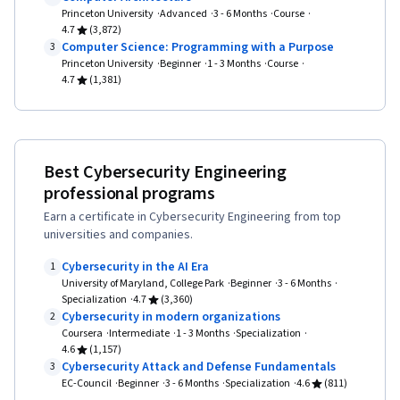
Import/Export, Maintainability, IT Automation,
Princeton University
Advanced
3 - 6 Months
Course
Programming Principles, Computer
4.7
(3,872)
Computer Science: Programming with a Purpose
3
Programming, Program Development,
Princeton University
Beginner
1 - 3 Months
Course
Automation, Computer Networking, Firewall,
4.7
(1,381)
Network Model, Network Architecture, Virtual
Private Networks (VPN), Cloud Security,
Network Infrastructure, Vulnerability
Best Cybersecurity Engineering
Assessments, Cloud Computing, General
professional programs
Networking, Risk Management Framework,
Earn a certificate in Cybersecurity Engineering from top
Malware Protection, Cyber Security Strategy,
universities and companies.
Cryptography, MITRE ATT&CK Framework, Data
Cybersecurity in the AI Era
1
Management, Identity and Access Management,
University of Maryland, College Park
Beginner
3 - 6 Months
Specialization
4.7
(3,360)
Auditing, Open Web Application Security
Cybersecurity in modern organizations
2
Project (OWASP), Risk Management, Enterprise
Coursera
Intermediate
1 - 3 Months
Specialization
4.6
(1,157)
Security, System Monitoring, Risk Analysis,
Cybersecurity Attack and Defense Fundamentals
3
Asset Protection, Risk Mitigation
EC-Council
Beginner
3 - 6 Months
Specialization
4.6
(811)