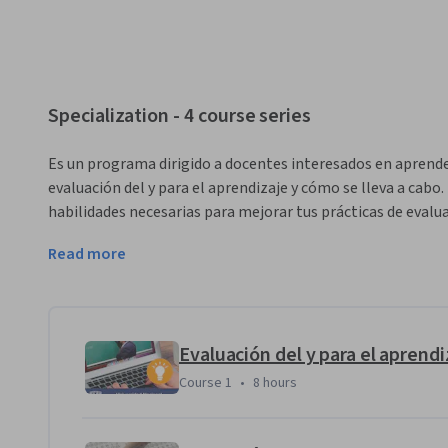
Specialization - 4 course series
Es un programa dirigido a docentes interesados en aprender
evaluación del y para el aprendizaje y cómo se lleva a cabo.
habilidades necesarias para mejorar tus prácticas de evalua
aprendizaje. 
Read more
Applied Learning Project
Los proyectos que realizarás versaran acerca de la planifica
aprendizaje.  Los proyectos estarán conformados por dos et
conocimientos adquiridos y la comprensión de los mismos, 
Course 1
,
8 hours
Course 1
•
8 hours
fundamentada un proceso de evaluación para el aprendizaje
planeación hasta la obtención y uso de resultados. 