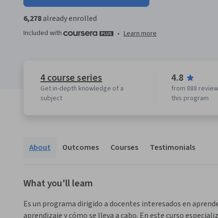
6,278
already enrolled
Included with
•
Learn more
4 course series
4.8
Get in-depth knowledge of a
from 888 review
subject
this program
About
Outcomes
Courses
Testimonials
What you'll learn
Es un programa dirigido a docentes interesados en aprender 
aprendizaje y cómo se lleva a cabo. En este curso especiali