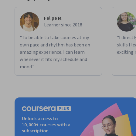
Felipe M.
Learner since 2018
"To be able to take courses at my
"I direct
own pace and rhythm has been an
skills I 
amazing experience. I can learn
exciting 
whenever it fits my schedule and
mood."
Unlock access to
10,000+ courses with a
subscription