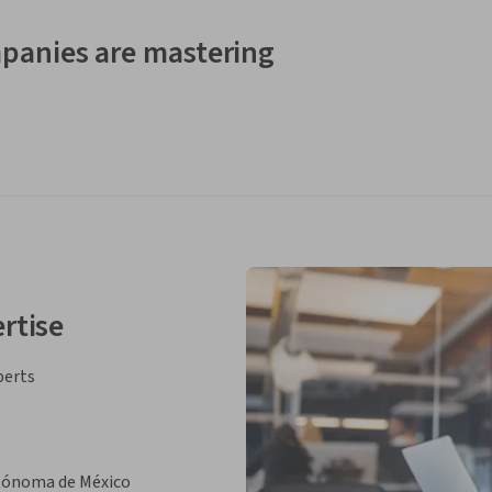
panies are mastering
rtise
perts
utónoma de México