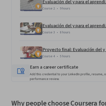
La finalidad de estos proyectos es verificar la apropiación d
práctico, así como obtener un producto que puede ser tota
Course 2
,
9 hours
Course 2
•
9 hours
donde desarrollas tu práctica docente, es decir, que este pr
utilizarlo en circunstancias reales y óptimas, por ello des
petición es que surja de uno o alguno de los ámbitos en don
Course 3
,
8 hours
Course 3
•
8 hours
Proyecto final: Evaluación del y
Course 4
,
5 hours
Course 4
•
5 hours
Earn a career certificate
Add this credential to your LinkedIn profile, resume, o
performance review.
Why people choose Coursera for