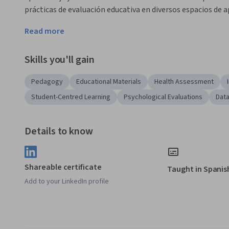
prácticas de evaluación educativa en diversos espacios de a
Applied Learning Project
Read more
Los proyectos que realizarás versaran acerca de la planifica
Skills you'll gain
proyectos estarán conformados por dos etapas que te permit
comprensión de los mismos, estructurar y realizar de man
Pedagogy
Educational Materials
Health Assessment
aprendizaje de manera integral y completa, desde la planea
Student-Centred Learning
Psychological Evaluations
Data
La finalidad de estos proyectos es verificar la apropiación d
como obtener un producto que puede ser totalmente aplicab
Details to know
docente, es decir, que este producto final de la especialidad
desde el momento de la planeación y diseño la petición es 
desarrolla tu práctica docente.
Shareable certificate
Taught in Spanis
Add to your LinkedIn profile