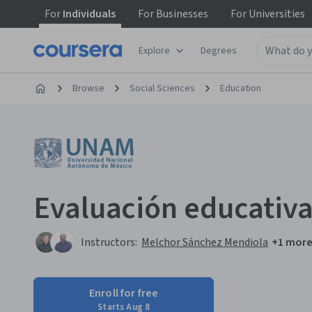
For
Individuals
For
Businesses
For
Universities
Explore
Degrees
Browse
Social Sciences
Education
Evaluación educativa
Instructors:
Melchor Sánchez Mendiola
+1 mor
Enroll for free
Starts Aug 8