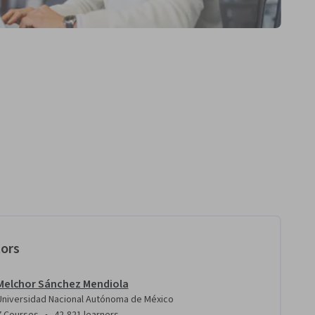
tors
Melchor Sánchez Mendiola
Universidad Nacional Autónoma de México
•
7 Courses
42,821 learners