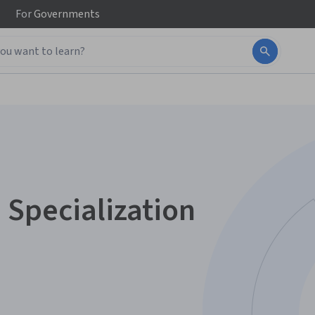
For
Governments
 Specialization
e