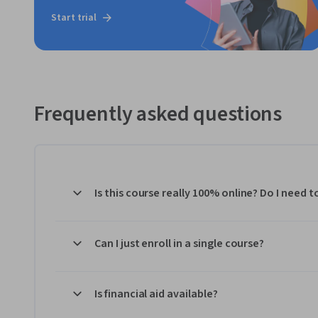
Start trial
Frequently asked questions
Is this course really 100% online? Do I need 
Can I just enroll in a single course?
Is financial aid available?