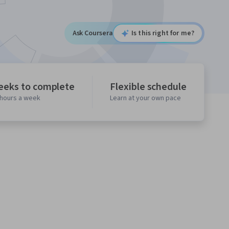
Ask Coursera
Is this right for me?
eeks to complete
Flexible schedule
 hours a week
Learn at your own pace