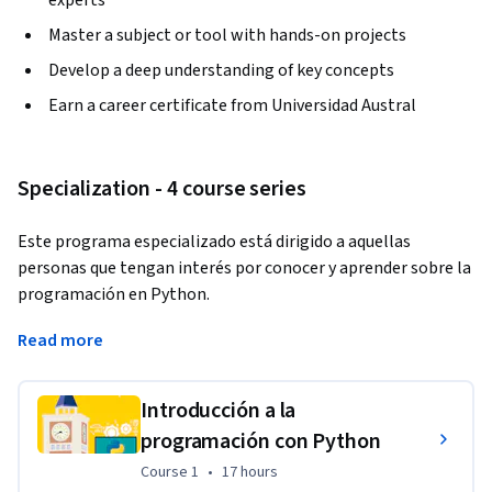
Master a subject or tool with hands-on projects
Develop a deep understanding of key concepts
Earn a career certificate from Universidad Austral
Specialization - 4 course series
Este programa especializado está dirigido a aquellas 
personas que tengan interés por conocer y aprender sobre la 
programación en Python. 
A través de 4 cursos irás aprendiendo a manejarte a partir de 
Read more
los conceptos básicos de programación utilizando el 
lenguaje de programación Python en su versión 3.0. La 
Introducción a la
dificultad y exigencia en el manejo de los contenidos irá 
programación con Python
creciendo paulatinamente a lo largo de los cursos.
Course 1
,
17 hours
Course 1
•
17 hours
Este programa se desarrolla en 4 MOOCS de 4 semanas de 