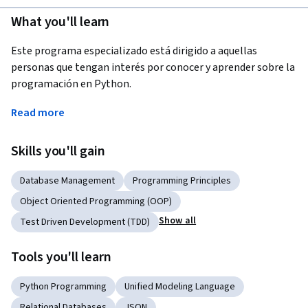
What you'll learn
Este programa especializado está dirigido a aquellas 
personas que tengan interés por conocer y aprender sobre la 
programación en Python. 
A través de 4 cursos irás aprendiendo a manejarte a partir de 
Read more
los conceptos básicos de programación utilizando el 
lenguaje de programación Python en su versión 3.0. La 
Skills you'll gain
dificultad y exigencia en el manejo de los contenidos irá 
creciendo paulatinamente a lo largo de los cursos.
Database Management
Programming Principles
Object Oriented Programming (OOP)
Este programa se desarrolla en 4 MOOCS de 4 semanas de 
duración cada uno
Show all
Test Driven Development (TDD)
Applied Learning Project
Tools you'll learn
A partir de este programa podrás construir programas que te 
Python Programming
Unified Modeling Language
ayuden en tu trabajo y estar preparado para tomar cursos de 
Relational Databases
JSON