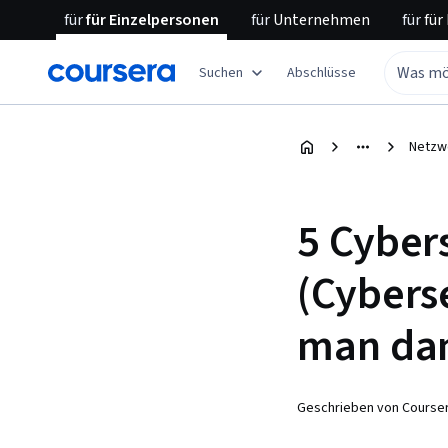
für
für Einzelpersonen
für
Unternehmen
für
für
Suchen
Abschlüsse
Netzwe
5 Cyber
(Cybers
man dam
Geschrieben von Courser