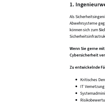
1. Ingenieurw
Als Sicherheitsinge
Abwehrsysteme gegen
können sich zum
Sic
Sicherheitsinfrastr
Wenn Sie gerne mit
Cybersicherheit ve
Zu entwickelnde Fä
Kritisches De
IT Vernetzung
Systemadmini
Risikobewert