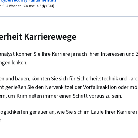
o Cybersecurity Fundamentals
Daten-Ethik, 
Cloud Comput
r
1–4 Wochen
Course
4.6
(934)
Künstliche Int
Malware, Rah
Sicherheits
Risikomanag
Sicherheitsi
Kryptographi
Ereignisverwa
Sicherheitsst
erheit Karrierewege
TCP/IP, Netz
ATT&CK Rah
Netzwerk-Üb
Datenverwaltu
Überwachung 
Zugangsman
nalyst können Sie Ihre Karriere je nach Ihren Interessen und Z
Abfragesprac
Risikomanag
Überwachung
Rechnungspr
ngen lenken.
Sicherheitsko
Application S
von Dokument
(OWASP), Ris
n und bauen, könnten Sie sich für Sicherheitstechnik und -arc
Entwicklung,
Systemüberw
Tools, Schnel
Risikominder
cht genießen Sie den Nervenkitzel der Vorfallreaktion oder m
Branding, KI-
Vermögens, S
rn, um Kriminellen immer einen Schritt voraus zu sein.
Gemini, Gener
Unternehmen
Interviewing-
Risiko, Cyber
öglichkeiten genauer an, wie Sie sich im Laufe Ihrer Karriere 
Informationss
n.
Sicherheitsst
Betriebssyst
Dateisysteme