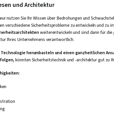
Datenbank-M
esen und Architektur
Benutzerkont
Befehlszeilen
Relationale 
nieur nutzen Sie Ihr Wissen über Bedrohungen und Schwachste
Berechtigung
 verschiedene Sicherheitsprobleme zu entwickeln und zu im
Beglaubigunge
herheitsarchitekten
weiterentwickeln und sind dann für di
Verwaltung, 
E/A, Algorithm
uktur Ihres Unternehmens verantwortlich.
Automatisier
Instandhaltba
 Technologie herumbasteln und einen ganzheitlichen Ansa
Automatisier
importieren/
rfolgen,
könnten Sicherheitstechnik und -architektur gut zu I
Grundsätze d
Computerpro
higkeiten:
Programm-Ent
Computer-Ve
Netzarchitekt
nken
Virtuelle pri
Cloud-Sicherh
Netzwerkarbei
stration
Bewertungen d
ung
Cloud Comput
Malware, Rah