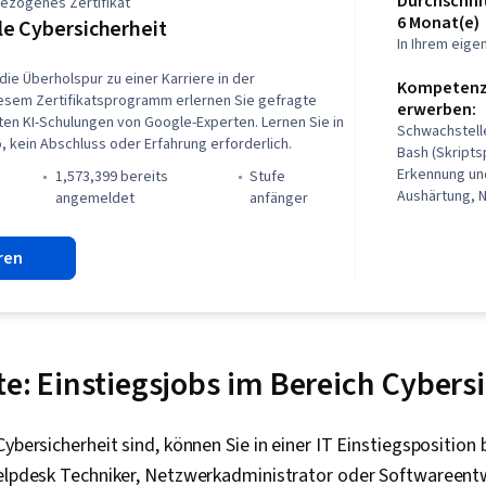
Durchschnit
ezogenes Zertifikat
6 Monat(e)
e Cybersicherheit
In Ihrem eig
die Überholspur zu einer Karriere in der
Kompetenze
diesem Zertifikatsprogramm erlernen Sie gefragte
erwerben:
ten KI-Schulungen von Google-Experten. Lernen Sie in
Schwachstel
 kein Abschluss oder Erfahrung erforderlich.
Bash (Skripts
Erkennung un
1,573,399 bereits
stufe
Aushärtung, 
)
angemeldet
anfänger
Sicherheitsb
Programmieru
ren
Bedrohungen,
Bedrohungsd
von Bedrohun
von Bedrohun
Protokolle, Li
Detection und
tte: Einstiegsjobs im Bereich Cybers
Management 
Computersich
Cybersecurity
Cybersicherheit sind, können Sie in einer IT Einstiegsposition
Vorfälle, Feh
elpdesk Techniker, Netzwerkadministrator oder Softwareentwi
Präsenz, SQL