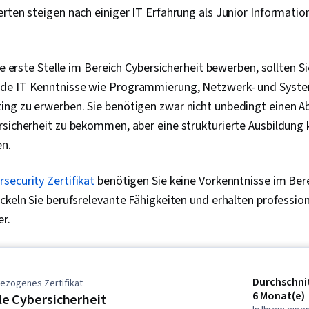
Zwischenfäll
rten steigen nach einiger IT Erfahrung als Junior Information
Kommunikatio
Daten-Ethik, 
Künstliche Int
Sicherheits
re erste Stelle im Bereich Cybersicherheit bewerben, sollten Si
Sicherheitsi
de IT Kenntnisse wie Programmierung, Netzwerk- und Syst
Ereignisverwa
ng zu erwerben. Sie benötigen zwar nicht unbedingt einen A
TCP/IP, Netz
Netzwerk-Üb
rsicherheit zu bekommen, aber eine strukturierte Ausbildung
Überwachung 
en.
Abfragesprac
Überwachung
Sicherheitsko
security Zertifikat
benötigen Sie keine Vorkenntnisse im Bere
von Dokument
ckeln Sie berufsrelevante Fähigkeiten und erhalten professio
Entwicklung,
Tools, Schnel
r.
Branding, KI-
Gemini, Gener
Interviewing-
Risiko, Cyber
Durchschnit
ezogenes Zertifikat
Informationss
6 Monat(e)
e Cybersicherheit
Sicherheitsst