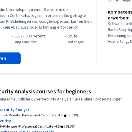
In Ihrem eig
Betriebssyst
Dateisysteme
die Überholspur zu einer Karriere in der
Kompetenze
Datenbank-M
diesem Zertifikatsprogramm erlernen Sie gefragte
erwerben:
Benutzerkont
ten KI-Schulungen von Google-Experten. Lernen Sie in
Schwachstel
Befehlszeilen
 kein Abschluss oder Erfahrung erforderlich.
Bash (Skripts
Relationale 
Erkennung un
1,573,399 bereits
stufe
Berechtigung
Aushärtung, 
)
angemeldet
anfänger
Beglaubigunge
Sicherheitsb
Verwaltung, 
Programmieru
E/A, Algorithm
ren
Bedrohungen,
Automatisier
Bedrohungsd
Instandhaltba
von Bedrohun
Automatisier
von Bedrohun
importieren/
Protokolle, Li
Grundsätze d
Detection und
Computerpro
urity Analysis courses for beginners
Management 
Programm-Ent
ängerfreundliche Cybersecurity Analysis Kurse ohne Vorbedingungen.
Computersich
Computer-Ve
Cybersecurity
Netzarchitekt
security Analyst
Vorfälle, Feh
Virtuelle pri
r
3–6 Monate
Professional Certificate
4.7
(3,039)
Präsenz, SQL
Cloud-Sicherh
curity
Zwischenfäll
Netzwerkarbei
3–6 Monate
Professional Certificate
4.8
(68,354)
Kommunikatio
Bewertungen d