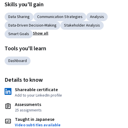
Skills you'll gain
Data Sharing
Communication Strategies
Analysis
Data-Driven Decision-Making
Stakeholder Analysis
Show all
Smart Goals
Tools you'll learn
Dashboard
Details to know
Shareable certificate
Add to your LinkedIn profile
Assessments
25 assignments
Taught in Japanese
Video subtitles available