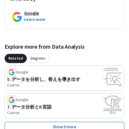
Google
Learn more
Explore more from Data Analysis
Related
Degrees
Google
5 .データを分析し、答えを導き出す
Course
Google
7. データ分析とR 言語
Course
Show 5 more