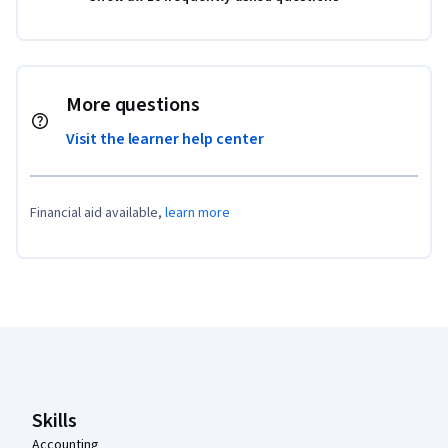
More questions
Visit the learner help center
Financial aid available,
learn more
Coursera Footer
Skills
Accounting