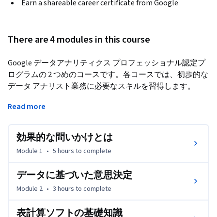
Earn a shareable career certificate from Google
There are 4 modules in this course
Google データアナリティクス プロフェッショナル認定プ
ログラムの 2 つめのコースです。各コースでは、初歩的な
データ アナリスト業務に必要なスキルを習得します。
このコースでは、1 つめのコースで紹介されたトピックの
Read more
理解をさらに深めながら、データ主導の意思決定を行うた
めの効果的な問いかけの方法を学び、ステークホルダーの
効果的な問いかけとは
ニーズと結びつけられるようになることを目指します。ま
た、現職の Google データ アナリストが、最適なツールや
Module 1
•
5 hours
to complete
リソースを使って、一般的なアナリスト業務を遂行する実
践的な方法を指導します。

データに基づいた意思決定
Module 2
•
3 hours
to complete
この認定プログラムを修了すると、エントリーレベルのデ
ータ アナリスト職に応募できるようになります。過去の
表計算ソフトの基礎知識