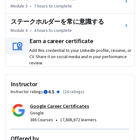
業務経験は不要です。

Module 3
•
7 hours
to complete
このコース修了後の目標は以下の通りです。

ステークホルダーを常に意識する
- 分析を行う際の、効果的な問いかけのテクニックを学
ぶ。

Module 4
•
4 hours
to complete
- データ主導の意思決定とデータアナリストのプレゼンテ
Earn a career certificate
ーション方法について理解する。

Add this credential to your LinkedIn profile, resume, or
- 問いかけと意思決定の理解を深めるために、ビジネスの
CV. Share it on social media and in your performance
さまざまなシナリオを検証する。

review.
- データアナリストにとって、表計算ソフトが重要なツー
ルであることを理解する。

- 構造化思考に関連するアイデアについて検証する。ま
Instructor
た、それらがデータアナリストが課題を理解し、ソリュー
4.5
Instructor ratings
(
24 ratings
)
ションを生み出すためにどう役立つかを学ぶ。

- ビジネスにおける目標を達成するために、データアナリ
Google Career Certificates
ティクスチームと明確なコミュニケーションを取りなが
Google
•
386 Courses
17,608,672 learners
ら、ステークホルダーの期待値を管理するための戦略につ
いて学ぶ。
Offered by