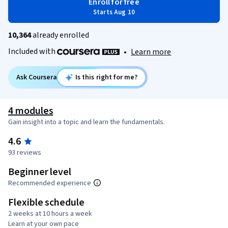
Enroll for free
Starts Aug 10
10,364
already enrolled
Included with
•
Learn more
Ask Coursera
Is this right for me?
4 modules
Gain insight into a topic and learn the fundamentals.
4.6
93 reviews
Beginner level
Recommended experience
Flexible schedule
2 weeks at 10 hours a week
Learn at your own pace