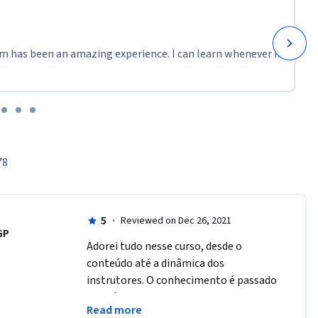
m has been an amazing experience. I can learn whenever it
78
5
·
Reviewed on Dec 26, 2021
GP
Adorei tudo nesse curso, desde o 
conteúdo até a dinâmica dos 
instrutores. O conhecimento é passado 
e de fácil aprendizagem. Certamente 
Read more
contribuiu muito para o meu futuro na 