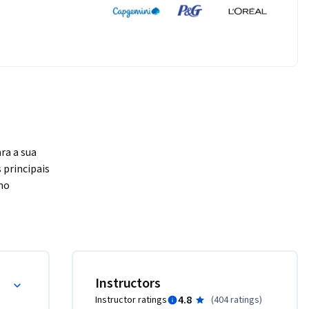
a a sua 
principais 
o 
ormas 
arketing.
ão 
eóricas e 
Instructors
4.8
Instructor ratings
(
404 ratings
)