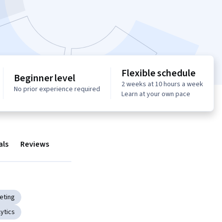
Flexible schedule
Beginner level
2 weeks at 10 hours a week
No prior experience required
Learn at your own pace
als
Reviews
eting
ytics