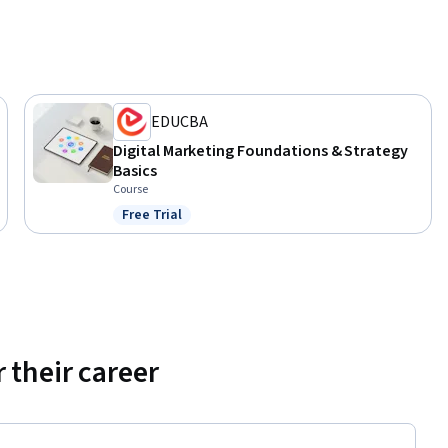
ver

es

EDUCBA
Digital Marketing Foundations & Strategy
Basics
Course
Free Trial
Status: Free Trial
empresa

b
 their career