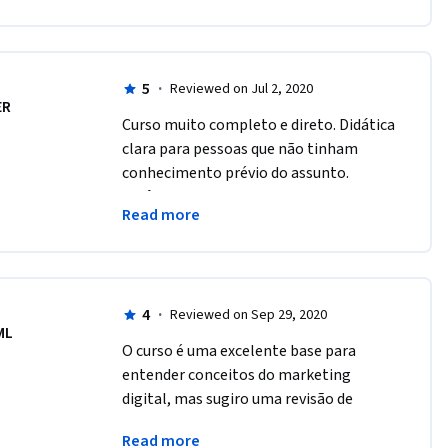
profissão.
5
·
Reviewed on Jul 2, 2020
ER
Curso muito completo e direto. Didática 
clara para pessoas que não tinham 
conhecimento prévio do assunto. 
Dinâmica pertinente para fixação do 
Read more
conteúdo. Boas aulas. Bons exemplos. 
Bons Professores.
4
·
Reviewed on Sep 29, 2020
ML
O curso é uma excelente base para 
entender conceitos do marketing 
digital, mas sugiro uma revisão de 
alguns links de textos complementares 
Read more
pois estes já não estão mais disponíveis.