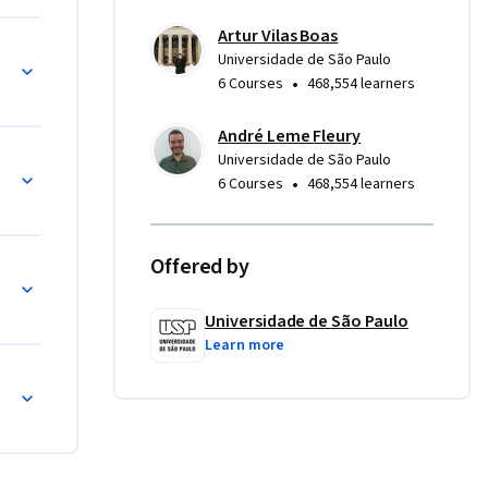
Artur Vilas Boas
Universidade de São Paulo
•
6 Courses
468,554 learners
André Leme Fleury
Universidade de São Paulo
•
6 Courses
468,554 learners
Offered by
Universidade de São Paulo
Learn more
ado com os 
eting 