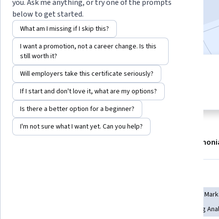
you. Ask me anything, or try one of the prompts
265,732
already enrolled
below to get started.
Included with
•
Learn more
What am I missing if I skip this?
I want a promotion, not a career change. Is this
still worth it?
5 modules
Will employers take this certificate seriously?
4.7
Gain insight into a topic and learn
2,278 reviews
If I start and don't love it, what are my options?
the fundamentals.
Is there a better option for a beginner?
I'm not sure what I want yet. Can you help?
About
Modules
Recommendations
Testimoni
Skills you'll gain
Conversion Funnel Analysis
Digital Advertising
Email Mark
Digital Marketing
Pay Per Click Advertising
Marketing Anal