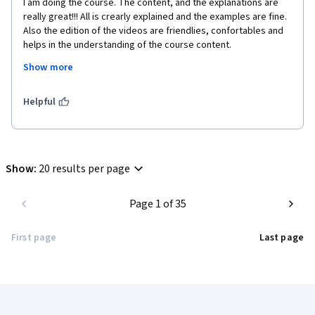
I am doing the course. The content, and the explanations are 
really great!!! All is crearly explained and the examples are fine. 
Also the edition of the videos are friendlies, confortables and 
helps in the understanding of the course content.
Show more
Thanks very much to the Beatiful Teacher  , thaks to the UNAM 
University, and of Course Thanks to the Great Coursera Team!!!
Helpful
Rafael
Show
:
20 results per page
Page 1 of 35
First page
Last page
Coursera Footer