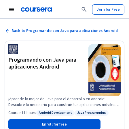
Join for Free
Back to Programando con Java para aplicaciones Android
Programando con Java para
aplicaciones Android
¡Aprende lo mejor de Java para el desarrollo en Android!
Descubre lo necesario para construir tus aplicaciones móviles
de una forma sencilla, objetiva y práctica. A lo largo del curso,
Course
·
11 hours
Android Development
Java Programming
Status: Android Development
Status: Java Programming
verás diversos ejemplos para crear tu primer Hola Mundo y
practicarás la programación orientada a objetos.
Enroll for free