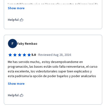
Lamentablemente vivo en Venezuela y nuestro gobierno impide 
Show more
que podamos pagar en moneda extranjera. De seguro, si 
cambia esta política destructiva venezolana pagaría para hacer 
todas las actividades y obtener certificado. 
Helpful
F
Faby Rembao
·
5.0
Reviewed Aug 28, 2016
Me has servido mucho,. estoy desempolvandome en 
programación, las bases están solo falta reinventarse, el curso 
esta excelente, los videotutoriales super bien explicados y 
esta padrisima la opción de poder bajarlos y poder analizarlos 
con detalle posteriormente o cuando surge alguna duda. Mis 
Show more
felicitaciones y ojala sigan poniendo a nuestro alcance mas 
cursos como este.  Gracias.
Helpful