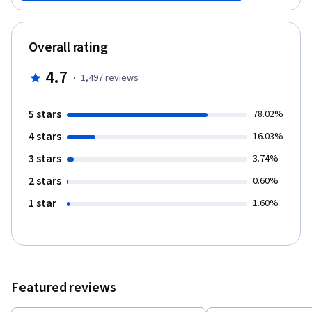
Overall rating
4.7
·
1,497
reviews
5 stars
78.02%
4 stars
16.03%
3 stars
3.74%
2 stars
0.60%
1 star
1.60%
Featured reviews