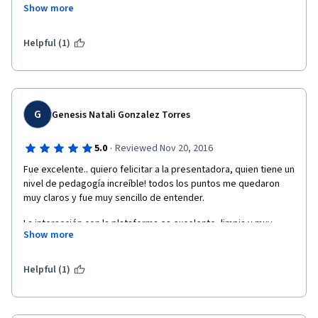
Show more
Como en todos estos cursos, a veces el tiempo es un factor 
enemigo, dado a la evolución constante del software y el ritmo 
Helpful (1)
de la misma, la vigencia de los temas dados queda 
condicionada al crecimiento del software que se está 
enseñando.
De todas maneras, aquí se gestan los fundamentos, luego cada 
G
Genesis Natali Gonzalez Torres
uno explora el camino a seguir, para crecer como desarrollador.
Muy buen curso, gracias!
·
5.0
Reviewed Nov 20, 2016
Fue excelente.. quiero felicitar a la presentadora, quien tiene un 
nivel de pedagogía increíble! todos los puntos me quedaron 
muy claros y fue muy sencillo de entender.
La interacción con la plataforma es excelente, limpia y muy 
Show more
divertida.
Muchas gracias por esta increíble experiencia.
Helpful (1)