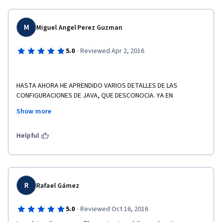
M
Miguel Angel Perez Guzman
·
5.0
Reviewed Apr 2, 2016
HASTA AHORA HE APRENDIDO VARIOS DETALLES DE LAS 
CONFIGURACIONES DE JAVA, QUE DESCONOCIA. YA EN 
OCACIONES ANTERIORES QUE HE INTENTADO DESARROLLAR UNA 
Show more
APLICACION PARA ANDROID UTILIZANDO OTRAS HERRAMIENTAS 
PERO EXISTEN MUY POCA AYUDA O ME HAN PARECIDO MUY 
CONFUSAS LAS EXPLICACIONES QUE HE ECONTRADO. EN ESTE 
Helpful
CURSO DE ANDROID LAS EXPLICACIONES ME HAN RESULTADO MUY 
CLARAS Y SENCILLAS. 
R
Rafael Gámez
·
5.0
Reviewed Oct 16, 2016