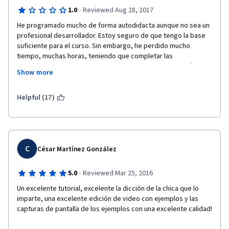
·
1.0
Reviewed Aug 28, 2017
He programado mucho de forma autodidacta aunque no sea un 
profesional desarrollador. Estoy seguro de que tengo la base 
suficiente para el curso. Sin embargo, he perdido mucho 
tiempo, muchas horas, teniendo que completar las 
explicaciones de las lecciones para poder realizar las prácticas. 
Show more
Las explicaciones son infantiles y muy incompletas y no cubren 
las necesidades de los ejercicios. EL código mostrado es muy 
básico, para conceptos muy simples, muy alejado del 
Helpful (17)
necesario para los ejercicios.
Tampoco entiendo porque el único material es el del vídeo. 
Sólo con ofrecer el código mostrado en las lecciones se 
ahorraría mucho ir delante y atrás en el vídeo para consultar los 
C
César Martínez González
ejemplos.
·
5.0
Reviewed Mar 25, 2016
Entiendo perfectamente que es bueno que el alumno tenga 
que investigar y buscar información para completar las 
Un excelente tutorial, excelente la dicción de la chica que lo 
lecciones, pero costaría poco y ahorraría mucho tiempo incluir 
imparte, una excelente edición de video con ejemplos y las 
en cada lección unas pocas referencias a capítulos o páginas 
capturas de pantalla de los ejemplos con una excelente calidad!
del libro recomendado o, más fácil, enlaces a webs donde 
encontrar ejemplos y más información.