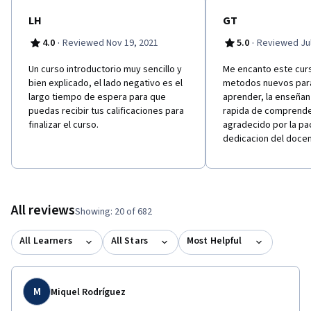
LH
GT
·
·
4.0
Reviewed Nov 19, 2021
5.0
Reviewed Jul
Un curso introductorio muy sencillo y
Me encanto este curs
bien explicado, el lado negativo es el
metodos nuevos par
largo tiempo de espera para que
aprender, la enseñanz
puedas recibir tus calificaciones para
rapida de comprende
finalizar el curso.
agradecido por la pa
dedicacion del docen
All reviews
Showing: 20 of 682
All Learners
All Stars
Most Helpful
M
Miquel Rodríguez