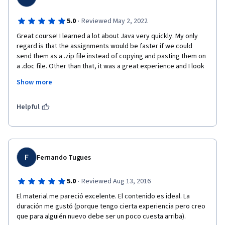
·
5.0
Reviewed May 2, 2022
Great course! I learned a lot about Java very quickly. My only 
regard is that the assignments would be faster if we could 
send them as a .zip file instead of copying and pasting them on 
a .doc file. Other than that, it was a great experience and I look 
forward to learning more in the next courses. Also, I'm not a 
Show more
native Spanish speaker so the course served as a chance to 
practice Spanish as well; the fact that I was able to learn so 
much (despite my B1 level in the language) means that the 
Helpful
course is very well structured, the teacher gives accessible 
explanations and the lessons are on point, even if it is very 
technical and complex; otherwise, I wouldn't be able to get 
much from it. Thank you and see you soon!
F
Fernando Tugues
·
5.0
Reviewed Aug 13, 2016
El material me pareció excelente. El contenido es ideal. La 
duración me gustó (porque tengo cierta experiencia pero creo 
que para alguién nuevo debe ser un poco cuesta arriba).