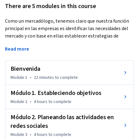
There are 5 modules in this course
Como un mercadólogo, tenemos claro que nuestra función 
principal en las empresas es identificar las necesidades del 
mercado y con base en ellas establecer estrategias de 
compra – venta que causen impacto y satisfagan las 
Read more
necesidades de los consumidores. Éste es un reto 
importante, pero además de ser creativos en la definición de 
estas estrategias, tenemos que tener en cuenta el desarrollo 
Bienvenida
que a través de los últimos años ha tenido el Internet y atrás 
Module 1
•
22 minutes
to complete
de él las redes sociales. Es por ello que hay que estar 
conscientes de la importancia que las redes van teniendo y 
Módulo 1. Estableciendo objetivos
cómo pueden ayudar a la promoción de los productos y 
Module 2
•
4 hours
to complete
servicios que como proveedor estamos ofreciendo. 
En este curso podrás conocer cómo se ejecuta una estrategia 
Módulo 2. Planeando las actividades en
de redes sociales y las consideraciones que debes de tener 
redes sociales
para controlar y medir el desempeño de tu estrategia. 
Module 3
•
4 hours
to complete
Podrás identificar cómo evaluar si es posible gestionar la 