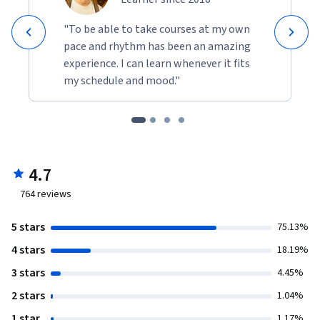
"To be able to take courses at my own
pace and rhythm has been an amazing
experience. I can learn whenever it fits
my schedule and mood."
4.7
764
reviews
5 stars
75.13%
4 stars
18.19%
3 stars
4.45%
2 stars
1.04%
1 star
1.17%