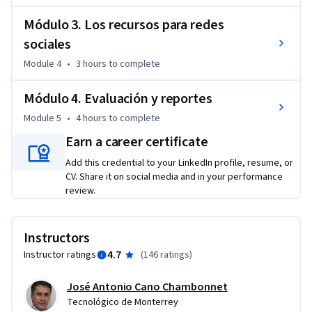
estrategia con recursos propios, si es necesario utilizar una 
Módulo 3. Los recursos para redes
agencia o si es apropiado hacerlo con un esquema mixto; 
también reconocerás la importancia de realizar una escucha 
sociales
activa y las herramientas que te permitirán desarrollar esta 
Module 4
•
3 hours
to complete
actividad, las plataformas más convenientes y la frecuencia 
más apropiada para tu negocio, los indicadores clave de 
Módulo 4. Evaluación y reportes
medir y cómo hacerlo y finalmente las técnicas para 
Module 5
•
4 hours
to complete
optimizar el desempeño de tu estrategia de redes sociales y 
Earn a career certificate
lograr tus objetivos.

Add this credential to your LinkedIn profile, resume, or
Seguramente te serán de gran utilidad dentro del ámbito de 
CV. Share it on social media and in your performance
review.
la mercadotecnia.
Instructors
4.7
Instructor ratings
(
146 ratings
)
José Antonio Cano Chambonnet
Tecnológico de Monterrey