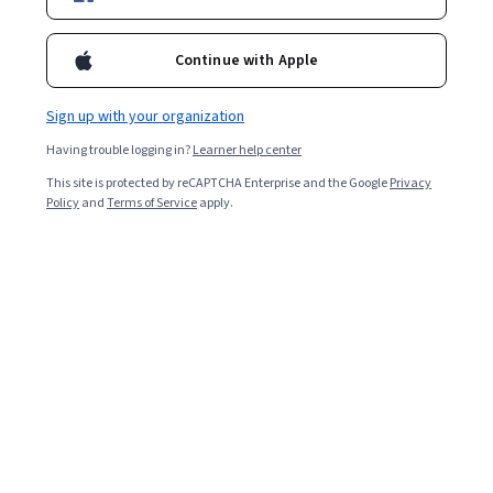
Continue with Apple
Sign up with your organization
Having trouble logging in?
Learner help center
This site is protected by reCAPTCHA Enterprise and the Google
Privacy
Policy
and
Terms of Service
apply.
Read in English. (Leer en inglés.)
Los analistas de datos recopilan, limpian y estudian
datos para ayudar a guiar decisiones comerciales. Si
estás considerando una carrera en este campo en
demanda, hay un camino por el que puedes comenzar: