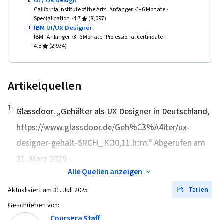
UI / UX Design
2
California Institute of the Arts
Anfänger
3–6 Monate
Specialization
4.7
(8,097)
IBM UI/UX Designer
3
IBM
Anfänger
3–6 Monate
Professional Certificate
4.8
(2,934)
Artikelquellen
1
.
Glassdoor. „
Gehälter als UX Designer in Deutschland
,
https://www.glassdoor.de/Geh%C3%A4lter/ux-
designer-gehalt-SRCH_KO0,11.htm.“ Abgerufen am
31. März 2025.
Alle Quellen anzeigen
Teilen
Aktualisiert am
31. Juli 2025
Geschrieben von:
Coursera Staff