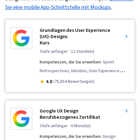
Sie eine mobile App-Schnittstelle mit Mockups
.
Grundlagen des User Experience
(UX)-Designs
Kurs
stufe anfänger
· 12 Stunde(n)
Kompetenzen, die Sie erwerben:
Sprint
Retrospectives, Ideation, User Experience
Design, User Research, UI/UX Research,
4.8
(75,854 Bewertungen)
Usability Testing, User Interface and User
Experience (UI/UX) Design, Sprint Planning, User
Centered Design, User Experience, Human
Google UX Design
Centered Design, Wireframing, Design Thinking,
Berufsbezogenes Zertifikat
Usability, Design, Design Research, Prototyping
stufe anfänger
· 6 Monat(e)
Kompetenzen, die Sie erwerben:
Design