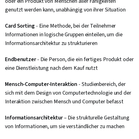
oder ein Produkt von Menschen aller Fähigkeiten
Entwurfsdokumente, Layout Gestaltung,
genutzt werden kann, unabhängig von ihrer Situation
Persona-Entwicklung, Menschliche Faktoren,
Lösung Design, Analyse der Wettbewerber,
Card Sorting
- Eine Methode, bei der Teilnehmer
Forschungsmethodologien, Informationen zum
Informationen in logische Gruppen einteilen, um die
Datenschutz, Forschungsdesign, Daten-Ethik
Informationsarchitektur zu strukturieren
Endbenutzer
- Die Person, die ein fertiges Produkt oder
eine Dienstleistung nach dem Kauf nutzt
Mensch-Computer-Interaktion
- Studienbereich, der
sich mit dem Design von Computertechnologie und der
Interaktion zwischen Mensch und Computer befasst
Informationsarchitektur
– Die strukturelle Gestaltung
von Informationen, um sie verständlicher zu machen