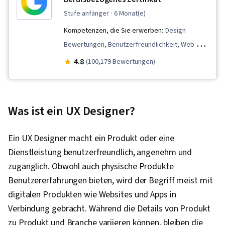
stufe anfänger
· 6 Monat(e)
Kompetenzen, die Sie erwerben:
Design
Bewertungen, Benutzerfreundlichkeit, Web-
Design, Design der Benutzeroberfläche und
4.8
(100,179 Bewertungen)
Benutzererfahrung (UI/UX),
Benutzerfreundliches Design,
Benutzererfahrung, Präsentationen,
Was ist ein UX Designer?
Informationsarchitektur, Web-Präsenz, Figma
(Entwurfssoftware), Leitlinien für die
Ein UX Designer macht ein Produkt oder eine
Zugänglichkeit von Webinhalten,
Dienstleistung benutzerfreundlich, angenehm und
Nutzerforschung, Prüfung der
zugänglich. Obwohl auch physische Produkte
Benutzerfreundlichkeit, Storyboarding,
Benutzererfahrungen bieten, wird der Begriff meist mit
Interviewing-Fähigkeiten, Reaktionsfähiges
digitalen Produkten wie Websites und Apps in
Web-Design, UI/UX-Forschung, Persona
Verbindung gebracht. Während die Details von Produkt
(Benutzererfahrung), Design Thinking,
zu Produkt und Branche variieren können, bleiben die