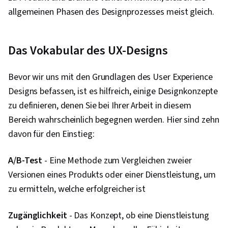
Wireframing, Gestaltungselemente und -
allgemeinen Phasen des Designprozesses meist gleich.
prinzipien, Prototyping, Interaktionsdesign,
Anwenderbericht, Benutzeroberfläche (UI),
Benutzerzentriertes Design, Ideenfindung,
Das Vokabular des UX-Designs
Design erleben, Designforschung,
Menschenzentriertes Design,
Bevor wir uns mit den Grundlagen des User Experience
Plattformübergreifende Entwicklung, Design-
Designs befassen, ist es hilfreich, einige Designkonzepte
Strategien, Generative KI, Attrappen, Grafische
zu definieren, denen Sie bei Ihrer Arbeit in diesem
und visuelle Gestaltung, Typografie,
Bereich wahrscheinlich begegnen werden. Hier sind zehn
Benutzeroberfläche (UI) Design, Technische
davon für den Einstieg:
Kommunikation, Entwurf von Systemen,
A/B-Test
- Eine Methode zum Vergleichen zweier
Interaktives Design, Bewegte Grafiken, Sprint-
Versionen eines Produkts oder einer Dienstleistung, um
Retrospektiven, Sprint-Planung, Gestaltung,
zu ermitteln, welche erfolgreicher ist
Berufliche Entwicklung, Prompt Engineering
Tools, Schnelles Engineering, Branding, KI-
Zugänglichkeit
- Das Konzept, ob eine Dienstleistung
Kenntnisse, Google Gemini, Software-