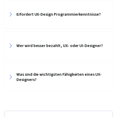
Benutzerzentriertes Design, Ideenfindung,
Design erleben, Designforschung,
Erfordert UX-Design Programmierkenntnisse?
Menschenzentriertes Design,
Plattformübergreifende Entwicklung, Design-
Strategien, Generative KI, Attrappen, Grafische
und visuelle Gestaltung, Typografie,
Wer wird besser bezahlt, UX- oder UI-Designer?
Benutzeroberfläche (UI) Design, Technische
Kommunikation, Entwurf von Systemen,
Interaktives Design, Bewegte Grafiken, Sprint-
Retrospektiven, Sprint-Planung, Gestaltung,
Was sind die wichtigsten Fähigkeiten eines UX-
Berufliche Entwicklung, Prompt Engineering
Designers?
Tools, Schnelles Engineering, Branding, KI-
Kenntnisse, Google Gemini, Software-
Entwurfsdokumente, Layout Gestaltung,
Persona-Entwicklung, Menschliche Faktoren,
Lösung Design, Analyse der Wettbewerber,