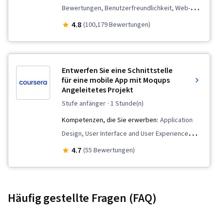
Bewertungen, Benutzerfreundlichkeit, Web-
Design, Design der Benutzeroberfläche und
4.8
(100,179 Bewertungen)
Benutzererfahrung (UI/UX),
Benutzerfreundliches Design,
Benutzererfahrung, Präsentationen,
Entwerfen Sie eine Schnittstelle
Informationsarchitektur, Web-Präsenz, Figma
für eine mobile App mit Moqups
Angeleitetes Projekt
(Entwurfssoftware), Leitlinien für die
Zugänglichkeit von Webinhalten,
stufe anfänger
· 1 Stunde(n)
Nutzerforschung, Prüfung der
Kompetenzen, die Sie erwerben:
Application
Benutzerfreundlichkeit, Storyboarding,
Design, User Interface and User Experience
Interviewing-Fähigkeiten, Reaktionsfähiges
(UI/UX) Design, Mockups, Experience Design,
4.7
(55 Bewertungen)
Web-Design, UI/UX-Forschung, Persona
Design, Interaction Design, User Interface (UI),
(Benutzererfahrung), Design Thinking,
User Experience Design, User Flows, UI
Wireframing, Gestaltungselemente und -
Components, Interactive Design, Wireframing
Häufig gestellte Fragen (FAQ)
prinzipien, Prototyping, Interaktionsdesign,
Anwenderbericht, Benutzeroberfläche (UI),