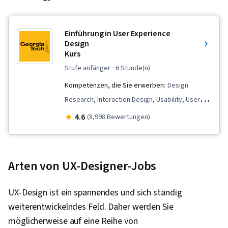
Einführung in User Experience
Design
Kurs
stufe anfänger
· 6 Stunde(n)
Kompetenzen, die Sie erwerben:
Design
Research, Interaction Design, Usability, User
Research, Requirements Elicitation, User
4.6
(8,998 Bewertungen)
Interface (UI) Design, UI/UX Research,
Prototyping, User Experience Design, Usability
Testing, User Centered Design, Requirements
Arten von UX-Designer-Jobs
Analysis, User Interface and User Experience
(UI/UX) Design, User Interface (UI), User
UX-Design ist ein spannendes und sich ständig
Experience
weiterentwickelndes Feld. Daher werden Sie
möglicherweise auf eine Reihe von