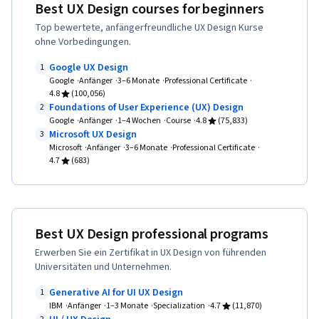
Best UX Design courses for beginners
Forschungsmethodologien, Informationen zum
Top bewertete, anfängerfreundliche UX Design Kurse
Datenschutz, Forschungsdesign, Daten-Ethik
ohne Vorbedingungen.
Google UX Design
1
Google
Anfänger
3–6 Monate
Professional Certificate
4.8
(100,056)
Foundations of User Experience (UX) Design
2
Google
Anfänger
1–4 Wochen
Course
4.8
(75,833)
Microsoft UX Design
3
Microsoft
Anfänger
3–6 Monate
Professional Certificate
4.7
(683)
Best UX Design professional programs
Erwerben Sie ein Zertifikat in UX Design von führenden
Universitäten und Unternehmen.
Generative AI for UI UX Design
1
IBM
Anfänger
1–3 Monate
Specialization
4.7
(11,870)