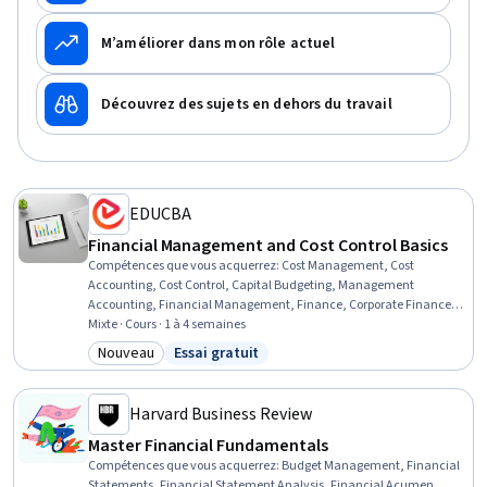
M’améliorer dans mon rôle actuel
Découvrez des sujets en dehors du travail
EDUCBA
Financial Management and Cost Control Basics
Compétences que vous acquerrez
:
Cost Management, Cost
Accounting, Cost Control, Capital Budgeting, Management
Accounting, Financial Management, Finance, Corporate Finance,
Expense Management, Financial Analysis, Investment
Mixte · Cours · 1 à 4 semaines
Management, Financial Planning, Decision Making
Nouveau
Essai gratuit
Catégorie : Nouveau
Statut : Essai gratuit
Harvard Business Review
Master Financial Fundamentals
Compétences que vous acquerrez
:
Budget Management, Financial
Statements, Financial Statement Analysis, Financial Acumen,