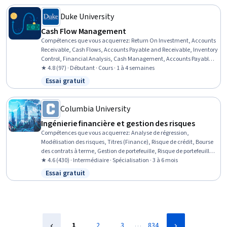
Duke University
Cash Flow Management
Compétences que vous acquerrez
:
Return On Investment, Accounts
Receivable, Cash Flows, Accounts Payable and Receivable, Inventory
Control, Financial Analysis, Cash Management, Accounts Payable,
Working Capital, Business Metrics, Financial Acumen, Financial
★ 4.8 (97) · Débutant · Cours · 1 à 4 semaines
Data, Financial Statements, Performance Measurement, Capital
Essai gratuit
Statut : Essai gratuit
Expenditure, Operational Efficiency, Strategic Decision-Making
Columbia University
Ingénierie financière et gestion des risques
Compétences que vous acquerrez
:
Analyse de régression,
Modélisation des risques, Titres (Finance), Risque de crédit, Bourse
des contrats à terme, Gestion de portefeuille, Risque de portefeuille,
Méthodes statistiques, Liquidité du marché, Marchés des capitaux,
★ 4.6 (430) · Intermédiaire · Spécialisation · 3 à 6 mois
Gestion des actifs, Modélisation financière, Modélisation
Essai gratuit
Statut : Essai gratuit
mathématique, Marché financier, Prêts hypothécaires, Estimation,
Investissements, Gestion des investissements, Mathématiques
appliquées, Produits dérivés
…
1
2
3
834