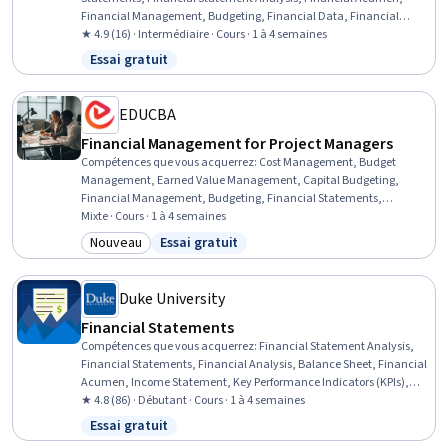
Financial Management, Budgeting, Financial Data, Financial
Analysis, Financial Planning, Finance, Performance Analysis,
★ 4.9 (16) · Intermédiaire · Cours · 1 à 4 semaines
Resource Allocation, Variance Analysis, Cost Benefit Analysis,
Essai gratuit
Statut : Essai gratuit
Investment Management, Return On Investment, Team
Performance Management, Investments
EDUCBA
Financial Management for Project Managers
Compétences que vous acquerrez
:
Cost Management, Budget
Management, Earned Value Management, Capital Budgeting,
Financial Management, Budgeting, Financial Statements,
Financial Analysis, Financial Statement Analysis, Financial
Mixte · Cours · 1 à 4 semaines
Acumen, Project Finance, Project Performance, Gross Profit, Project
Nouveau
Essai gratuit
Catégorie : Nouveau
Statut : Essai gratuit
Controls, Financial Data, Cash Flows, Project Management, Return
On Investment, Financial Reporting, Income Statement
Duke University
Financial Statements
Compétences que vous acquerrez
:
Financial Statement Analysis,
Financial Statements, Financial Analysis, Balance Sheet, Financial
Acumen, Income Statement, Key Performance Indicators (KPIs),
Financial Reporting, Financial Data, Performance Metric,
★ 4.8 (86) · Débutant · Cours · 1 à 4 semaines
Performance Measurement, Business Reporting, Cash Flows
Essai gratuit
Statut : Essai gratuit