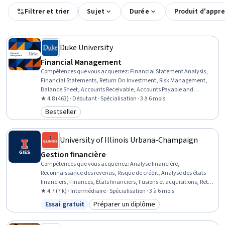
Filtrer et trier
Sujet
Durée
Produit d'appr
Duke University
Financial Management
Compétences que vous acquerrez
:
Financial Statement Analysis,
Financial Statements, Return On Investment, Risk Management,
Balance Sheet, Accounts Receivable, Accounts Payable and
Receivable, Inventory Control, Business Risk Management, Credit
★ 4.8 (463) · Débutant · Spécialisation · 3 à 6 mois
Risk, Income Statement, Financial Acumen, Risk Mitigation,
Bestseller
Catégorie : Bestseller
Operational Risk, Resource Allocation, Financial Analysis, Cash
Flows, Strategic Decision-Making, Operational Efficiency,
Stakeholder Communications
University of Illinois Urbana-Champaign
Gestion financière
Compétences que vous acquerrez
:
Analyse financière,
Reconnaissance des revenus, Risque de crédit, Analyse des états
financiers, Finances, États financiers, Fusions et acquisitions, Retour
sur investissement, Modélisation financière, Comptabilité
★ 4.7 (7 k) · Intermédiaire · Spécialisation · 3 à 6 mois
financière, Comptabilité, Flux de trésorerie, Comptes de
Essai gratuit
Préparer un diplôme
Statut : Essai gratuit
Catégorie : Préparer un diplôme
régularisation, Investissements, Gestion financière, Examen par les
pairs, Finance d'entreprise, Gestion des investissements,