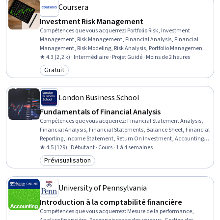
Comptabilité d'exercice, Gestion des risques
Coursera
Investment Risk Management
Compétences que vous acquerrez
:
Portfolio Risk, Investment
Management, Risk Management, Financial Analysis, Financial
Management, Risk Modeling, Risk Analysis, Portfolio Management,
Financial Market, Investments, Statistics
★ 4.3 (2,2 k) · Intermédiaire · Projet Guidé · Moins de 2 heures
Gratuit
Catégorie : Gratuit
London Business School
Fundamentals of Financial Analysis
Compétences que vous acquerrez
:
Financial Statement Analysis,
Financial Analysis, Financial Statements, Balance Sheet, Financial
Reporting, Income Statement, Return On Investment, Accounting,
Investments, Cash Flows
★ 4.5 (129) · Débutant · Cours · 1 à 4 semaines
Prévisualisation
Catégorie : Prévisualisation
University of Pennsylvania
Introduction à la comptabilité financière
Compétences que vous acquerrez
:
Mesure de la performance,