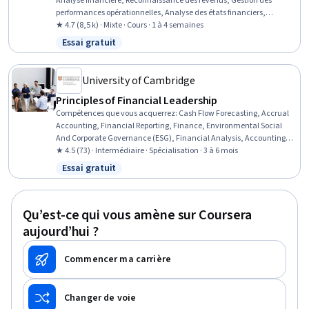
Analyse financière, Reconnaissance des revenus, Gestion des
performances opérationnelles, Analyse des états financiers,
Registres comptables, Comptabilité, Indicateurs d'activité, Principes
★ 4.7 (8,5 k) · Mixte · Cours · 1 à 4 semaines
comptables généralement acceptés (GAAP), Bilan, États financiers,
Essai gratuit
Statut : Essai gratuit
Retour sur investissement, Comptabilité financière, Comptabilité,
Flux de trésorerie, Compte de résultat, Comptes de régularisation,
Rapports financiers, Comptabilité d'exercice
University of Cambridge
Principles of Financial Leadership
Compétences que vous acquerrez
:
Cash Flow Forecasting, Accrual
Accounting, Financial Reporting, Finance, Environmental Social
And Corporate Governance (ESG), Financial Analysis, Accounting,
Financial Management, Financial Modeling, Corporate Finance,
★ 4.5 (73) · Intermédiaire · Spécialisation · 3 à 6 mois
Capital Markets, Cash Flows, Financial Statements, Accruals,
Essai gratuit
Statut : Essai gratuit
Depreciation, Key Performance Indicators (KPIs), Investments,
Loans, Strategic Decision-Making, Problem Solving
Qu’est-ce qui vous amène sur Coursera
aujourd’hui ?
Commencer ma carrière
Changer de voie