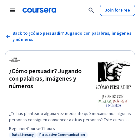
Join for Free
Back to ¿Cómo persuadir? Jugando con palabras, imágenes
y números
¿Cómo persuadir? Jugando
con palabras, imágenes y
números
¿Te has planteado alguna vez mediante qué mecanismos algunas
personas consiguen convencer a otras personas? Este curso da
respuesta a la pregunta y está dirigido a cualquier individuo
Beginner
·
Course
·
7 hours
interesado por los mecanismos de la argumentación en el siglo
Data Literacy
Persuasive Communication
Status: Data Literacy
Status: Persuasive Communication
XXI. Aprenderemos la base de la comunicación persuasiva y el