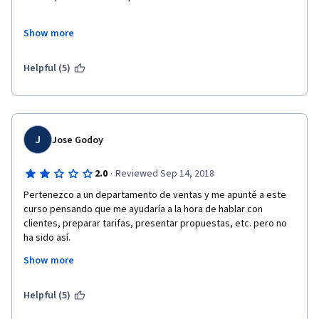
Los profesores son muy amenos, esperare ansiosa una 
Show more
segunda parte.
Saludos 
Helpful (5)
J
Jose Godoy
·
2.0
Reviewed Sep 14, 2018
Pertenezco a un departamento de ventas y me apunté a este 
curso pensando que me ayudaría a la hora de hablar con 
clientes, preparar tarifas, presentar propuestas, etc. pero no 
ha sido así. 
Show more
En mi opinión, los conceptos que enseñan son excesivamente 
teóricos, y la parte que trata de ser más práctica resulta 
excesivamente básica. También hay apartados del curso que, 
Helpful (5)
al resultar los vídeos tan básicos, después han de recomendar 