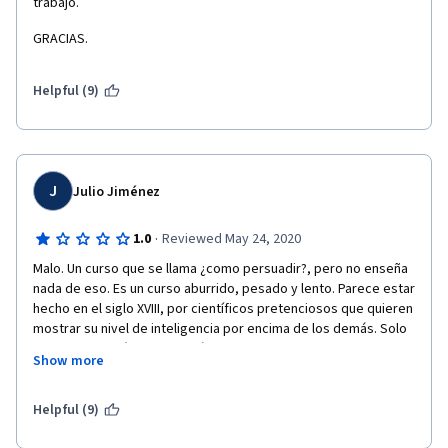
trabajo.
GRACIAS.
Helpful (9)
J
Julio Jiménez
·
1.0
Reviewed May 24, 2020
Malo. Un curso que se llama ¿como persuadir?, pero no enseña 
nada de eso. Es un curso aburrido, pesado y lento. Parece estar 
hecho en el siglo XVIII, por científicos pretenciosos que quieren 
mostrar su nivel de inteligencia por encima de los demás. Solo 
discursos filosóficos y lingüísticos complejos y sin utilidad 
Show more
diaria. Es como inscribirse en un curso de helados y usted solo 
reciba clases de química, matemáticas, historia de la química, 
de los alimentos y conocer las vidas de los científicos que 
Helpful (9)
crearon los sabores. En conclusión, hacen de la persuacion algo 