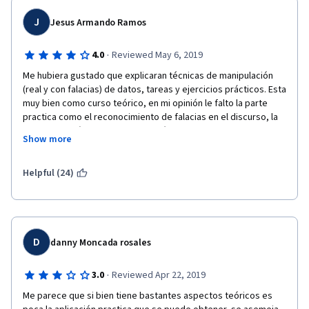
J
Jesus Armando Ramos
·
4.0
Reviewed May 6, 2019
Me hubiera gustado que explicaran técnicas de manipulación 
(real y con falacias) de datos, tareas y ejercicios prácticos. Esta 
muy bien como curso teórico, en mi opinión le falto la parte 
practica como el reconocimiento de falacias en el discurso, la 
lectura de imágenes para expresión de argumentos y la 
Show more
manipulación e inferencia numérica tanto para descubrir 
falacias como para demostrar tesis. Sin embargo agradezco su 
esfuerzo y la oportunidad de acceso al material. Saludos desde 
Helpful (24)
Mexico.
D
danny Moncada rosales
·
3.0
Reviewed Apr 22, 2019
Me parece que si bien tiene bastantes aspectos teóricos es 