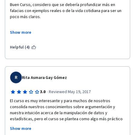
Buen Curso, considero que se debería profundizar más en 
falacias con ejemplos reales o de la vida cotidiana para ser un 
poco más claros. 
Show more
Excelente el enfoque numérico y de Imagen.
Helpful (4)
R
Rita Asmara Gay Gómez
·
3.0
Reviewed May 19, 2017
El curso es muy interesante y para muchos de nosotros 
consolida nuestros conocimientos sobre argumentación y 
nuestra intuición acerca de la manipulación de datos y 
estadísticas, pero el curso se plantea como algo más práctico 
desde su título y esta parte no la desarrolla el curso, sino que 
Show more
se queda a un nivel básicamente teórico. Será importante, 