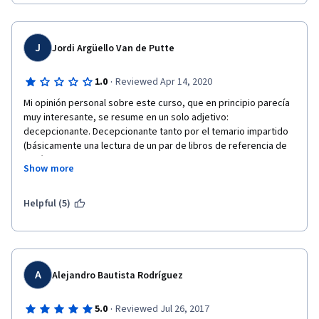
6 o 7 artículos de apoyo.
J
Jordi Argüello Van de Putte
·
1.0
Reviewed Apr 14, 2020
Mi opinión personal sobre este curso, que en principio parecía 
muy interesante, se resume en un solo adjetivo: 
decepcionante. Decepcionante tanto por el temario impartido 
(básicamente una lectura de un par de libros de referencia de 
Retórica y un tutorial simplista de como elaborar Power Points 
Show more
dirigido a alumnos de 12 años) como por las escasas aptitudes 
pedagógicas que muestran los docentes, que lejos de 
despertar interés en el alumnado le sumergen en un espeso 
Helpful (5)
sopor del que poco saca en claro.
Desde luego quiero mostrar mi sorpresa ante la bajísima 
calidad de este curso, para nada es acorde con los estándares 
de calidad propios de esta plataforma, que flaco favor hace a 
A
Alejandro Bautista Rodríguez
la imagen pública de una institución como la Universidad 
Autónoma de Barcelona
·
5.0
Reviewed Jul 26, 2017