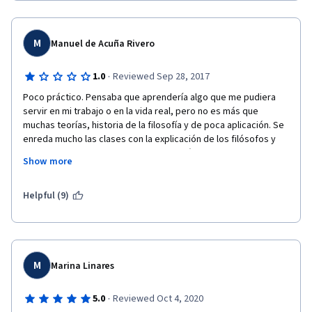
aburrido, monótono y hecho para discursos de viejos 
bibliotecarios
M
Manuel de Acuña Rivero
·
1.0
Reviewed Sep 28, 2017
Poco práctico. Pensaba que aprendería algo que me pudiera 
servir en mi trabajo o en la vida real, pero no es más que 
muchas teorías, historia de la filosofía y de poca aplicación. Se 
enreda mucho las clases con la explicación de los filósofos y 
muy poco en aplicaciones directas o prácticas.
Show more
Decepcionado
Helpful (9)
M
Marina Linares
·
5.0
Reviewed Oct 4, 2020