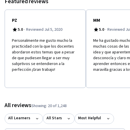
Featured reviews
PZ
MM
·
·
5.0
Reviewed Jul 5, 2020
5.0
Reviewed Jul
Personalmente me gusto mucho la
Me ha gustado mucho
practicidad con la que los docentes
muchas cosas de las 
abordaron estos temas que a pesar
idea y que aparente
de que pudiesen llegar a ser muy
desconocía y claro 
subjetivos se entendieron a la
aprender entonces e
perfección ¡Gran trabajo!
maravilla gracias a l
All reviews
Showing: 20 of 1,248
All Learners
All Stars
Most Helpful