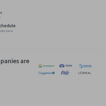
s
s
schedule
 own pace
panies are