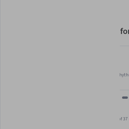
Show 5 more
Why people choose Coursera for
Felipe M.
Learner since 2018
"To be able to take courses at my own pace and rhyth
fits my schedule and mood."
Learner reviews
Showing 3 of 37