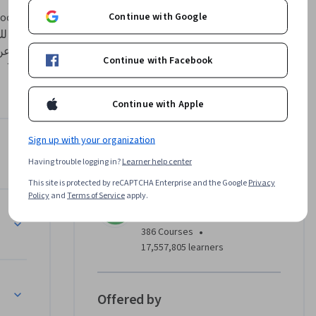
Continue with Google
Continue with Facebook
Continue with Apple
Sign up with your organization
Instructor
Having trouble logging in?
Learner help center
4.5
Instructor ratings
(
10 ratings
)
العملية لإنجاز مهام محلل البيانات الشائعة باستخدام أفضل الأدوات والموارد.
This site is protected by reCAPTCHA Enterprise and the Google
Privacy
Policy
and
Terms of Service
apply.
Google Career Certificates
Google
•
386 Courses
17,557,805 learners
Offered by