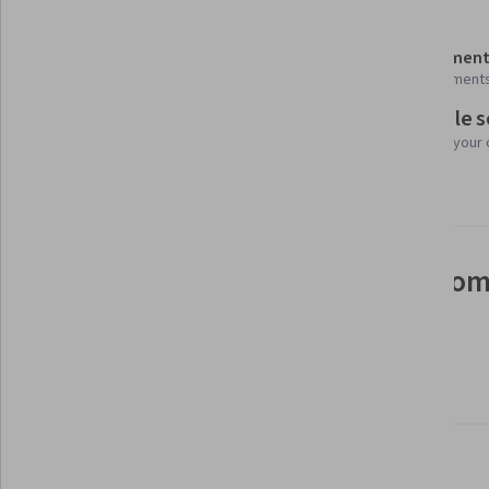
Details to know
Shareable certificate
Assessment
Add to your LinkedIn profile
8 assignment
Flexible 
Taught in Arabic
Learn at your
Video subtitles available
See how employees at top com
mastering in-demand skills
Learn more about Coursera for Business