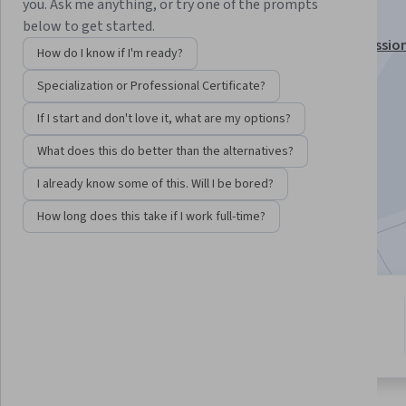
الحالة
you. Ask me anything, or try one of the prompts
below to get started.
This course is part of
تحليلات البيانات من Google Professional
How do I know if I'm ready?
Certificate
Specialization or Professional Certificate?
Instructor:
Google Career Certificates
If I start and don't love it, what are my options?
What does this do better than the alternatives?
Enroll for free
Starts Aug 5
I already know some of this. Will I be bored?
How long does this take if I work full-time?
Included with
•
Learn more
4 modules
4.9
Gain insight into a topic and learn
37 reviews
the fundamentals.