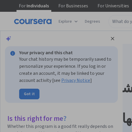
For
Individuals
For
Businesses
For
Universities
Explore
Degrees
Browse
Data Science
Data Analysis
Your privacy and this chat
Your chat history may be temporarily saved to
personalize your experience. If you log in or
create an account, it may be linked to your
account activity [see
Privacy Notice
]
روع كابستون لشهادة
Got it
تحليلات البيانات من
Google: الانتهاء من دراسة
Is this right for me?
Whether this program is a good fit really depends on