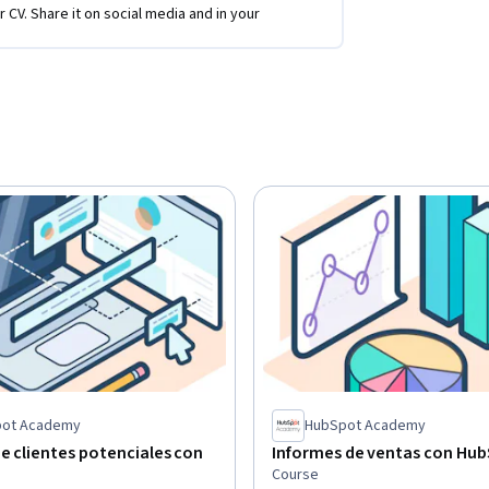
como un proyecto al final del curso.

r CV. Share it on social media and in your
iciar su carrera en ventas, ya sea que esté 
see perfeccionar sus habilidades en su rol 
onocimiento previo o experiencia para 
ot Academy
HubSpot Academy
e clientes potenciales con
Informes de ventas con Hu
Course