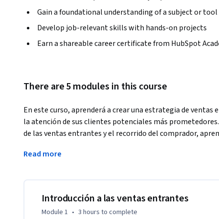
Gain a foundational understanding of a subject or tool
Develop job-relevant skills with hands-on projects
Earn a shareable career certificate from HubSpot Aca
There are 5 modules in this course
En este curso, aprenderá a crear una estrategia de ventas
la atención de sus clientes potenciales más prometedores.
de las ventas entrantes y el recorrido del comprador, apren
como a encontrar y priorizar compradores activos. Descubri
Read more
creando y usando una secuencia de alcance. A continuación, u
identificar los detalles de sus prospectos, incluidos sus CGP, 
sus nuevos conocimientos para diseñar una presentación de
múltiples pasos para desarrollar una estrategia de ventas
Introducción a las ventas entrantes
Al final de este curso, será capaz de:

Module 1
•
3 hours
to complete