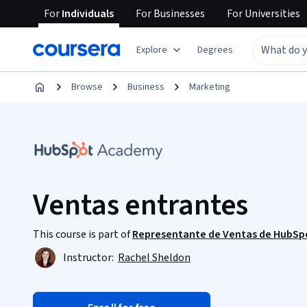
For
Individuals
For
Businesses
For
Universities
Explore
Degrees
Browse
Business
Marketing
Ventas entrantes
This course is part of
Representante de Ventas de HubSpot
Instructor:
Rachel Sheldon