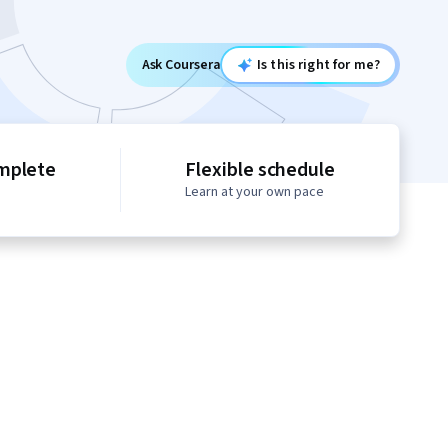
Ask Coursera
Is this right for me?
mplete
Flexible schedule
Learn at your own pace