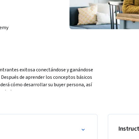
demy
 entrantes exitosa conectándose y ganándose 
 Después de aprender los conceptos básicos 
derá cómo desarrollar su buyer persona, así 
rá cómo llegar a estos clientes potenciales 
sará marcos de calificación para perfilar e 
TCI y BA. Al finalizar el curso, podrá aplicar 
 ventas personalizada y un proyecto de 
 entrantes.
Instruc