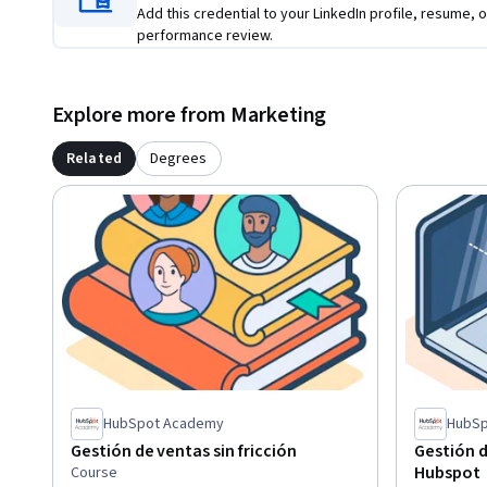
presentación de ventas.  Recopilará su trabajo y lo enviará 
Add this credential to your LinkedIn profile, resume, o
performance review.
Este curso está dirigido a cualquier persona interesada en in
cambiando de carrera y buscando un rol de nivel básico, o de
Explore more from Marketing
actual como representante de ventas. No requiere ningún c
comenzar.
Related
Degrees
HubSpot Academy
HubSp
Gestión de ventas sin fricción
Gestión d
Hubspot
Course