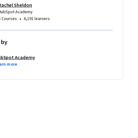
Rachel Sheldon
HubSpot Academy
•
8 Courses
6,191 learners
 by
ubSpot Academy
arn more