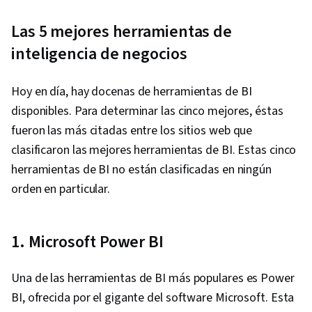
Relationship Management, Performance
Las 5 mejores herramientas de
Analysis, Customer Service, Web Analytics,
Presentations, Portfolio Management,
inteligencia de negocios
Performance marketing, Web Analytics and
SEO, Performance Metric, Data-Driven Decision-
Hoy en día, hay docenas de herramientas de BI
Making
disponibles. Para determinar las cinco mejores, éstas
fueron las más citadas entre los sitios web que
clasificaron las mejores herramientas de BI. Estas cinco
herramientas de BI no están clasificadas en ningún
orden en particular.
1. Microsoft Power BI
Una de las herramientas de BI más populares es Power
BI, ofrecida por el gigante del software Microsoft. Esta