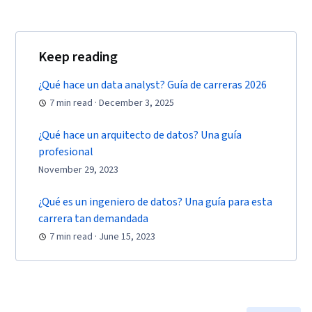
Programming, SQL, Data-Driven Decision-
Making, Data Sharing, Data Visualization
Software, Tableau Software, Data
Keep reading
Transformation, Data Quality, Data Integrity,
¿Qué hace un data analyst? Guía de carreras 2026
Sample Size Determination, Dashboard,
7 min read · December 3, 2025
Stakeholder Management, Quantitative
Research, Analysis, Problem Solving,
¿Qué hace un arquitecto de datos? Una guía
Expectation Management, Communication
profesional
Strategies, Stakeholder Engagement, Business
November 29, 2023
Analysis, Prompt Engineering Tools,
¿Qué es un ingeniero de datos? Una guía para esta
Professional Development, Branding, AI
carrera tan demandada
literacy, Prompt Engineering, Google Gemini,
7 min read · June 15, 2023
Generative AI, Data Security, Data Collection,
Unstructured Data, Metadata Management,
Databases, Data Import/Export, Data Access,
Google Sheets, Pivot Tables And Charts, Excel