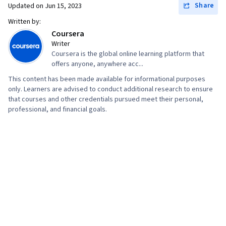
Formulas, Query Languages, Data Compilation,
Share
Updated on
Jun 15, 2023
Data Integration, Database Management,
Written by:
Coursera
Consolidation, Dashboard Creation, Web
Writer
Content Accessibility Guidelines, Technical
Coursera is the global online learning platform that
Communication, Presentations, Driving
offers anyone, anywhere acc...
engagement, Design Elements And Principles,
This content has been made available for informational purposes
only. Learners are advised to conduct additional research to ensure
Case Studies, Portfolio Management, Artificial
that courses and other credentials pursued meet their personal,
Intelligence, Data Analysis Software, AI
professional, and financial goals.
Enablement