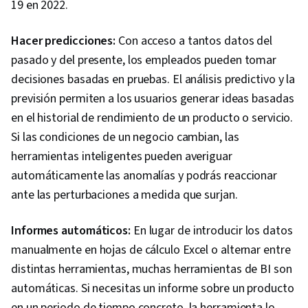
19 en 2022.
Marketing Strategy and Techniques, Marketing
Strategies, Customer Analysis, Digital
Hacer predicciones:
Con acceso a tantos datos del
Marketing, Digital Advertising, Target Audience,
pasado y del presente, los empleados pueden tomar
Market Research, Sales, Order Processing,
decisiones basadas en pruebas. El análisis predictivo y la
Business Research, Sales Strategy, General
previsión permiten a los usuarios generar ideas basadas
Sales Practices, Retail Store Operations,
en el historial de rendimiento de un producto o servicio.
Market Trend, Retail Management, Order
Si las condiciones de un negocio cambian, las
Delivery, Shipping and Receiving, Order
herramientas inteligentes pueden averiguar
Management, Customer Retention,
automáticamente las anomalías y podrás reaccionar
Copywriting, Smart Goals, Email Automation,
ante las perturbaciones a medida que surjan.
Digital Marketing Campaigns, Campaign
Planning, Content Performance Analysis,
Informes automáticos:
En lugar de introducir los datos
Marketing Automation, Digital Analysis, Digital
manualmente en hojas de cálculo Excel o alternar entre
Marketing Tools, Marketing Analytics, Key
distintas herramientas, muchas herramientas de BI son
Performance Indicators (KPIs), Promotional
automáticas. Si necesitas un informe sobre un producto
Strategies, Personally Identifiable Information,
en un periodo de tiempo concreto, la herramienta lo