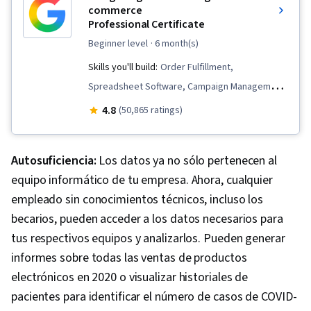
commerce
Professional Certificate
beginner level
· 6 month(s)
Skills you'll build:
Order Fulfillment,
Spreadsheet Software, Campaign Management,
Email Marketing, Online Advertising, Social
4.8
(50,865 ratings)
Media Marketing, Web Presence, Loyalty
Programs, Paid media, Interviewing Skills, E-
Autosuficiencia:
Los datos ya no sólo pertenecen al
Commerce, Search Engine Optimization, Media
equipo informático de tu empresa. Ahora, cualquier
Planning, Performance Measurement, Google
empleado sin conocimientos técnicos, incluso los
Ads, Social Media Management, Social Media
becarios, pueden acceder a los datos necesarios para
Strategy, Client Services, Marketing, Data
tus respectivos equipos y analizarlos. Pueden generar
Storytelling, Keyword Research, Search Engine
informes sobre todas las ventas de productos
Marketing, Content Optimization, Customer
electrónicos en 2020 o visualizar historiales de
Engagement, Conversion Funnel Analysis,
pacientes para identificar el número de casos de COVID-
Persona Development, Advertising Campaigns,