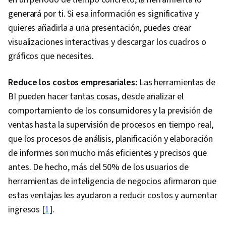
Data Ethics, Information Privacy, Content
generará por ti. Si esa información es significativa y
Scheduling, Social Media Content, Driving
quieres añadirla a una presentación, puedes crear
engagement, Brand Awareness, Content
visualizaciones interactivas y descargar los cuadros o
Creation, Social Media Campaigns, Brand
gráficos que necesites.
Management, Branding, Digital Media Strategy,
Advertising, Drive Engagement, Prompt
Reduce los costos empresariales:
Las herramientas de
Engineering Tools, Professional Development,
BI pueden hacer tantas cosas, desde analizar el
AI literacy, Prompt Engineering, Google Gemini,
comportamiento de los consumidores y la previsión de
Generative AI, A/B Testing, Google Analytics,
ventas hasta la supervisión de procesos en tiempo real,
Return On Investment, Pivot Tables And Charts,
que los procesos de análisis, planificación y elaboración
Data Presentation, Media Buying, Marketing
de informes son mucho más eficientes y precisos que
Planning, Marketing Effectiveness, Media
antes. De hecho, más del 50% de los usuarios de
Strategy, Data-Driven Marketing, Customer
herramientas de inteligencia de negocios afirmaron que
Relationship Building, Brand Loyalty, Product
estas ventajas les ayudaron a reducir costos y aumentar
Improvement, Customer and Client Support,
ingresos [
1
].
Relationship Management, Customer