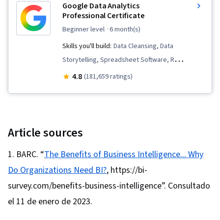
Google Data Analytics
Professional Certificate
beginner level
· 6 month(s)
Skills you'll build:
Data Cleansing, Data
Storytelling, Spreadsheet Software, R
(Software), Stakeholder Communications, Data
4.8
(181,659 ratings)
Visualization, Interactive Data Visualization,
Sampling (Statistics), LinkedIn, Web Presence,
Data Presentation, Interviewing Skills, Data
Validation, Data Structures, Data Analysis,
Article sources
Ggplot2, Object Oriented Programming (OOP),
BARC. “
The Benefits of Business Intelligence... Why
File Management, Data Ethics, Rmarkdown,
Do Organizations Need BI?
, https://bi-
Python Programming, NumPy, Pandas (Python
Package), Scripting, Analytics, Data
survey.com/benefits-business-intelligence”. Consultado
Manipulation, Analytical Skills, Programming
el 11 de enero de 2023.
Principles, Data Processing, Computer