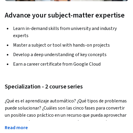
Advance your subject-matter expertise
Learn in-demand skills from university and industry
experts
Master a subject or tool with hands-on projects
Develop a deep understanding of key concepts
Earn a career certificate from Google Cloud
Specialization - 2 course series
¿Qué es el aprendizaje automático? ¿Qué tipos de problemas 
puede solucionar? ¿Cuáles son las cinco fases para convertir 
un posible caso práctico en un recurso que pueda aprovechar 
la tecnología de aprendizaje automático? ¿Por qué es 
Read more
importante no saltarse fases? ¿Por qué las redes neuronales 