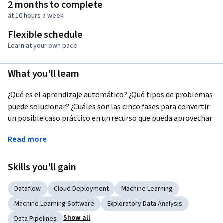
2 months to complete
at 10 hours a week
Flexible schedule
Learn at your own pace
What you'll learn
¿Qué es el aprendizaje automático? ¿Qué tipos de problemas 
puede solucionar? ¿Cuáles son las cinco fases para convertir 
un posible caso práctico en un recurso que pueda aprovechar 
la tecnología de aprendizaje automático? ¿Por qué es 
Read more
importante no saltarse fases? ¿Por qué las redes neuronales 
son tan populares? ¿Cómo plantear un problema de 
Skills you'll gain
aprendizaje supervisado y encontrar una buena solución 
generalizable mediante un descenso de gradientes y una 
Dataflow
Cloud Deployment
Machine Learning
forma meditada de crear conjuntos de datos? Aprenda a 
escribir modelos de aprendizaje automático distribuido que 
Machine Learning Software
Exploratory Data Analysis
escalen en Tensorflow y que brinden predicciones de alto 
Show all
Data Pipelines