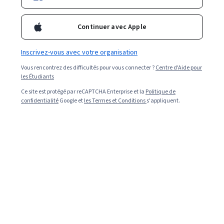
Continuer avec Apple
Inscrivez-vous avec votre organisation
Vous rencontrez des difficultés pour vous connecter ?
Centre d'Aide pour
les Étudiants
Ce site est protégé par reCAPTCHA Enterprise et la
Politique de
confidentialité
Google et
les Termes et Conditions
s'appliquent.
Read in English (Lire en anglais).
Un diplôme en commerce est une formation très prisée,
tant au niveau de la licence que du master. Selon les
statistiques du Ministère de l'Enseignement Supérieur,
les écoles de commerce accueillaient près de 244 000
étudiants en 2023, un chiffre qui ne cesse d'augmenter
depuis 1980 [
1
]. Les diplômés de ces formations