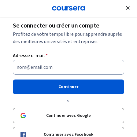
Inscrivez-vous
gratuitement
Se connecter ou créer un compte
BBA débouchés : Les 10 emplois recherchés
Profitez de votre temps libre pour apprendre auprès
(2026)
des meilleures universités et entreprises.
Adresse e-mail
*
BBA débouchés : Les 10
emplois recherchés (2026)
Continuer
Partager
Écrit par Coursera Staff •
Mise à jour à
5 déc. 2025
ou
Découvrez les BBA débouchés possibles, y compris 10
options de carrière potentielles et les exigences pour
Continuer avec Google
chaque rôle.
Continuer avec Facebook