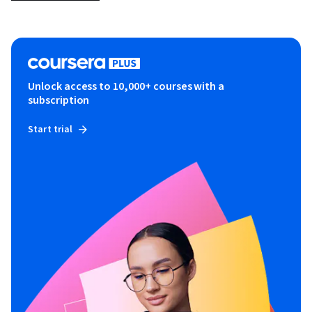
Unlock access to 10,000+ courses with a
subscription
Start trial