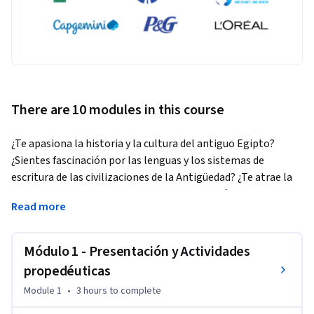
There are 10 modules in this course
¿Te apasiona la historia y la cultura del antiguo Egipto? 
¿Sientes fascinación por las lenguas y los sistemas de 
escritura de las civilizaciones de la Antigüedad? ¿Te atrae la 
idea de adentrarte en el secreto de los jeroglíficos egipcios y 
Read more
comprender las claves de su lectura e interpretación? ¡Si es 
así, este es tu curso!
Módulo 1 - Presentación y Actividades
Nuestro objetivo es el de iniciarte en la escritura jeroglífica, 
en sus signos y su funcionamiento, así como en la gramática 
propedéuticas
de la lengua egipcia clásica (la lengua de Sinuhé), con el fin de 
Module 1
•
3 hours
to complete
que, al término de las nueve semanas de duración del curso, 