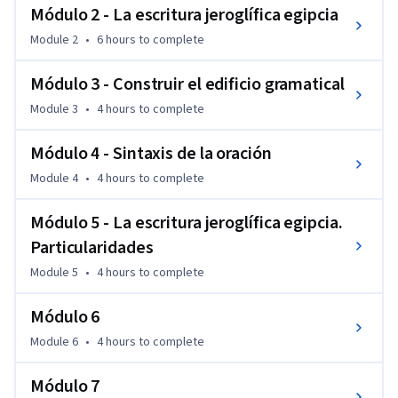
seas capaz de leer e interpretar con propiedad pasajes 
Módulo 2 - La escritura jeroglífica egipcia
sencillos de textos egipcios literarios y funerarios. Esto te 
Module 2
•
6 hours
to complete
permitirá, además, cuando viajes a Egipto o visites museos 
egiptológicos de todo el mundo, comprender mejor los 
Módulo 3 - Construir el edificio gramatical
monumentos y objetos con inscripciones jeroglíficas y, por 
Module 3
•
4 hours
to complete
tanto, disfrutarlos más.

Te garantizamos un planteamiento docente y unos 
Módulo 4 - Sintaxis de la oración
materiales de alto nivel académico, pensados para 
introducirte en la materia de una manera didáctica y 
Module 4
•
4 hours
to complete
progresiva, pero a la vez con la profundidad y el rigor debidos.

¿Qué te parece, empezamos ya?
Módulo 5 - La escritura jeroglífica egipcia.
Particularidades
Module 5
•
4 hours
to complete
Módulo 6
Module 6
•
4 hours
to complete
Módulo 7