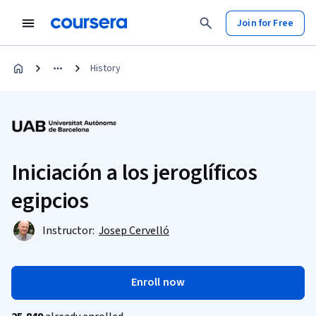
Join for Free
History
Iniciación a los jeroglíficos
egipcios
Instructor:
Josep Cervelló
Enroll now