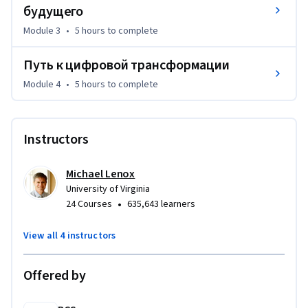
будущего
стратегию, основные процессы и технологии.
Module 3
•
5 hours
to complete
По окончании этого курса вы сможете:

– давать определение экономике инноваций, 
Путь к цифровой трансформации
технологическим изменениям и подрывам рынка

– оценивать плюсы и минусы современных цифровых 
Module 4
•
5 hours
to complete
технологий, способствующих развитию

– выполнять цифровую трансформацию своей 
организации на основе модели BCG
Instructors
Michael Lenox
University of Virginia
•
24 Courses
635,643 learners
View all 4 instructors
Offered by