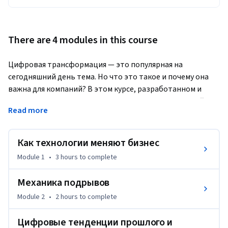
There are 4 modules in this course
Цифровая трансформация — это популярная на 
сегодняшний день тема. Но что это такое и почему она 
важна для компаний? В этом курсе, разработанном и 
курируемом ведущими преподавателями Дарденской 
Read more
школы бизнеса при Виргинском университете и 
экспертами в области глобального управления компании 
Boston Consulting Group, мы поговорим о цифровой 
Как технологии меняют бизнес
трансформации с двух точек зрения. Сначала мы обсудим 
Module 1
•
3 hours
to complete
темп изменений и насущные потребности, которые он 
создает для бизнеса. После этого мы рассмотрим 
Механика подрывов
контекст трансформации и поговорим о том, как 
Module 2
•
2 hours
to complete
добиться успеха в цифровую эпоху. Затем мы 
рассмотрим фирменную модель BCG. Она поможет 
Цифровые тенденции прошлого и
определить ключевые области цифровизации, включая 