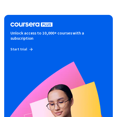
Unlock access to 10,000+ courses with a
subscription
Start trial