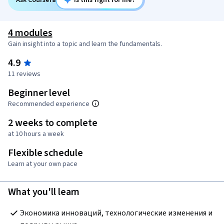
Ask Coursera
Is this right for me?
4 modules
Gain insight into a topic and learn the fundamentals.
4.9
11 reviews
Beginner level
Recommended experience
2 weeks to complete
at 10 hours a week
Flexible schedule
Learn at your own pace
What you'll learn
Экономика инноваций, технологические изменения и 