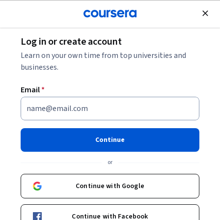
Join for Free
Log in or create account
¿Qué puedes hacer con un título de psicología?
Learn on your own time from top universities and
businesses.
¿Qué puedes hacer con un
Email
*
título de psicología?
Share
Written by Coursera Staff •
Updated on
Nov 29, 2023
Continue
Este versátil título abre oportunidades en numerosos
or
campos profesionales.
Continue with Google
Continue with Facebook