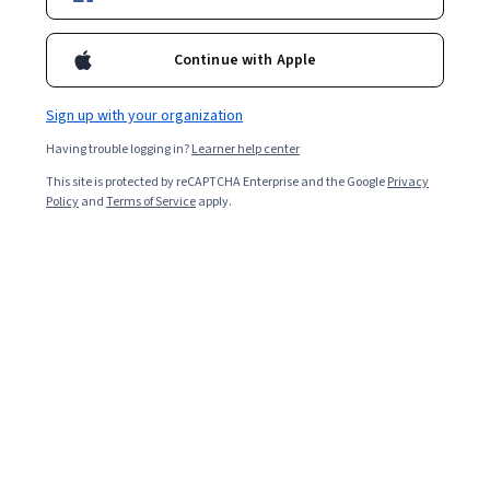
Continue with Apple
Sign up with your organization
Having trouble logging in?
Learner help center
This site is protected by reCAPTCHA Enterprise and the Google
Privacy
Policy
and
Terms of Service
apply.
Read in English. (Leer en inglés.)
Una licenciatura en psicología enseña los fundamentos
del comportamiento humano y los procesos mentales,
conocimientos que pueden ayudar a calificar para una
amplia variedad de puestos de trabajo. Obtener un
título avanzado en psicología es un paso hacia el trabajo
como psicólogo o terapeuta autorizado.