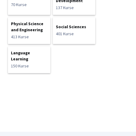
Development
70 Kurse
137 Kurse
Physical Science
Social Sciences
and Engineering
401 Kurse
413 Kurse
Language
Learning
150 Kurse
Coursera-Fußzeile