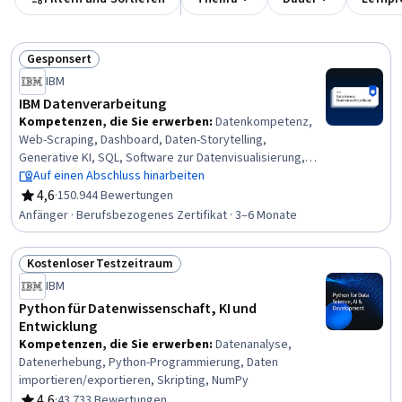
Gesponsert
Status: Gesponsert
IBM
IBM Datenverarbeitung
Kompetenzen, die Sie erwerben
:
Datenkompetenz,
Web-Scraping, Dashboard, Daten-Storytelling,
Generative KI, SQL, Software zur Datenvisualisierung,
Plot (Grafiken), Plotly, Präsentation der Daten,
Auf einen Abschluss hinarbeiten
Professionelle Netzwerkarbeit, Daten
4,6
·
150.944 Bewertungen
Bewertung, 4,6 von 5 Sternen
importieren/exportieren, Unüberwachtes Lernen,
Anfänger · Berufsbezogenes Zertifikat · 3–6 Monate
Datenvisualisierung, Datenwrangling, Bereinigung von
Daten, Bewertung des Modells, Erstellung des
Kostenloser Testzeitraum
Dashboards, Jupyter, Explorative Datenanalyse
Status: Kostenloser Testzeitraum
IBM
Python für Datenwissenschaft, KI und
Entwicklung
Kompetenzen, die Sie erwerben
:
Datenanalyse,
Datenerhebung, Python-Programmierung, Daten
importieren/exportieren, Skripting, NumPy
4,6
·
43.733 Bewertungen