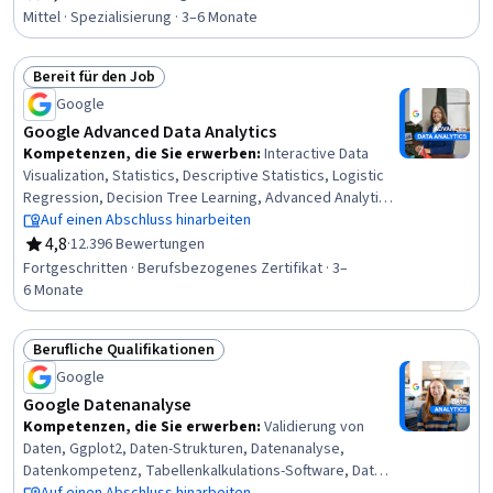
Bewertung, 4,5 von 5 Sternen
Software zur Datenvisualisierung, Plot (Grafiken), Python-
Mittel · Spezialisierung · 3–6 Monate
Programmierung, Text Mining, Datenvisualisierung,
Statistische Visualisierung, Bewertung des Modells,
Bereit für den Job
NumPy, Netzwerk-Modell, Angewandtes maschinelles
Status: Bereit für den Job
Lernen, Pandas (Python-Paket), Überwachtes Lernen,
Google
Technische Merkmale
Google Advanced Data Analytics
Kompetenzen, die Sie erwerben
:
Interactive Data
Visualization, Statistics, Descriptive Statistics, Logistic
Regression, Decision Tree Learning, Advanced Analytics,
Probability & Statistics, Probability Distribution,
Auf einen Abschluss hinarbeiten
Statistical Inference, Applied Machine Learning, Data-
4,8
·
12.396 Bewertungen
Bewertung, 4,8 von 5 Sternen
Driven Decision-Making, Supervised Learning, Workflow
Fortgeschritten · Berufsbezogenes Zertifikat · 3–
Management, Statistical Methods, Statistical Modeling,
6 Monate
Data Cleansing, Data Structures, Interviewing Skills,
NumPy, Professional Development
Berufliche Qualifikationen
Status: Berufliche Qualifikationen
Google
Google Datenanalyse
Kompetenzen, die Sie erwerben
:
Validierung von
Daten, Ggplot2, Daten-Strukturen, Datenanalyse,
Datenkompetenz, Tabellenkalkulations-Software, Daten-