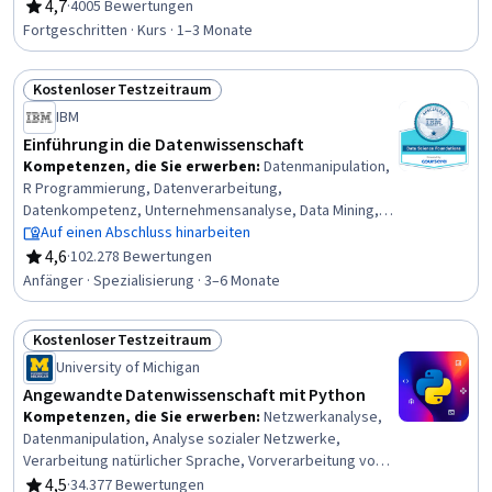
Entscheidungsfindung, Arbeitsablauf-Management,
4,7
·
4005 Bewertungen
Bewertung, 4,7 von 5 Sternen
Technische Kommunikation, Kommunikation,
Fortgeschritten · Kurs · 1–3 Monate
Prozessgestaltung, Datenwissenschaft, Kommunikation
mit Interessenvertretern, Analytische Fähigkeiten,
Kostenloser Testzeitraum
Analytik, Daten-Ethik, Projektleitung
Status: Kostenloser Testzeitraum
IBM
Einführung in die Datenwissenschaft
Kompetenzen, die Sie erwerben
:
Datenmanipulation,
R Programmierung, Datenverarbeitung,
Datenkompetenz, Unternehmensanalyse, Data Mining,
Relationale Datenbanken, Vorverarbeitung von Daten,
Auf einen Abschluss hinarbeiten
Gespeicherte Prozedur, SQL, Modell-Einsatz, Python-
4,6
·
102.278 Bewertungen
Bewertung, 4,6 von 5 Sternen
Programmierung, Große Daten, Datenwissenschaft,
Anfänger · Spezialisierung · 3–6 Monate
Datenbank-Management, Bereinigung von Daten,
Bewertung des Modells, Jupyter, R (Software),
Kostenloser Testzeitraum
Computer-Programmierwerkzeuge
Status: Kostenloser Testzeitraum
University of Michigan
Angewandte Datenwissenschaft mit Python
Kompetenzen, die Sie erwerben
:
Netzwerkanalyse,
Datenmanipulation, Analyse sozialer Netzwerke,
Verarbeitung natürlicher Sprache, Vorverarbeitung von
Daten, Interaktive Datenvisualisierung, Matplotlib,
4,5
·
34.377 Bewertungen