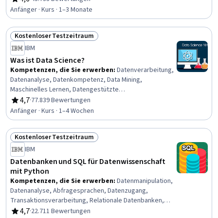
Bewertung, 4,6 von 5 Sternen
Anfänger · Kurs · 1–3 Monate
Kostenloser Testzeitraum
Status: Kostenloser Testzeitraum
IBM
Was ist Data Science?
Kompetenzen, die Sie erwerben
:
Datenverarbeitung,
Datenanalyse, Datenkompetenz, Data Mining,
Maschinelles Lernen, Datengestützte
Entscheidungsfindung, Große Daten, Datenwissenschaft,
4,7
·
77.839 Bewertungen
Bewertung, 4,7 von 5 Sternen
Cloud Computing, Datenspeicherung, Digitale
Anfänger · Kurs · 1–4 Wochen
Transformation, Tiefes Lernen
Kostenloser Testzeitraum
Status: Kostenloser Testzeitraum
IBM
Datenbanken und SQL für Datenwissenschaft
mit Python
Kompetenzen, die Sie erwerben
:
Datenmanipulation,
Datenanalyse, Abfragesprachen, Datenzugang,
Transaktionsverarbeitung, Relationale Datenbanken,
Gespeicherte Prozedur, SQL, Python-Programmierung,
4,7
·
22.711 Bewertungen
Bewertung, 4,7 von 5 Sternen