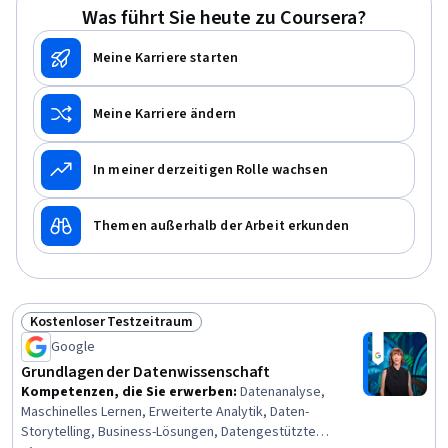
Bewertung des Modells, Glänzend (R-Paket), Explorative
Was führt Sie heute zu Coursera?
Datenanalyse, R (Software)
Meine Karriere starten
Meine Karriere ändern
In meiner derzeitigen Rolle wachsen
Themen außerhalb der Arbeit erkunden
Kostenloser Testzeitraum
Status: Kostenloser Testzeitraum
Google
Grundlagen der Datenwissenschaft
Kompetenzen, die Sie erwerben
:
Datenanalyse,
Maschinelles Lernen, Erweiterte Analytik, Daten-
Storytelling, Business-Lösungen, Datengestützte