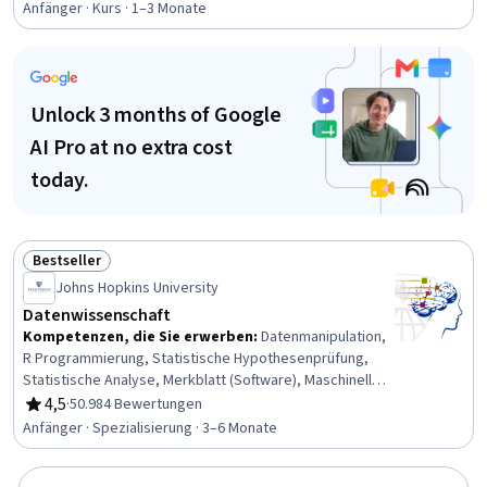
Datenbank-Management, Datenbanken, Jupyter,
Anfänger · Kurs · 1–3 Monate
Datenbank-Theorie
Unlock 3 months of Google
AI Pro at no extra cost
today.
Bestseller
Status: Bestseller
Johns Hopkins University
Datenwissenschaft
Kompetenzen, die Sie erwerben
:
Datenmanipulation,
R Programmierung, Statistische Hypothesenprüfung,
Statistische Analyse, Merkblatt (Software), Maschinelles
Lernen, GitHub, Statistische Inferenz,
4,5
·
50.984 Bewertungen
Bewertung, 4,5 von 5 Sternen
Datenwissenschaft, Rmarkdown, Datenvisualisierung,
Anfänger · Spezialisierung · 3–6 Monate
Datenwrangling, Versionskontrolle, Bereinigung von
Daten, Prädiktive Modellierung, Regressionsanalyse,