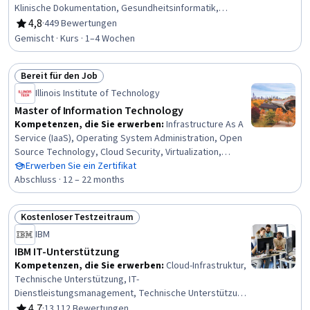
Klinische Dokumentation, Gesundheitsinformatik,
Registrierung von Patienten, Technische Unterstützung
4,8
·
449 Bewertungen
Bewertung, 4,8 von 5 Sternen
und Dienstleistungen, Desktop-Unterstützung, Kontrolle
Gemischt · Kurs · 1–4 Wochen
ändern, Datenbanken, Elektronisches
Krankenaktensystem, Management von
Bereit für den Job
Gesundheitsinformationen, Medizinische
Status: Bereit für den Job
Aufzeichnungen, Endbenutzerschulung und -
Illinois Institute of Technology
unterstützung, Klinische Informatik,
Master of Information Technology
Informationstechnologie, Management von
Kompetenzen, die Sie erwerben
:
Infrastructure As A
Gesundheitsinformationen und Krankenakten, Helpdesk-
Service (IaaS), Operating System Administration, Open
Unterstützung, Verwaltung klinischer Daten,
Source Technology, Cloud Security, Virtualization,
Entscheidungsunterstützende Systeme, Elektronische
Platform As A Service (PaaS), Linux, Package and
Erwerben Sie ein Zertifikat
Krankenakte
Software Management, Software As A Service,
Abschluss · 12 – 22 months
Containerization, Cloud-Native Computing, Serverless
Computing, Cloud Infrastructure, Web Development,
Kostenloser Testzeitraum
Network Security, Shell Script, Identity and Access
Status: Kostenloser Testzeitraum
IBM
Management, Cloud Services, Microsoft Windows, Test
Driven Development (TDD)
IBM IT-Unterstützung
Kompetenzen, die Sie erwerben
:
Cloud-Infrastruktur,
Technische Unterstützung, IT-
Dienstleistungsmanagement, Technische Unterstützung
und Dienstleistungen, Cloud-Dienste, E-Mail-Sicherheit,
4,7
·
13.112 Bewertungen