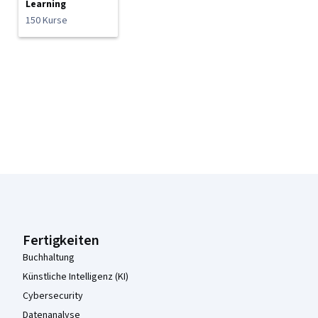
Learning
150 Kurse
Coursera-Fußzeile
Fertigkeiten
Buchhaltung
Künstliche Intelligenz (KI)
Cybersecurity
Datenanalyse