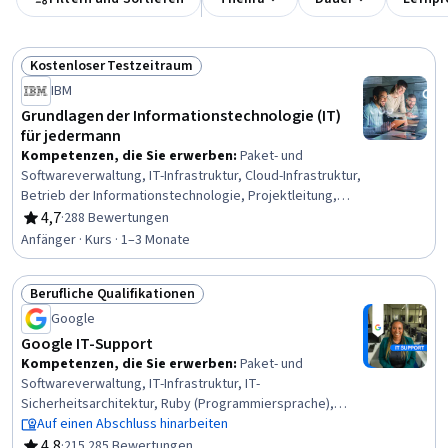
Kostenloser Testzeitraum
Status: Kostenloser Testzeitraum
IBM
Grundlagen der Informationstechnologie (IT)
für jedermann
Kompetenzen, die Sie erwerben
:
Paket- und
Softwareverwaltung, IT-Infrastruktur, Cloud-Infrastruktur,
Betrieb der Informationstechnologie, Projektleitung,
Cybersecurity, Installation der Software, Technische
4,7
·
288 Bewertungen
Bewertung, 4,7 von 5 Sternen
Unterstützung und Dienstleistungen, Betriebssysteme,
Anfänger · Kurs · 1–3 Monate
Cyber-Angriffe, Computer-Hardware, Computer-
Vernetzung, Datenbank-Software, Netzwerk-
Berufliche Qualifikationen
Fehlerbehebung, Informationstechnologie,
Status: Berufliche Qualifikationen
Datenspeicherung, Allgemeine Netzwerkarbeit,
Google
Helpdesk-Unterstützung, Cloud Computing, Schulung
Google IT-Support
zum Bewusstsein für Computersicherheit
Kompetenzen, die Sie erwerben
:
Paket- und
Softwareverwaltung, IT-Infrastruktur, IT-
Sicherheitsarchitektur, Ruby (Programmiersprache),
Desktop-Unterstützung, Chef (Werkzeug zur
Auf einen Abschluss hinarbeiten
Konfigurationsverwaltung), Git (Versionskontrollsystem),
4,8
·
215.285 Bewertungen