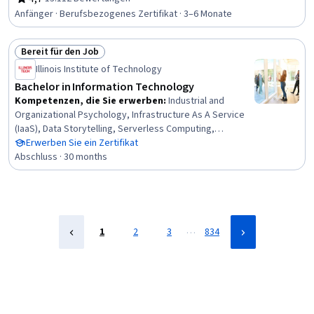
Bewertung, 4,7 von 5 Sternen
Generative KI, Professionelle Netzwerkarbeit,
Anfänger · Berufsbezogenes Zertifikat · 3–6 Monate
Generative AI-Agenten, Cloud-Bereitstellung, Cloud-
Entwicklung, Kundenbetreuung, Datenbank-Verwaltung,
Bereit für den Job
Peripheriegeräte, Cloud-Plattformen,
Status: Bereit für den Job
Informationstechnologie, Datenspeicherung, Architektur
Illinois Institute of Technology
des Cloud Computing, Hardware-Fehlerbehebung, Cloud
Bachelor in Information Technology
Computing
Kompetenzen, die Sie erwerben
:
Industrial and
Organizational Psychology, Infrastructure As A Service
(IaaS), Data Storytelling, Serverless Computing,
Javascript and jQuery, Network Troubleshooting,
Erwerben Sie ein Zertifikat
Database Management Systems, Time Series Analysis
Abschluss · 30 months
and Forecasting, Open Source Technology, Software As
A Service, Cloud-Native Computing, Project Scoping,
Networking Hardware, Virtualization, Unified Modeling
Language, Cybersecurity, Cloud Security, Computer
Hardware, Design Thinking, Team Oriented
…
1
2
3
834