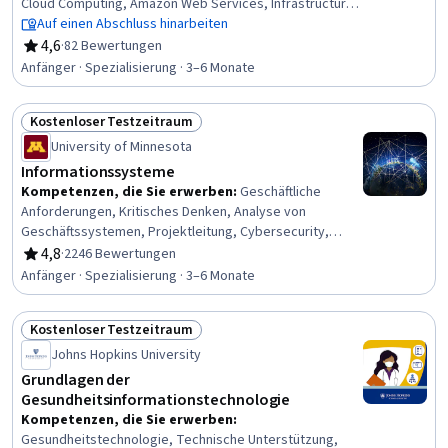
Cloud Computing, Amazon Web Services, Infrastructure
as Code (IaC), Cloud Computing Architecture, Network
Auf einen Abschluss hinarbeiten
Troubleshooting, Operating System Administration,
4,6
·
82 Bewertungen
Bewertung, 4,6 von 5 Sternen
Cloud Platforms, Cloud Storage, Linux Commands, Cloud
Anfänger · Spezialisierung · 3–6 Monate
Technologies, Software-Defined Networking, User
Accounts, Network Engineering, Network Monitoring,
Kostenloser Testzeitraum
Cloud Services, Data Infrastructure
Status: Kostenloser Testzeitraum
University of Minnesota
Informationssysteme
Kompetenzen, die Sie erwerben
:
Geschäftliche
Anforderungen, Kritisches Denken, Analyse von
Geschäftssystemen, Projektleitung, Cybersecurity,
Cyber-Sicherheitsstrategie, Business-Software,
4,8
·
2246 Bewertungen
Bewertung, 4,8 von 5 Sternen
Organisatorischer Wandel, Cyber-Angriffe, Cloud-
Anfänger · Spezialisierung · 3–6 Monate
Dienste, Technologie-Strategien,
Änderungsmanagement, Business-Systeme,
Kostenloser Testzeitraum
Unternehmensressourcenplanung, Analyse der
Status: Kostenloser Testzeitraum
Anforderungen, Unternehmensanalyse,
Johns Hopkins University
Informationstechnologie, IT-Verwaltung, Systemanalyse,
Grundlagen der
Cloud Computing
Gesundheitsinformationstechnologie
Kompetenzen, die Sie erwerben
:
Gesundheitstechnologie, Technische Unterstützung,