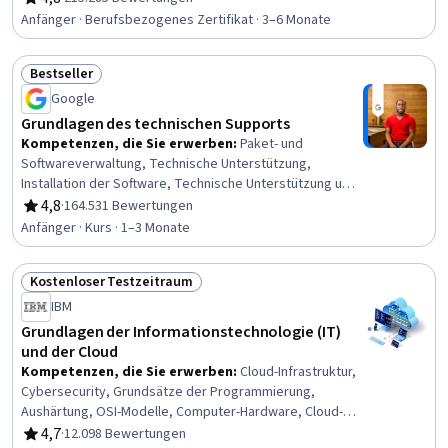
Bewertung, 4,8 von 5 Sternen
Computer-Vernetzung, Netzwerkverwaltung,
Anfänger · Berufsbezogenes Zertifikat · 3–6 Monate
Systemverwaltung, Sicherheit von
Informationssystemen, IT-Automatisierung, Netzwerk-
Bestseller
Fehlerbehebung, Verwaltung des Betriebssystems,
Status: Bestseller
Interviewing-Fähigkeiten, Netzwerksicherheit,
Google
Allgemeine Netzwerkarbeit, Web-Präsenz,
Grundlagen des technischen Supports
Versionskontrolle, TCP/IP
Kompetenzen, die Sie erwerben
:
Paket- und
Softwareverwaltung, Technische Unterstützung,
Installation der Software, Technische Unterstützung und
Dienstleistungen, Desktop-Unterstützung, Netzwerk-
4,8
·
164.531 Bewertungen
Bewertung, 4,8 von 5 Sternen
Unterstützung, Computer-Hardware, Computer-
Anfänger · Kurs · 1–3 Monate
Vernetzung, Kundenbetreuung, Linux, System-
Unterstützung, Computer-Systeme, Software-
Kostenloser Testzeitraum
Dokumentation, Endbenutzerschulung und -
Status: Kostenloser Testzeitraum
unterstützung, Informationstechnologie, Technisches
IBM
Schreiben, Allgemeine Netzwerkarbeit, Helpdesk-
Grundlagen der Informationstechnologie (IT)
Unterstützung, Hardware-Fehlerbehebung, Technische
und der Cloud
Dokumentation
Kompetenzen, die Sie erwerben
:
Cloud-Infrastruktur,
Cybersecurity, Grundsätze der Programmierung,
Aushärtung, OSI-Modelle, Computer-Hardware, Cloud-
Dienste, E-Mail-Sicherheit, Generative KI, Generative AI-
4,7
·
12.098 Bewertungen
Bewertung, 4,7 von 5 Sternen