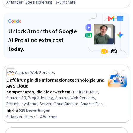
Agenten, Cloud-Entwicklung, Datenbank-Verwaltung,
Anfänger · Spezialisierung · 3–6 Monate
Computerprogrammierung, Peripheriegeräte, Cloud-
Plattformen, Virtualisierung, Datenspeicherung,
Allgemeine Netzwerkarbeit, Architektur des Cloud
Computing, Cloud Computing
Unlock 3 months of Google
AI Pro at no extra cost
today.
Amazon Web Services
Einführung in die Informationstechnologie und
AWS Cloud
Kompetenzen, die Sie erwerben
:
IT-Infrastruktur,
Amazon S3, Projektleitung, Amazon Web Services,
Betriebssysteme, Server, Cloud-Dienste, Amazon Elastic
Compute Cloud, Web-Entwicklung, Web-Server,
4,8
·
528 Bewertungen
Bewertung, 4,8 von 5 Sternen
Datenanalyse, Web-Anwendungen, Computer-Systeme,
Anfänger · Kurs · 1–4 Wochen
Informationstechnologie, Netzwerksicherheit,
Allgemeine Netzwerkarbeit, Netzwerk-Protokolle,